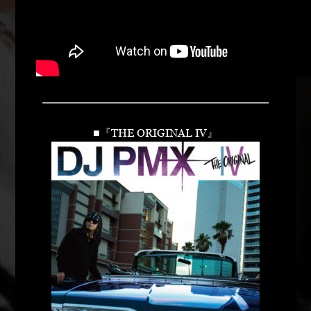
■『THE ORIGINAL IV』