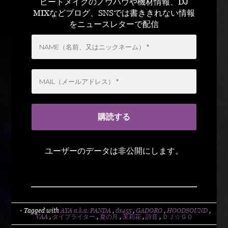
ビートメイクのノウハウや機材情報、DJ
MIXなどブログ、SNSでは書ききれない情報
をニュースレターで配信
ユーザーのデータは非公開にします。
・Tagged with
AYA a.k.a. PANDA
,
ds455
,
GADORO
,
HOODSOUND
,
VAA
,
タイプライター
,
夏の月
,
茉莉花
,
詩音
,
ＤＪ☆ＧＯ