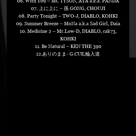
06. With You – MC TYSON, AYA a.k.a. PANDA
07. 上に上に – 孫 GONG, CHOUJI
08. Party Tonight – TWO-J, DIABLO, KOHKI
09. Summer Breeze – MoNa a.k.a Sad Girl, Daia
10. Medicine 2 – Mr.Low-D, DIABLO, cak73,
KOHKI
11. Be Natural – KEN THE 390
12.ありのまま- G.CUE,輪入道