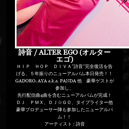
詩音 / ALTER EGO (オルター
エゴ)
ＨＩＰ ＨＯＰ ＤＩＶＡ”詩音”完全復活を告
げる、５年振りのニューアルバム本日発売！！
GADORO､AYA a.k.a. PANDA 他 豪華ゲストが
参加し、
先行配信曲4曲を含むニューアルバムが完成！
ＤＪ ＰＭＸ、ＤＪ☆ＧＯ、タイプライター他
豪華プロデューサー陣も参加したニューアルバ
ム！！
アーティスト : 詩音