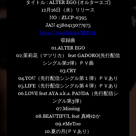
タイトル : ALTER EGO (オルターエゴ)
12月16日（水）リリース
NO：ZLCP-0395
JAN 4580413077975
https://vaa.lnk.to/BlPs1Y
収録曲
01.ALTER EGO
02.茉莉花（マツリカ） feat GADORO(先行配信
シングル第2弾）ＰＶ曲
03.CRY
04.YOU（先行配信シングル第１弾）ＰＶあり
05.LIFE（先行配信シングル第４弾）ＰＶあり
06.LOVE feat AYA a.k.a. PANDA（先行配信シ
ングル第3弾）
07.Missing
08.BEAUTIFUL feat 真崎ゆか
09.#MeToo
10.夏の月(ＰＶあり）