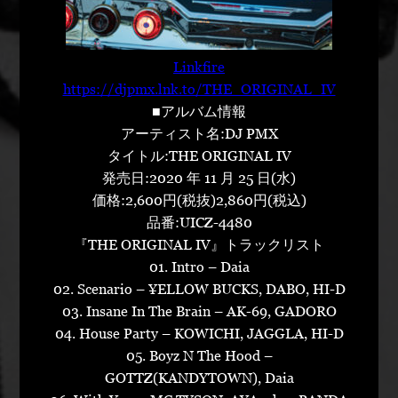
Linkfire
https://djpmx.lnk.to/THE_ORIGINAL_IV
■アルバム情報
アーティスト名:DJ PMX
タイトル:THE ORIGINAL IV
発売日:2020 年 11 月 25 日(水)
価格:2,600円(税抜)2,860円(税込)
品番:UICZ-4480
『THE ORIGINAL IV』トラックリスト
01. Intro – Daia
02. Scenario – ¥ELLOW BUCKS, DABO, HI-D
03. Insane In The Brain – AK-69, GADORO
04. House Party – KOWICHI, JAGGLA, HI-D
05. Boyz N The Hood –
GOTTZ(KANDYTOWN), Daia