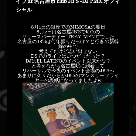
イブ at 名古屋市 club JB’S -DJ PMX オフィ
シャル-
8月1日の銀座でのMIMOSAの翌日
8月2日は名古屋JB’SでK.O.の
リリースパーティー”TREATMENT”でした
名古屋のJB’Sは何年振りだっけ？と行きの新幹
線の中で
考えてたけど思い出せない
DSでのライブはいつだったっけ？
DJはEL LATINOのイベント以来かな？
と考えながら名古屋駅に到着して
リハーサルで今夜のイベント会場のJB’Sへ
あまりに久々だからかJB’Sのマンスリーフライ
ヤーの表紙になってましたよw