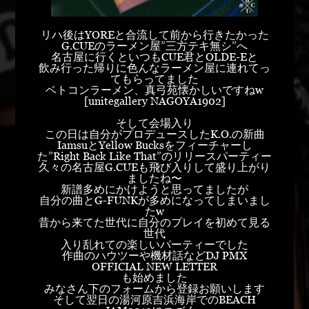
リハ後はYOREと合流して前から行きたかった
G.CUEのラーメン屋”三方テキ無シ”へ
名古屋に行くといつもCUE君とOLDE-Eと
飲み行った帰りに色んなラーメン屋に連れてっ
てもらってました
ベトコンラーメン、真弓苑懐かしいですねw
[unitegallery NAGOYA1902]
そして会場入り
この日は自分がプロデュースしたK.O.の新曲
IamsuとYellow Bucksをフィーチャーし
た”Right Back Like That”のリリースパーティー
久々の名古屋G.CUEも飛び入りして盛り上がり
ましたね〜
新譜多めにかけようと思ってましたが
自分の曲とG-FUNKが多めになってしまいまし
たw
昔から来てた世代に自分のプレイを初めて見る
世代
入り乱れての楽しいパーティーでした
作曲のハウツーや機材話などDJ PMX
OFFICIAL NEW LETTER
も始めました
みなさん下のフォームから登録お願いします
そして翌日の湯河原吉浜海岸でのBEACH