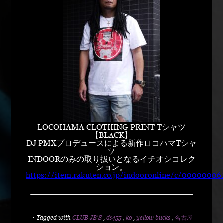
LOCOHAMA CLOTHING PRINT Tシャツ
【BLACK】
DJ PMXプロデュースによる新作ロコハマTシャ
ツ
INDOORのみの取り扱いとなるイチオシコレク
ション。
https://item.rakuten.co.jp/indooronline/c/00000006
・Tagged with
CLUB JB'S
,
ds455
,
ko
,
yellow bucks
,
名古屋