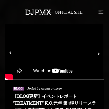
BLOG
Posted by August 27, 2019
【BLOG更新】イベントレポート
“TREATMENT” K.O.元年 第4弾リリースラ