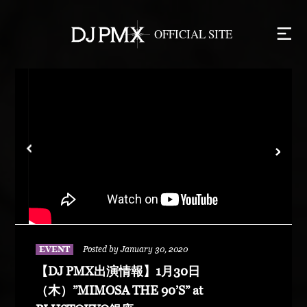
EVENT
Posted by January 30, 2020
【DJ PMX出演情報】1月30日
（木）”MIMOSA THE 90’S” at