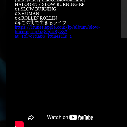
HALOGEN / SLOW BURNING EP
01.SLOW BURNING
02.HUMAN
03.ROLLIN ROLLIN
04.この街で生きるライフ
https://itunes.apple.com/jp/album/slow-
burning-ep/1487908728?
at=10l7qr&app=itunes&ls=1