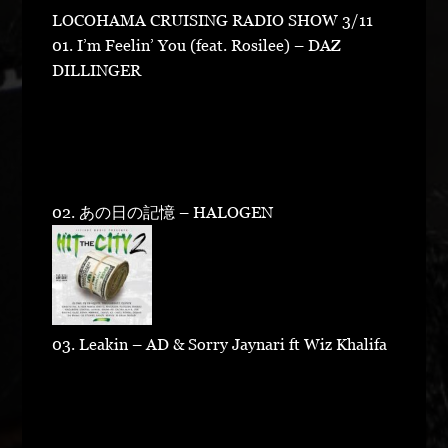
LOCOHAMA CRUISING RADIO SHOW 3/11
01. I’m Feelin’ You (feat. Rosilee) – DAZ
DILLINGER
02. あの日の記憶 – HALOGEN
03. Leakin – AD & Sorry Jaynari ft Wiz Khalifa