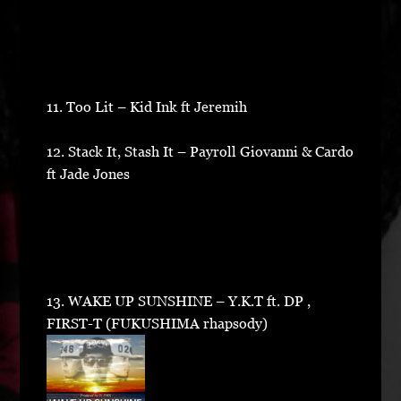
11. Too Lit – Kid Ink ft Jeremih
12. Stack It, Stash It – Payroll Giovanni & Cardo
ft Jade Jones
13. WAKE UP SUNSHINE – Y.K.T ft. DP ,
FIRST-T (FUKUSHIMA rhapsody)