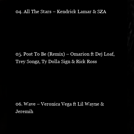
04. All The Stars – Kendrick Lamar & SZA
05. Post To Be (Remix) – Omarion ft Dej Loaf,
Trey Songz, Ty Dolla Sign & Rick Ross
06. Wave – Veronica Vega ft Lil Wayne &
Jeremih