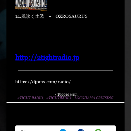
14.風吹く土曜 - OZROSAURUS
http://2tightradio.jp
https://djpmx.com/radio/
・Tagged with
2TIGHT RADIO、2TIGHTRADIO、LOCOHAMA CRUISING