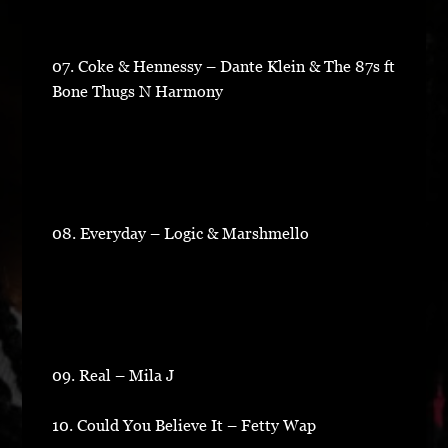
07. Coke & Hennessy – Dante Klein & The 87s ft
Bone Thugs N Harmony
08. Everyday – Logic & Marshmello
09. Real – Mila J
10. Could You Believe It – Fetty Wap