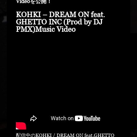
Videoを公開！
KOHKI – DREAM ON feat.
GHETTO INC (Prod by DJ
PMX)Music Video
配信中のKOHKI / DREAM ON feat.GHETTO