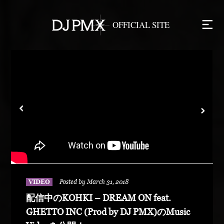
VIDEO
Posted by March 31, 2018
配信中のKOHKI – DREAM ON feat.
GHETTO INC (Prod by DJ PMX)のMusic