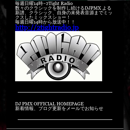
毎週日曜14時~2Tight Radio
数々のクラシックを制作し続けるDJPMX よる
新譜、クラシック、自身の未発表音源までミッ
クスしたミックスショー！
毎週日曜14時から放送中！！
http://2tightradio.jp
DJ PMX OFFICIAL HOMEPAGE
新着情報、ブログ更新をメールでお知らせ