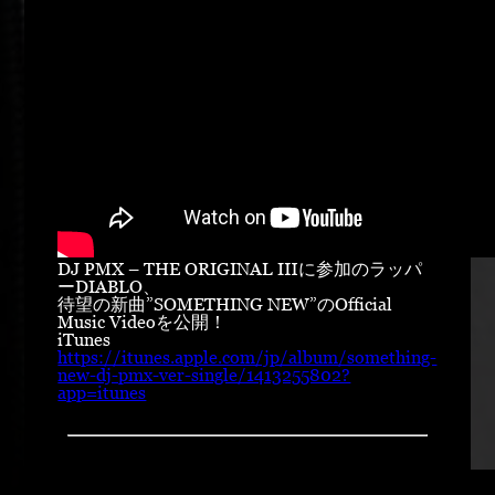
DJ PMX – THE ORIGINAL Ⅲに参加のラッパ
ーDIABLO、
待望の新曲”SOMETHING NEW”のOfficial
Music Videoを公開！
iTunes
https://itunes.apple.com/jp/album/something-
new-dj-pmx-ver-single/1413255802?
app=itunes