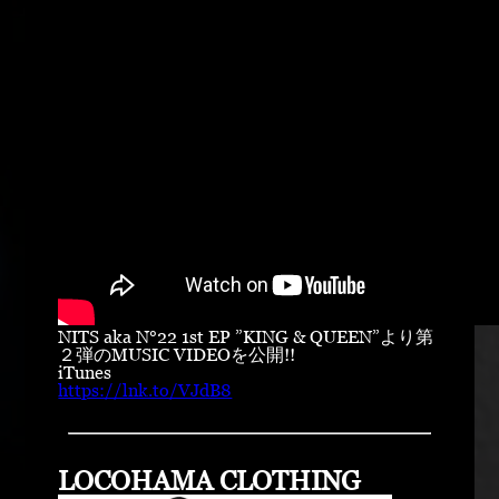
NITS aka N°22 1st EP ”KING & QUEEN”より第
２弾のMUSIC VIDEOを公開!!
iTunes
https://lnk.to/VJdB8
LOCOHAMA CLOTHING