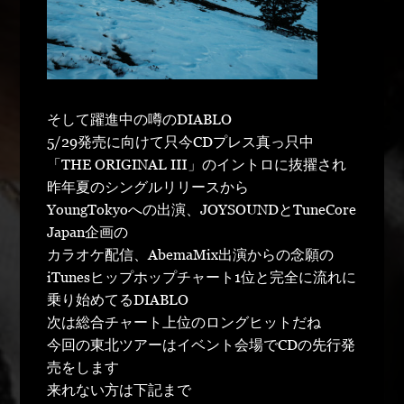
そして躍進中の噂のDIABLO
5/29発売に向けて只今CDプレス真っ只中
「THE ORIGINAL Ⅲ」のイントロに抜擢され
昨年夏のシングルリリースから
YoungTokyoへの出演、JOYSOUNDとTuneCore
Japan企画の
カラオケ配信、AbemaMix出演からの念願の
iTunesヒップホップチャート1位と完全に流れに
乗り始めてるDIABLO
次は総合チャート上位のロングヒットだね
今回の東北ツアーはイベント会場でCDの先行発
売をします
来れない方は下記まで