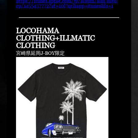
https://itunes.apple.com/jp/album/aim-high-
ep/1455457772?at=10l7qr&app=itunes&ls=1
LOCOHAMA
CLOTHING+ILLMATIC
CLOTHING
宮崎県延岡J-BOY限定