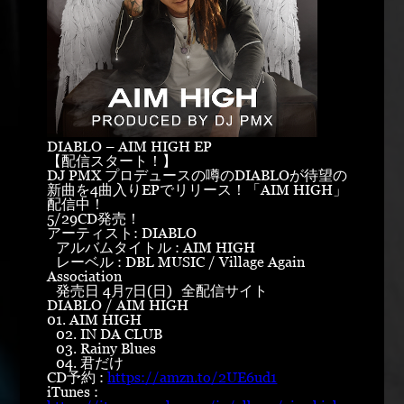
DIABLO – AIM HIGH EP
【配信スタート！】
DJ PMX プロデュースの噂のDIABLOが待望の
新曲を4曲入りEPでリリース！「AIM HIGH」
配信中！
5/29CD発売！
アーティスト: DIABLO
アルバムタイトル : AIM HIGH
レーベル : DBL MUSIC / Village Again
Association
発売日 4月7日(日) 全配信サイト
DIABLO / AIM HIGH
01. AIM HIGH
02. IN DA CLUB
03. Rainy Blues
04. 君だけ
CD予約 :
https://amzn.to/2UE6ud1
iTunes :