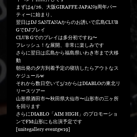
まずは4/26、大阪GIRAFFE JAPAN9周年パー
ティーに始まり、
翌日はDJ SANTANAからのお誘いで広島CLUB
GでDJプレイ
CLUB Gでのプレイは多分初ですね〜
フレッシュ！な展開、非常に楽しみです
さらに翌日は広島から福島県いわき市まで大移
動
朝出発の夕方到着予定の寝坊したらアウトなス
ケジュールw
それから数日空いて5/2からはDIABLOの東北リ
リースツアー
山形県酒田市〜秋田県大仙市〜山形市の三ヶ所
を回ります
さらにDIABLO「AIM HIGH」のプロモーショ
ンでFM山形にも出演予定です
[unitegallery eventgw19]