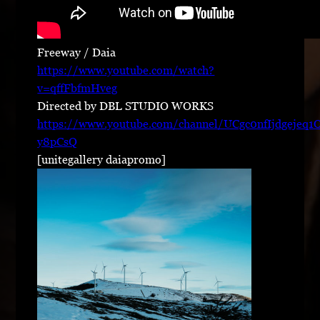
Freeway / Daia
https://www.youtube.com/watch?
v=qffFbfmHveg
Directed by DBL STUDIO WORKS
https://www.youtube.com/channel/UCgc0nfIjdgejeq1
y8pCsQ
[unitegallery daiapromo]