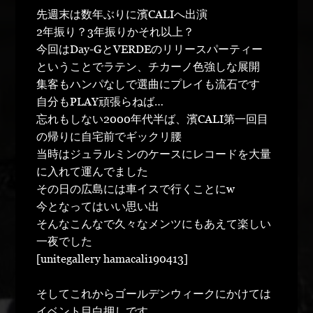
先週末は数年ぶりに濱CALIへ出演
2年振り？3年振りかそれ以上？
今回はDay-GとVERDEのリリースパーティー
ということでラテン、チカーノ色強しな展開
集客もハンパなしで選曲にプレイも流石です
自分もPLAY頑張らねば…
忘れもしない2000年代半ば、濱CALI第一回目
の帰りに自宅前でギックリ腰
当時はジュラルミンのケースにレコードを大量
に入れて運んでました
その日の広島には車イスで行くことにw
今となってはいい思い出
そんなこんなで久々なメンツにもあえて楽しい
一夜でした
[unitegallery hamacali190413]
そしてこれからゴールデンウィークにかけては
イベント目白押しです