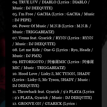
04. TRUE LUV / DIABLO (Lyrics : DIABLO /
Music : DJ DEEQUITE)
05. I’m Free / GACHA (Lyrics : GACHA / Music
: DJ PEPE)
06. Power Of Music / M.N.B (Lyrics : M.N.B. /
Music : TRIGGABEATZ)
07. Venus feat. Gyarick / RYNN (Lyrics : RYNN
/ Music : DJ DEEQUITE)
08. Let me Ride / One-G (Lyrics : Ryo, Headz /
Music : DJ PMX)
09. HITORIGOTO / 阿修羅MIC (Lyrics : 阿修羅
MIC / Music : TRIGGABEATZ)
10. Hood Love / Lisky.S, MC TYSON, SHADY
(Lyrics : Lisky-S, Mc Tyson, SHADY / Music :
DJ DEEQUIYE)
11. Throwback feat. Gyarick / 9’z PLAYA (Lyrics
: 9’z PLAYA, Gyarick / Music : DJ DEEQUITE)
12. GROOVE ON / GYARICK (Lyrics :