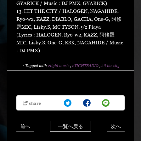
GYARICK / Music : DJ PMX, GYARICK)
13. HIT THE CITY / HALOGEN, NAGAHIDE,
Ryo-w2, KAZZ, DIABLO, GACHA, One-G, 阿修
羅MIC, Lisky.S, MC TYSON, 9’z Playa
(Lyrics : HALOGEN, Ryo-w2, KAZZ, 阿修羅
MIC, Lisky.S, One-G, KSK, NAGAHIDE / Music
: DJ PMX)
・Tagged with
2tight music
,
2TIGHTRADIO
,
hit the city
前へ
次へ
一覧へ戻る