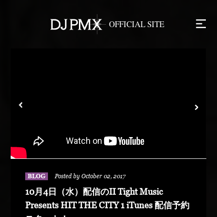
BLOG
Posted by October 02, 2017
10月4日（水）配信のⅡ Tight Music
Presents HIT THE CITY 1 iTunes 配信予約