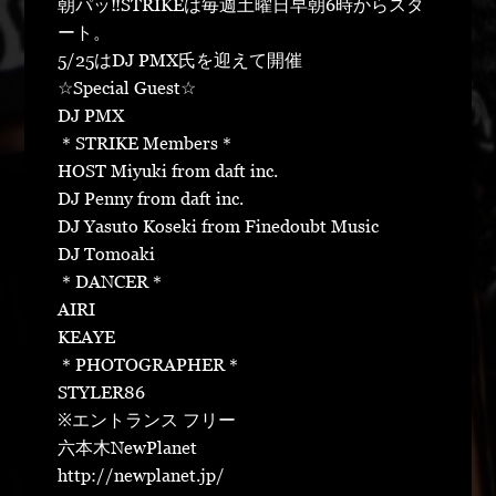
朝パッ‼︎STRIKEは毎週土曜日早朝6時からスタ
ート。
5/25はDJ PMX氏を迎えて開催
☆Special Guest☆
DJ PMX
＊STRIKE Members＊
HOST Miyuki from daft inc.
DJ Penny from daft inc.
DJ Yasuto Koseki from Finedoubt Music
DJ Tomoaki
＊DANCER＊
AIRI
KEAYE
＊PHOTOGRAPHER＊
STYLER86
※エントランス フリー
六本木NewPlanet
http://newplanet.jp/