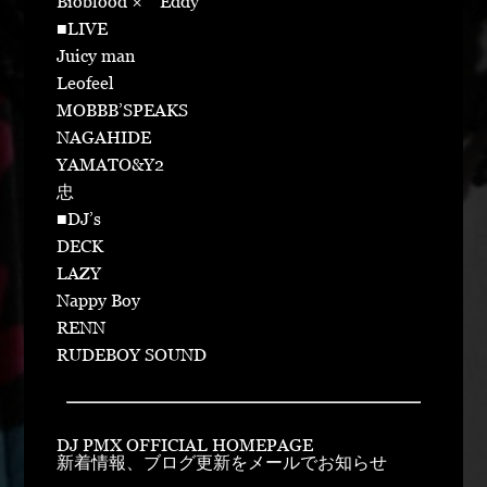
Bioblood × Eddy
■LIVE
Juicy man
Leofeel
MOBBB’SPEAKS
NAGAHIDE
YAMATO&Y2
忠
■DJ’s
DECK
LAZY
Nappy Boy
RENN
RUDEBOY SOUND
DJ PMX OFFICIAL HOMEPAGE
新着情報、ブログ更新をメールでお知らせ