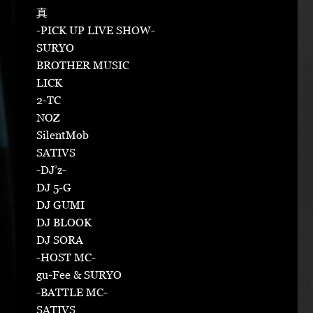
真
-PICK UP LIVE SHOW-
SURYO
BROTHER MUSIC
LICK
2-TC
NOZ
SilentMob
SATIVS
-DJ’z-
DJ 5-G
DJ GUMI
DJ BLOOK
DJ SORA
-HOST MC-
gu-Fee & SURYO
-BATTLE MC-
SATIVS