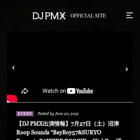
EVENT
Posted by June 20, 2019
【DJ PMX出演情報】7月27日（土）沼津
Roop Sounds “BayBoy57&SURYO