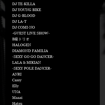
DJ TE-KILLA
DJ YOUNG BIKE
DJ G-BLOOD
DJ LA-T
DJ COMI-NO
-GUEST LIVE SHOW-
B級トリオ
HALOGEN
DIAMOND FAMILIA
-SEXY GO GO DANCER-
LALA & MIKIAN
-SEXY POLE DANCER-
ANRI
Cassy
Elly
UNA
Maaai
Hatsu