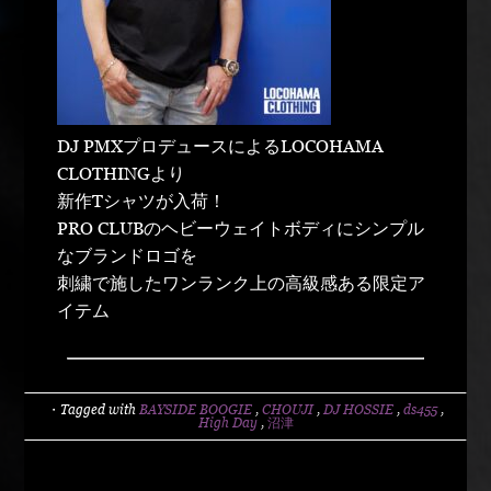
DJ PMXプロデュースによるLOCOHAMA
CLOTHINGより
新作Tシャツが入荷！
PRO CLUBのヘビーウェイトボディにシンプル
なブランドロゴを
刺繍で施したワンランク上の高級感ある限定ア
イテム
・Tagged with
BAYSIDE BOOGIE
,
CHOUJI
,
DJ HOSSIE
,
ds455
,
High Day
,
沼津