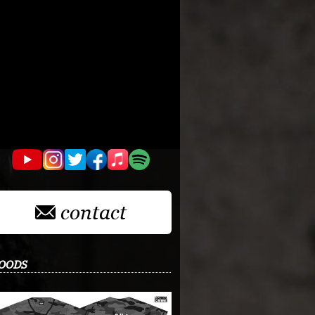
contact
OODS