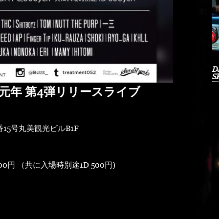
DJ
S
K.O.元年 第4弾リリースライブ
15号丸美観光ビルB1F
000円 （共に入場時別途1D 500円)