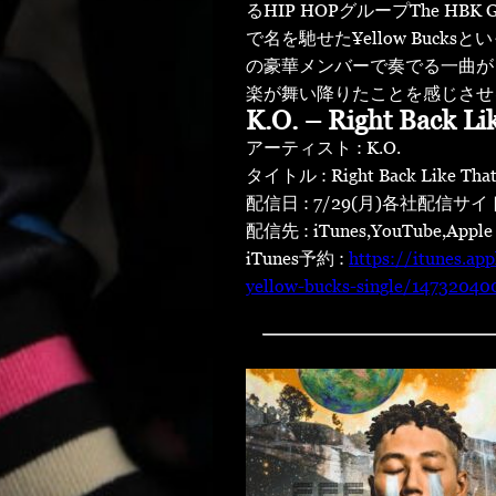
るHIP HOPグループThe HB
で名を馳せた¥ellow Buc
の豪華メンバーで奏でる一曲が
楽が舞い降りたことを感じさせ
K.O. – Right Back Lik
アーティスト : K.O.
タイトル : Right Back Like That f
配信日 : 7/29(月)各社配信
配信先 : iTunes,YouTube,Apple M
iTunes予約 :
https://itunes.ap
yellow-bucks-single/14732040