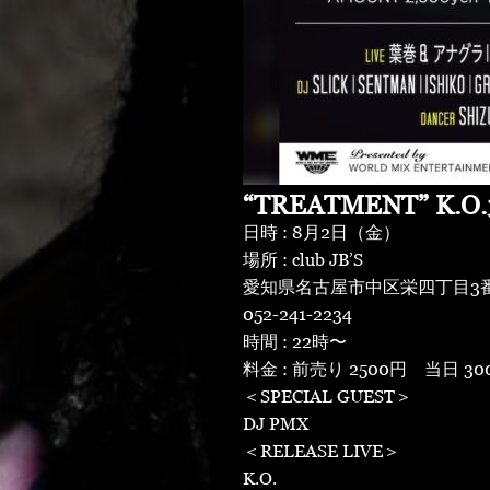
“TREATMENT” 
日時 : 8月2日（金）
場所 : club JB’S
愛知県名古屋市中区栄四丁目3番
052-241-2234
時間 : 22時〜
料金 : 前売り 2500円 当日 3
＜SPECIAL GUEST＞
DJ PMX
＜RELEASE LIVE＞
K.O.