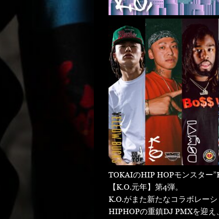
TOKAIのHIP HOPモンスタ
【K.O.元年】第4弾。
K.O.がまた新たなコラボレーシ
HIPHOPの重鎮DJ PMXを