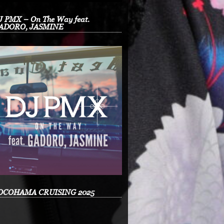
J PMX – On The Way feat.
ADORO, JASMINE
OCOHAMA CRUISING 2025