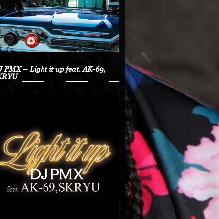
 PMX – Light it up feat. AK-69,
KRYU