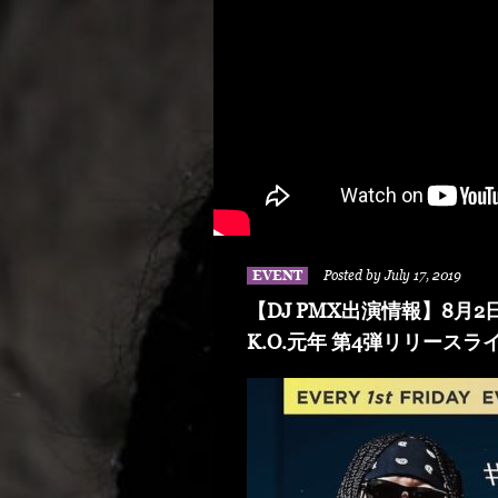
EVENT
Posted by July 17, 2019
【DJ PMX出演情報】8月2日（金
K.O.元年 第4弾リリースラ