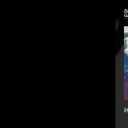
D
G
L