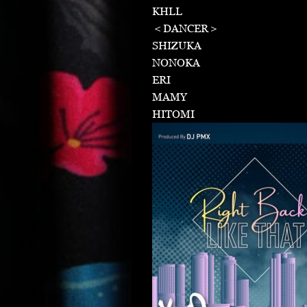
KHLL
＜DANCER＞
SHIZUKA
NONOKA
ERI
MAMY
HITOMI