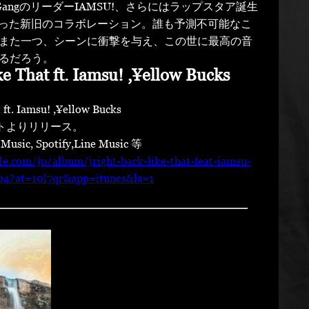
K GangのリーダーIAMSU!、さらにはラップスタア誕生
ksといった新旧のコラボレーション。誰も予測不可能なこ
また一つ、シーンに衝撃を与え、この世に最高の音
るだろう。
e That ft. Iamsu! ,¥ellow Bucks
t. Iamsu! ,¥ellow Bucks
サイトよりリリース。
usic, Spotify,Line Music 等
ple.com/jp/album/jright-back-like-that-feat-iamsu-
04?at=10l7qr&app=itunes&ls=1