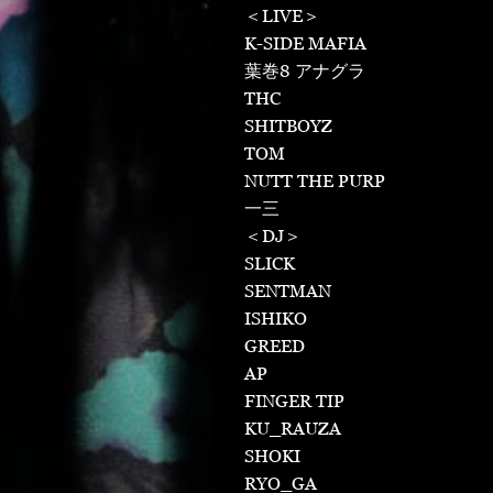
＜LIVE＞
K-SIDE MAFIA
葉巻8 アナグラ
THC
SHITBOYZ
TOM
NUTT THE PURP
一三
＜DJ＞
SLICK
SENTMAN
ISHIKO
GREED
AP
FINGER TIP
KU_RAUZA
SHOKI
RYO_GA