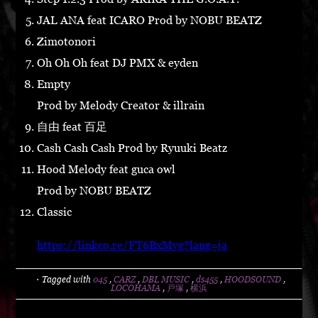
JAL ANA feat ICARO Prod by NOBU BEATZ
Zimotonori
Oh Oh Oh feat DJ PMX & eyden
Empty
Prod by Melody Creator & illrain
自由 feat 百足
Cash Cash Cash Prod by Ryuuki Beatz
Hood Melody feat guca owl
Prod by NOBU BEATZ
Classic
https://linkco.re/FT6BxMvg?lang=ja
・Tagged with
045
,
CARZ
,
DBL MUSIC
,
ds455
,
HOODSOUND
,
LOCOHAMA
,
戸塚
,
横浜