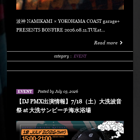
波神 NAMIKAMI × YOKOHAMA COAST garage+
PRESENTS BONFIRE 2026.08.11.TUEat
YOKOHAMA COAST garage+ 〒220-0011 神奈川県
Read more
横浜市西区高島２丁目１４−２ アソビル 2F OPEN
21:00SUPER EARLY ¥2,500ADVANCE
category：
EVENT
¥3,500DOOR ¥4,500 SPECIAL ACT
ARARECHEHON紅桜TAKUMA THE GREATLeon
Fanourakis9forKNGW(T-TANGG, Donatello,
ENEMY)TEITOBIG MOUTHLibeRty DoggsHenny
EVENT
Posted by July 03, 2026
K042+3 POSSE（波風湘南予選王者） DJ DJ
【DJ PMX出演情報】7/18（土）大洗波音
PMXFUMIYA from Jiggy rockNALUYUITOKAEDE
祭 at 大洗サンビーチ海水浴場
MCNONKEY & RE-YA