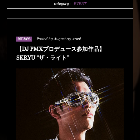
2500/1dLADY'S FREE HOTTS GUEST DJ PMX
category：
EVENT
BLAHRMYDUSTY HUSKYRHYME
BOYAMSPcalimshotFORTUNE DSHU-
ZYASSKOROOOZORADJ BUNTAR-
MANLEXKILLAHSHARKHEDMAO & MAGOODZ
NEWS
Posted by August 05, 2026
【DJ PMXプロデュース参加作品】
SKRYU “ザ・ライト”