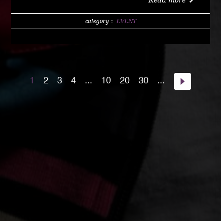
w/1 DRINK (LIMITED 200) DAY 4000 YEN / w/1
DRINK PM10:00 START Special Guest Artist
category：
EVENT
NANJA MAN Special Guest DJ DJ PMX guest :
HOME TOWN MAJOR WEAPON INST891 S.A.K.I.
(XX SYNDICATE) HOME TOWN from Kumamoto
DJ CHAMAN (Real Fridayz) DJ NONCHI
1
2
3
4
...
10
20
30
...
(Groovin' Groooove) DJ AKIHIRO (Real Gate) DJ
MEENA (POSSIBLE) guest dancers : RAIN FALL
Special Unit music from : Night Rider GOD BIRD
GENERAL KONG RISE O MISSION K-TARO
SWEETEA KOUBEE hosted by : HIMUKA SC W /
HIMUKAREA SOUND SYSTEM