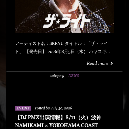
アーティスト名：SKRYU タイトル：「ザ・ライ
ト」 【発売日】 2026年8月5日（水） ハヤスギテ
ミエナイ (feat. サーヤ) キラキラ・ドッパミン・ジ
Read more
ュッジュワー スキット ウォーター・メロン カップ
リング (prod by DJ PMX) マッパ・ノ・オウサマ
category：
NEWS
ウルフ・マン ゼクシィ・ガール イッツ・ア・ニュ
ーデイ (feat. MONKEY MAJIK) グラスヲカカゲテ
イレブン・バック
EVENT
Posted by July 30, 2026
【DJ PMX出演情報】8/11（火）波神
NAMIKAMI × YOKOHAMA COAST