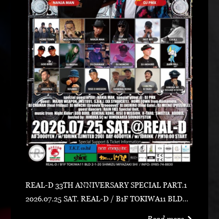
REAL-D 33TH ANNIVERSARY SPECIAL PART.1
2026.07.25 SAT. REAL-D / B1F TOKIWA11 BLD宮
崎市清水2-1-20 0985-74-8830 ADV 3000 YEN /
Read more