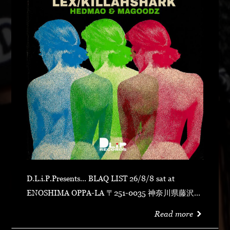
D.L.i.P.Presents... BLAQ LIST 26/8/8 sat at
ENOSHIMA OPPA-LA 〒251-0035 神奈川県藤沢市
片瀬海岸１丁目１２−１７ 江の島ビュータワー ４
Read more
階 OPEN 23:00CLOSE N.O.R.IDOOR