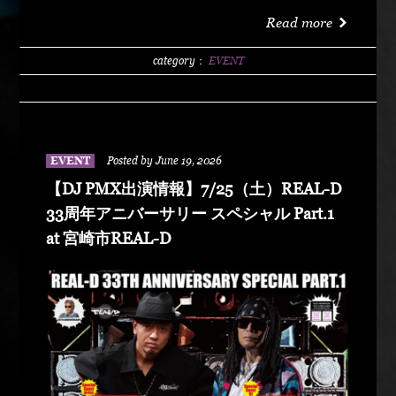
洗サンビーチ海水浴場 特設エリア LIVE :
Read more
DABO、Chozen Lee DJ : DJ PMX、DJ TY-KOH、
DJ CAPITAL-T
category：
EVENT
EVENT
Posted by June 19, 2026
【DJ PMX出演情報】7/25（土）REAL-D
33周年アニバーサリー スペシャル Part.1
at 宮崎市REAL-D