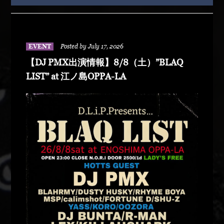
EVENT
Posted by July 17, 2026
【DJ PMX出演情報】8/8（土）”BLAQ
LIST” at 江ノ島OPPA-LA