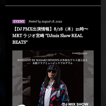
AVENUE zip 231-0023 横浜市中区山下町252 グラ
ンベルヨコハマビルB1 TEL 045-641-2484 ■16:30開
場17:00開演~22時終演 ■Host Band：DA-Dee-MiX
■Live Artist：NANAJA MAN, 文太 wiz bayhood, 句
EVENT
Posted by August 18, 2022
潤, UD ■DJ&Selector：DJ PMX, TKC fr
【DJ PMX出演情報】8/18（木）21時〜
LIONHOUSE, DJ気絶 fr bayhood, HIRO fr Grine
MRT ラジオ宮崎 ”DJmix Show REAL
Pixy ■MC：NONKEY ■前売り：一般￥3,５００ー
BEATS”
(w1d)、学生￥２、５００ー(w1d)、小学生以下無
料 ＊学生の方はエントランスにて学生証提示が必
要となります＊ ＊１ドリンク付き ＊当日入場の場
合、会場の混雑状況によっては入場制限あり ■主
催：拳POWA PRODUCTION 090-7262-6981