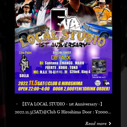
・ 【EVA LOCAL STUDIO - 1st Anniversary -】
2022.11.5(SAT)@Club G Hiroshima Door : ¥2000-
(1Drink Order) Open : 22:00 - 4:00 Special
Read more