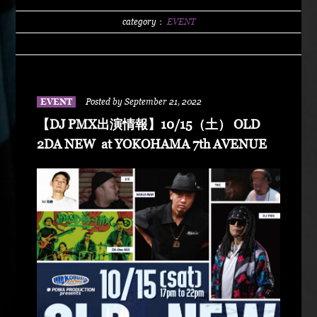
GuestDJ PMX Release ArtistDJ MARV /
【WALKING BAD vol.2】
category：
EVENT
DJSantanaCHANGGFUERTEKOBUTOKO
MCM.A.XFU-G(香川)額G2theKKing-A Live
Paint$OLLA ※詳細※昨年広島にオープンした
HIPHOPに特化したレンタルスペース【Eva Local
EVENT
Posted by September 21, 2022
Studio】 その1周年を記念し、Club Gにてパーティ
【DJ PMX出演情報】10/15（土） OLD
ーを開催致します！ GUESTには古くから日本の
2DA NEW at YOKOHAMA 7th AVENUE
West Coastシーンを牽引してきた天才プロデュー
サーでもあり、現在は大学の教授を勤めるなど今
尚最前線で活躍する横浜の重鎮【DJ PMX】！！
そしてRelease Artistには前作Mix CDが発売から僅
か1ヶ月で完売！【WALKING BAD】シリーズから
2年の沈黙を破り待望のvol.2をリリースしたDJ
MARV！！ 出演者は主催メンバーでもある広島の
重鎮DJ 【Santana】や【M.A.X】は勿論の事、