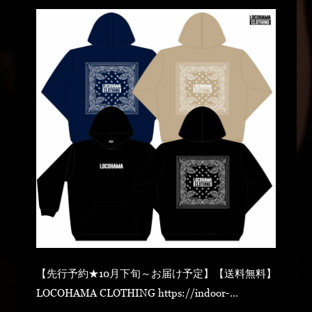
TIME BEST」 01.WASURA / prod.by DJ BA
(2022) 2.GOOD VIBES ONLY / prod.by
BEATBANK(2021) 3.Night Cruisin'
ft.Kayzabro(DS455) / prod.by DJ KENZI a.k.a
BLACK BEATZ(2017) 4.Come With Us ft.DJ
GO /
prod.by DJ
GO(2017) 5.ARUGA MAMA ft.KUTS
DA COYOTE&BUGA SUMMER / prod.by DJ
PMX(2021) 6.SUNDAY / prod.by
BEATBANK(2022) 7.Don't Forget Da Roots ft.YKT
~DPG shout outver.~ / prod.by Kazto Fresh(2016)
8.FLeX SUMMeR ft. TAKIZAWA STEPH / prod.by
DJ KENZI a.k.a BLACK BEATZ(2021) 9.ZERO /
prod.by DJ BA & Kazto Fresh（2017） 10.Morning
Call ft.KUTS DA COYOTE&BUGA SUMMER
【先行予約★10月下旬～お届け予定】【送料無料】
prod.byRYUUKIBEATZ(2019) 11.JUST MOVE ON
LOCOHAMA CLOTHING https://indoor-
1986REMIX ft.KEN a.k.a DEMIGOD.MoNa a.k.a