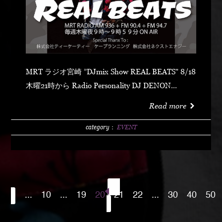
MRT ラジオ宮崎 ”DJmix Show REAL BEATS" 8/18
木曜21時から Radio Personality DJ DENON
https://mrt.jp/radio/
Read more
category：
EVENT
...
10
...
19
20
21
22
...
30
40
50