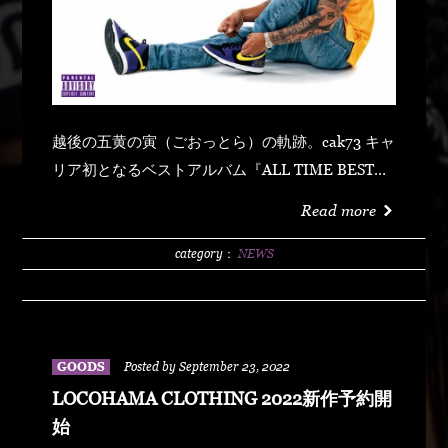
越後の五黄の寅（ごおっとら）の軌跡。cak73 キャ
リア初となるベストアルバム『ALL TIME BEST』
Facebook Music ミュージックスタンプ動画再生数
Read more
500万再生を目前に迫る「Morning Call 」や、クラ
シックナンバー「Don't Forget Da Roots」に
category：
NEWS
DPG(THE DOGG POUND)のシャウトバージョン
や、各配信チャートを賑わせたデビューシングル
「MY DREAM」のファーストテイクバージョンな
ど歴代の代表曲14曲に、新曲を2曲加えた全16曲を
GOODS
Posted by September 23, 2022
詰め込んだベストアルバムがここに完成！
LOCOHAMA CLOTHING 2022新作予約開
2022.9.21 ON STREETcak73 BEST ALBUM「ALL
始