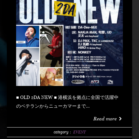
Club Gレギュラーメンバーから剛腕DJ
【CHANGG】【KOBU】も出演！ MC陣には香川
から西の旋風を起こす【FU-G】、広島WHODAT
から【額】等、厳選されたメンバーがフロアの引
き上げるでしょう！ 当日フロアではLIVE PAINT
スペースで$OLLAによるLive Artも必見です！！
現在少しでも楽しんで頂けるよう少しづつ準備を
進めて参ります。是非皆様のご来場心よりお待ち
しております♪ ※感染症対策の為、入り口ではアル
コール消毒、検温、マスクを着用の上入場頂きま
すようご協力宜しくお願い致します。※広島県の感
染状況次第では、やむを得なく中止となる場合が
■ OLD 2DA NEW ■ 港横浜を拠点に全国で活躍中
御座います。 @eva_local_studio_
のベテランからニューカマーまで
HIPHOP.REGGAEのスターたちが、老舗ライブハ
Read more
ウス Yokohama 7th AVENUEに集結！
■2022/10/15 (土) ■場所： Yokohama 7th
category：
EVENT