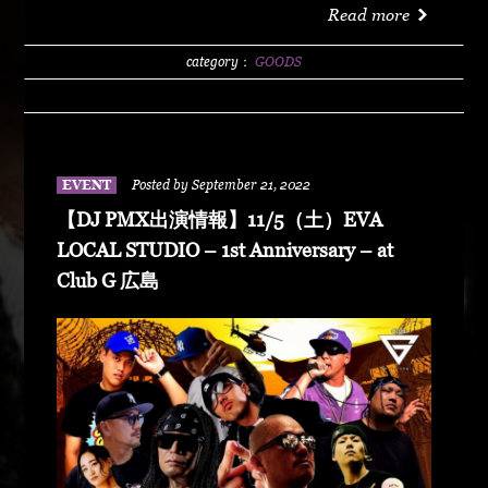
online.com/?mode=grp&gid=2105022&sort=n
Sad Girl.Tiggar&洸了/prod.by BEATBANK(2021)
Read more
12.ユメトゲンジツ / prod.by Kazto Fresh(2017)
13.MY LIFE /prod.by DJ PMX(2019) 14.ANSWER
category：
GOODS
SONG / prod.by BEAT BANK(2021) 15.NO-TENKI
/ prod.by DJ TAGA(2022) 16.MY DREAM (First
Take)~10th anniversary ex〜 cak73 Instagram :
https://www.instagram.com/cak73/
EVENT
Posted by September 21, 2022
【DJ PMX出演情報】11/5（土）EVA
LOCAL STUDIO – 1st Anniversary – at
Club G 広島