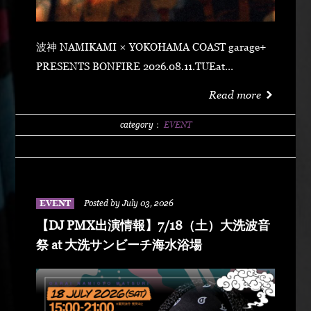
波神 NAMIKAMI × YOKOHAMA COAST garage+
PRESENTS BONFIRE 2026.08.11.TUEat
YOKOHAMA COAST garage+ 〒220-0011 神奈川県
Read more
横浜市西区高島２丁目１４−２ アソビル 2F OPEN
21:00SUPER EARLY ¥2,500ADVANCE
category：
EVENT
¥3,500DOOR ¥4,500 SPECIAL ACT
ARARECHEHON紅桜TAKUMA THE GREATLeon
Fanourakis9forKNGW(T-TANGG, Donatello,
ENEMY)TEITOBIG MOUTHLibeRty DoggsHenny
EVENT
Posted by July 03, 2026
K042+3 POSSE（波風湘南予選王者） DJ DJ
【DJ PMX出演情報】7/18（土）大洗波音
PMXFUMIYA from Jiggy rockNALUYUITOKAEDE
祭 at 大洗サンビーチ海水浴場
MCNONKEY & RE-YA