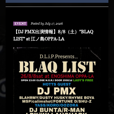
EVENT
Posted by July 17, 2026
【DJ PMX出演情報】8/8（土）”BLAQ
LIST” at 江ノ島OPPA-LA