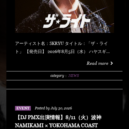
アーティスト名：SKRYU タイトル：「ザ・ライ
ト」 【発売日】 2026年8月5日（水） ハヤスギテ
ミエナイ (feat. サーヤ) キラキラ・ドッパミン・ジ
Read more
ュッジュワー スキット ウォーター・メロン カップ
リング (prod by DJ PMX) マッパ・ノ・オウサマ
category：
NEWS
ウルフ・マン ゼクシィ・ガール イッツ・ア・ニュ
ーデイ (feat. MONKEY MAJIK) グラスヲカカゲテ
イレブン・バック
EVENT
Posted by July 30, 2026
【DJ PMX出演情報】8/11（火）波神
NAMIKAMI × YOKOHAMA COAST