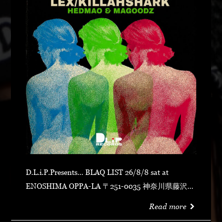
D.L.i.P.Presents... BLAQ LIST 26/8/8 sat at
ENOSHIMA OPPA-LA 〒251-0035 神奈川県藤沢市
片瀬海岸１丁目１２−１７ 江の島ビュータワー ４
Read more
階 OPEN 23:00CLOSE N.O.R.IDOOR