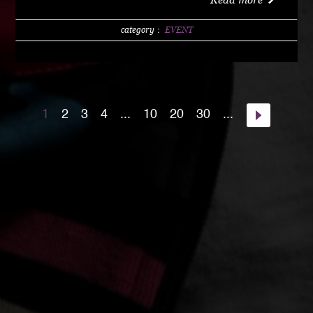
w/1 DRINK (LIMITED 200) DAY 4000 YEN / w/1
DRINK PM10:00 START Special Guest Artist
category：
EVENT
NANJA MAN Special Guest DJ DJ PMX guest :
HOME TOWN MAJOR WEAPON INST891 S.A.K.I.
(XX SYNDICATE) HOME TOWN from Kumamoto
DJ CHAMAN (Real Fridayz) DJ NONCHI
1
2
3
4
...
10
20
30
...
(Groovin' Groooove) DJ AKIHIRO (Real Gate) DJ
MEENA (POSSIBLE) guest dancers : RAIN FALL
Special Unit music from : Night Rider GOD BIRD
GENERAL KONG RISE O MISSION K-TARO
SWEETEA KOUBEE hosted by : HIMUKA SC W /
HIMUKAREA SOUND SYSTEM