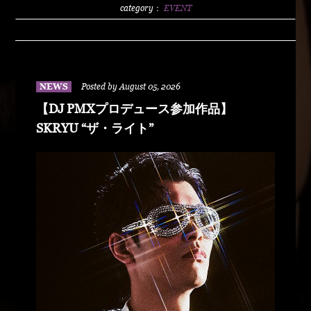
2500/1dLADY'S FREE HOTTS GUEST DJ PMX
category：
EVENT
BLAHRMYDUSTY HUSKYRHYME
BOYAMSPcalimshotFORTUNE DSHU-
ZYASSKOROOOZORADJ BUNTAR-
MANLEXKILLAHSHARKHEDMAO & MAGOODZ
NEWS
Posted by August 05, 2026
【DJ PMXプロデュース参加作品】
SKRYU “ザ・ライト”