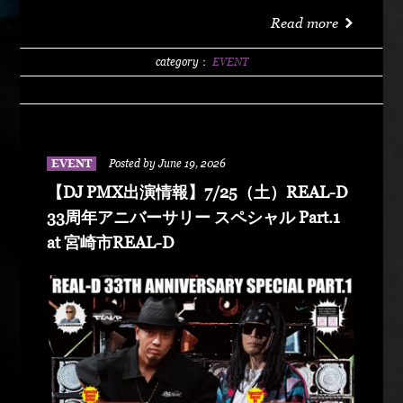
洗サンビーチ海水浴場 特設エリア LIVE :
Read more
DABO、Chozen Lee DJ : DJ PMX、DJ TY-KOH、
DJ CAPITAL-T
category：
EVENT
EVENT
Posted by June 19, 2026
【DJ PMX出演情報】7/25（土）REAL-D
33周年アニバーサリー スペシャル Part.1
at 宮崎市REAL-D