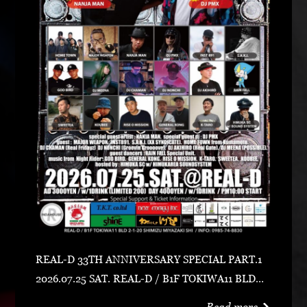
REAL-D 33TH ANNIVERSARY SPECIAL PART.1
2026.07.25 SAT. REAL-D / B1F TOKIWA11 BLD宮
崎市清水2-1-20 0985-74-8830 ADV 3000 YEN /
Read more