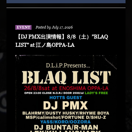
EVENT
Posted by July 17, 2026
【DJ PMX出演情報】8/8（土）”BLAQ
LIST” at 江ノ島OPPA-LA