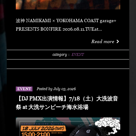
波神 NAMIKAMI × YOKOHAMA COAST garage+
PRESENTS BONFIRE 2026.08.11.TUEat
YOKOHAMA COAST garage+ 〒220-0011 神奈川県
Read more
横浜市西区高島２丁目１４−２ アソビル 2F OPEN
21:00SUPER EARLY ¥2,500ADVANCE
category：
EVENT
¥3,500DOOR ¥4,500 SPECIAL ACT
ARARECHEHON紅桜TAKUMA THE GREATLeon
Fanourakis9forKNGW(T-TANGG, Donatello,
ENEMY)TEITOBIG MOUTHLibeRty DoggsHenny
EVENT
Posted by July 03, 2026
K042+3 POSSE（波風湘南予選王者） DJ DJ
【DJ PMX出演情報】7/18（土）大洗波音
PMXFUMIYA from Jiggy rockNALUYUITOKAEDE
祭 at 大洗サンビーチ海水浴場
MCNONKEY & RE-YA