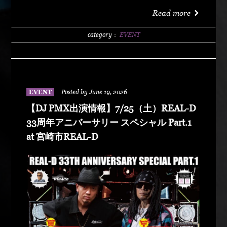
洗サンビーチ海水浴場 特設エリア LIVE :
Read more
DABO、Chozen Lee DJ : DJ PMX、DJ TY-KOH、
DJ CAPITAL-T
category：
EVENT
EVENT
Posted by June 19, 2026
【DJ PMX出演情報】7/25（土）REAL-D
33周年アニバーサリー スペシャル Part.1
at 宮崎市REAL-D