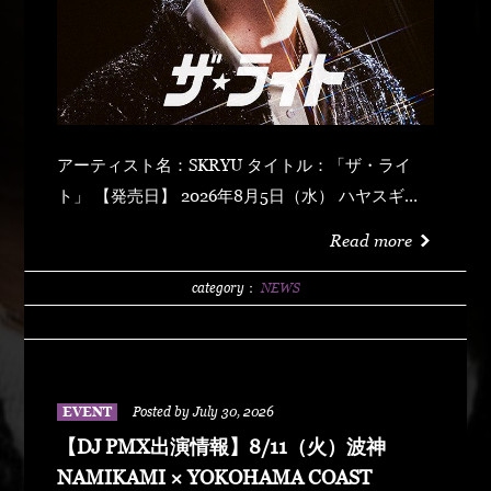
アーティスト名：SKRYU タイトル：「ザ・ライ
ト」 【発売日】 2026年8月5日（水） ハヤスギテ
ミエナイ (feat. サーヤ) キラキラ・ドッパミン・ジ
Read more
ュッジュワー スキット ウォーター・メロン カップ
リング (prod by DJ PMX) マッパ・ノ・オウサマ
category：
NEWS
ウルフ・マン ゼクシィ・ガール イッツ・ア・ニュ
ーデイ (feat. MONKEY MAJIK) グラスヲカカゲテ
イレブン・バック
EVENT
Posted by July 30, 2026
【DJ PMX出演情報】8/11（火）波神
NAMIKAMI × YOKOHAMA COAST