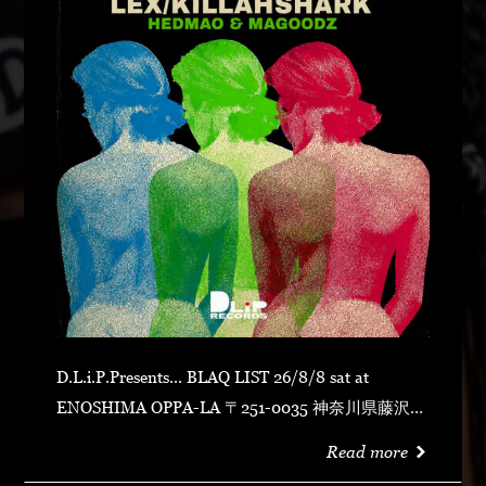
D.L.i.P.Presents... BLAQ LIST 26/8/8 sat at
ENOSHIMA OPPA-LA 〒251-0035 神奈川県藤沢市
片瀬海岸１丁目１２−１７ 江の島ビュータワー ４
Read more
階 OPEN 23:00CLOSE N.O.R.IDOOR