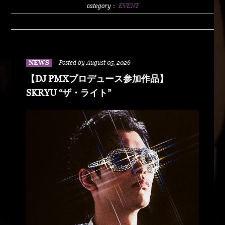
2500/1dLADY'S FREE HOTTS GUEST DJ PMX
category：
EVENT
BLAHRMYDUSTY HUSKYRHYME
BOYAMSPcalimshotFORTUNE DSHU-
ZYASSKOROOOZORADJ BUNTAR-
MANLEXKILLAHSHARKHEDMAO & MAGOODZ
NEWS
Posted by August 05, 2026
【DJ PMXプロデュース参加作品】
SKRYU “ザ・ライト”