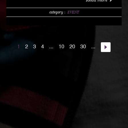
w/1 DRINK (LIMITED 200) DAY 4000 YEN / w/1
DRINK PM10:00 START Special Guest Artist
category：
EVENT
NANJA MAN Special Guest DJ DJ PMX guest :
HOME TOWN MAJOR WEAPON INST891 S.A.K.I.
(XX SYNDICATE) HOME TOWN from Kumamoto
DJ CHAMAN (Real Fridayz) DJ NONCHI
1
2
3
4
...
10
20
30
...
(Groovin' Groooove) DJ AKIHIRO (Real Gate) DJ
MEENA (POSSIBLE) guest dancers : RAIN FALL
Special Unit music from : Night Rider GOD BIRD
GENERAL KONG RISE O MISSION K-TARO
SWEETEA KOUBEE hosted by : HIMUKA SC W /
HIMUKAREA SOUND SYSTEM