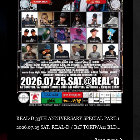
REAL-D 33TH ANNIVERSARY SPECIAL PART.1
2026.07.25 SAT. REAL-D / B1F TOKIWA11 BLD宮
崎市清水2-1-20 0985-74-8830 ADV 3000 YEN /
Read more