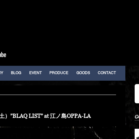
HY
BLOG
EVENT
PRODUCE
GOODS
CONTACT
”BLAQ LIST” at 江ノ島OPPA-LA
G