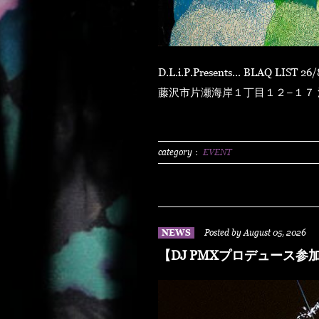
D.L.i.P.Presents... BLAQ LIST 26/8/8 sat at ENOSHIMA OPPA-LA 〒251-0035 神奈川県
藤沢市片瀬海岸１丁目１２−１７ 江の島ビュータワー
N.O.R.IDOOR 2500/1dLADY'S FREE HOTTS GUEST DJ PMX BLAHR
HUSKYRHYME BOYAMSPcalim
BUNTAR-MANLEXKILLAHSHA
category：
EVENT
NEWS
Posted by August 05, 2026
【DJ PMXプロデュース参加