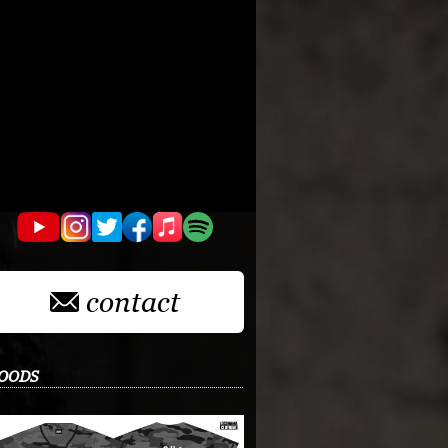
contact
OODS