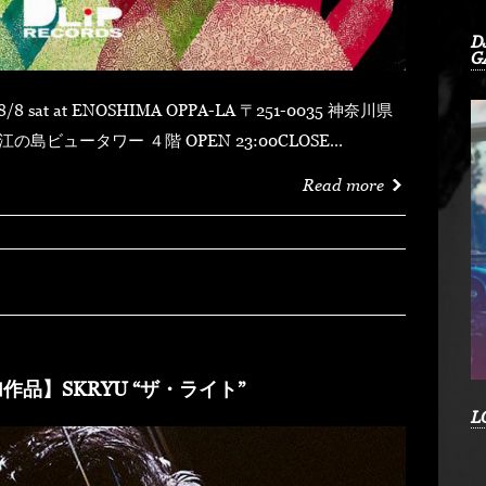
D
G
 ４階 OPEN 23:00CLOSE
MYDUSTY
Read more
shotFORTUNE DSHU-ZYASSKOROOOZORADJ
RKHEDMAO & MAGOODZ
作品】SKRYU “ザ・ライト”
L