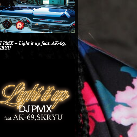
 PMX – Light it up feat. AK-69,
KRYU