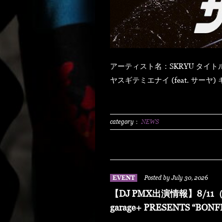
アーティスト名：SKRYU タイトル：「ザ・ライト」 【発売日】 2026年8月5日（水） ハ
ヤスギテミエナイ (feat. サーヤ) キラキラ・ドッパミン・ジュッジュワー スキット ウォ
ーター・メロン カップリング (prod by DJ PMX) マッパ・ノ・オウサマ ウルフ・マン ゼ
クシィ・ガール イッツ・ア・ニューデイ (feat. MONKEY MAJIK) グラスヲカカゲテ イレ
ブン・バック
category：
NEWS
EVENT
Posted by July 30, 2026
【DJ PMX出演情報】8/11（
garage+ PRESENTS “BONF