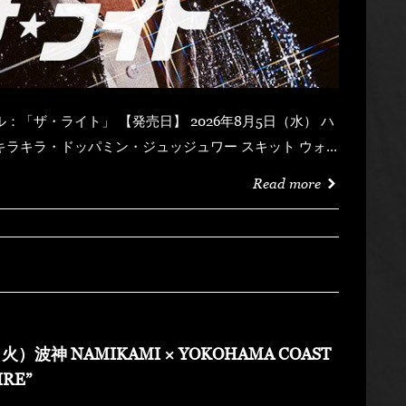
Read more
火）波神 NAMIKAMI × YOKOHAMA COAST
IRE”