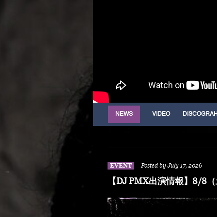
NEWS
VIDEO
DISCOGRA
EVENT
Posted by July 17, 2026
【DJ PMX出演情報】8/8（土）