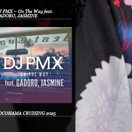
J PMX – On The Way feat.
ADORO, JASMINE
OCOHAMA CRUISING 2025