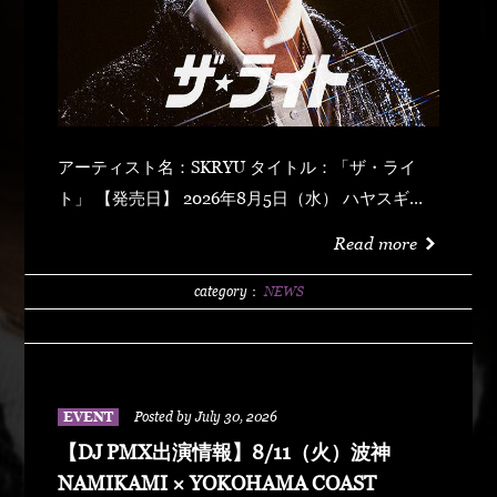
アーティスト名：SKRYU タイトル：「ザ・ライ
ト」 【発売日】 2026年8月5日（水） ハヤスギテ
ミエナイ (feat. サーヤ) キラキラ・ドッパミン・ジ
Read more
ュッジュワー スキット ウォーター・メロン カップ
リング (prod by DJ PMX) マッパ・ノ・オウサマ
category：
NEWS
ウルフ・マン ゼクシィ・ガール イッツ・ア・ニュ
ーデイ (feat. MONKEY MAJIK) グラスヲカカゲテ
イレブン・バック
EVENT
Posted by July 30, 2026
【DJ PMX出演情報】8/11（火）波神
NAMIKAMI × YOKOHAMA COAST