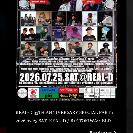
REAL-D 33TH ANNIVERSARY SPECIAL PART.1
2026.07.25 SAT. REAL-D / B1F TOKIWA11 BLD宮
崎市清水2-1-20 0985-74-8830 ADV 3000 YEN /
Read more