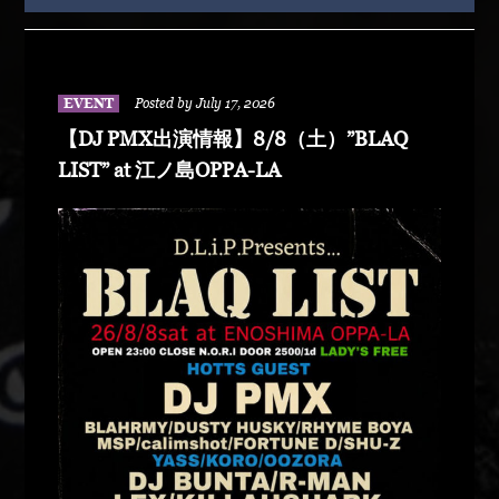
EVENT
Posted by July 17, 2026
【DJ PMX出演情報】8/8（土）”BLAQ
LIST” at 江ノ島OPPA-LA