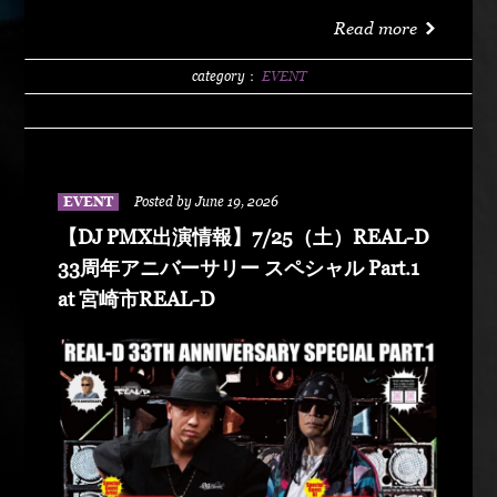
洗サンビーチ海水浴場 特設エリア LIVE :
Read more
DABO、Chozen Lee DJ : DJ PMX、DJ TY-KOH、
DJ CAPITAL-T
category：
EVENT
EVENT
Posted by June 19, 2026
【DJ PMX出演情報】7/25（土）REAL-D
33周年アニバーサリー スペシャル Part.1
at 宮崎市REAL-D