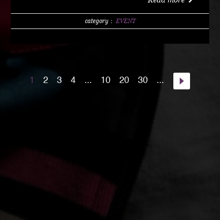
w/1 DRINK (LIMITED 200) DAY 4000 YEN / w/1
DRINK PM10:00 START Special Guest Artist
category：
EVENT
NANJA MAN Special Guest DJ DJ PMX guest :
HOME TOWN MAJOR WEAPON INST891 S.A.K.I.
(XX SYNDICATE) HOME TOWN from Kumamoto
DJ CHAMAN (Real Fridayz) DJ NONCHI
1
2
3
4
...
10
20
30
...
(Groovin' Groooove) DJ AKIHIRO (Real Gate) DJ
MEENA (POSSIBLE) guest dancers : RAIN FALL
Special Unit music from : Night Rider GOD BIRD
GENERAL KONG RISE O MISSION K-TARO
SWEETEA KOUBEE hosted by : HIMUKA SC W /
HIMUKAREA SOUND SYSTEM