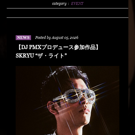
2500/1dLADY'S FREE HOTTS GUEST DJ PMX
category：
EVENT
BLAHRMYDUSTY HUSKYRHYME
BOYAMSPcalimshotFORTUNE DSHU-
ZYASSKOROOOZORADJ BUNTAR-
MANLEXKILLAHSHARKHEDMAO & MAGOODZ
NEWS
Posted by August 05, 2026
【DJ PMXプロデュース参加作品】
SKRYU “ザ・ライト”