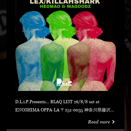
D.L.i.P.Presents... BLAQ LIST 26/8/8 sat at
ENOSHIMA OPPA-LA 〒251-0035 神奈川県藤沢市
片瀬海岸１丁目１２−１７ 江の島ビュータワー ４
Read more
階 OPEN 23:00CLOSE N.O.R.IDOOR