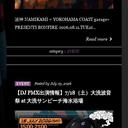
波神 NAMIKAMI × YOKOHAMA COAST garage+
PRESENTS BONFIRE 2026.08.11.TUEat
YOKOHAMA COAST garage+ 〒220-0011 神奈川県
Read more
横浜市西区高島２丁目１４−２ アソビル 2F OPEN
21:00SUPER EARLY ¥2,500ADVANCE
category：
EVENT
¥3,500DOOR ¥4,500 SPECIAL ACT
ARARECHEHON紅桜TAKUMA THE GREATLeon
Fanourakis9forKNGW(T-TANGG, Donatello,
ENEMY)TEITOBIG MOUTHLibeRty DoggsHenny
EVENT
Posted by July 03, 2026
K042+3 POSSE（波風湘南予選王者） DJ DJ
【DJ PMX出演情報】7/18（土）大洗波音
PMXFUMIYA from Jiggy rockNALUYUITOKAEDE
祭 at 大洗サンビーチ海水浴場
MCNONKEY & RE-YA