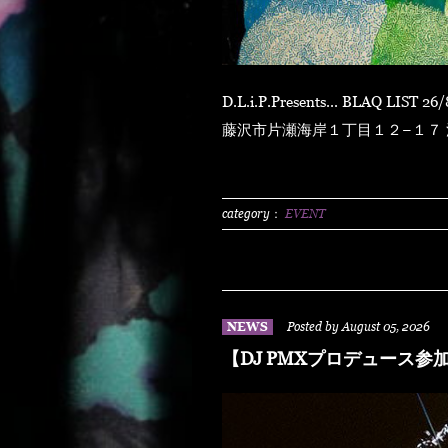
D.L.i.P.Presents... BLAQ LIST 26/8/8 sat at ENOSHIMA OPPA-LA 〒251-0035 神奈川県
藤沢市片瀬海岸１丁目１２−１７ 江の島ビュータワー
N.O.R.IDOOR 2500/1dLADY'S FREE HOTTS GUEST DJ PMX BLAHR
HUSKYRHYME BOYAMSPcalim
BUNTAR-MANLEXKILLAHSHA
category：
EVENT
NEWS
Posted by August 05, 2026
【DJ PMXプロデュース参加