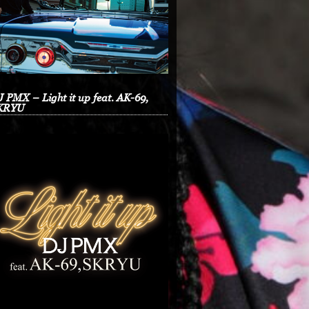
 PMX – Light it up feat. AK-69,
KRYU