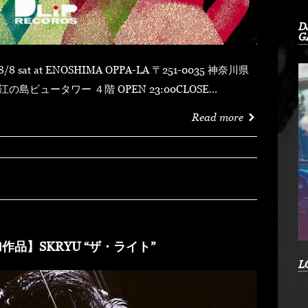
D
G
 ４階 OPEN 23:00CLOSE
MYDUSTY
Read more
shotFORTUNE DSHU-ZYASSKOROOOZORADJ
RKHEDMAO & MAGOODZ
作品】SKRYU “ザ・ライト”
L