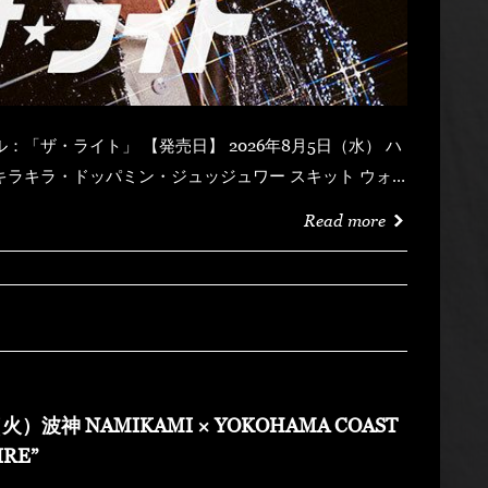
Read more
火）波神 NAMIKAMI × YOKOHAMA COAST
IRE”