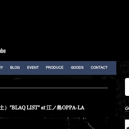
HY
BLOG
EVENT
PRODUCE
GOODS
CONTACT
”BLAQ LIST” at 江ノ島OPPA-LA
G