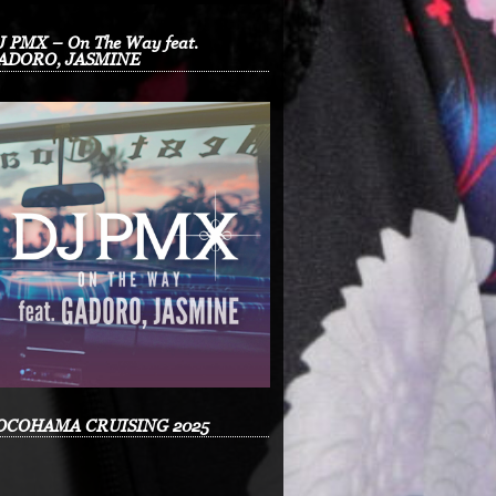
J PMX – On The Way feat.
ADORO, JASMINE
OCOHAMA CRUISING 2025