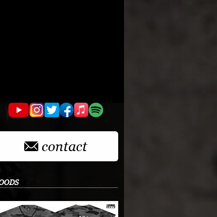
contact
OODS