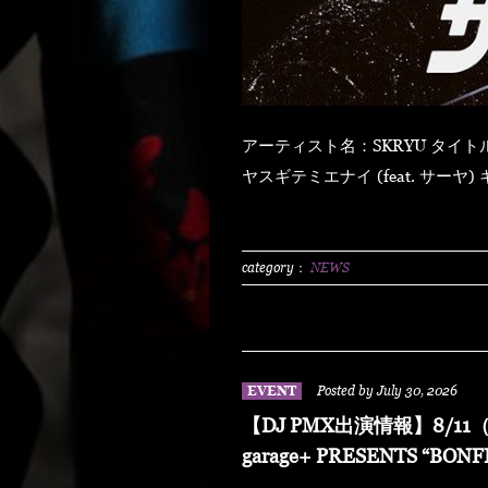
アーティスト名：SKRYU タイトル：「ザ・ライト」 【発売日】 2026年8月5日（水） ハ
ヤスギテミエナイ (feat. サーヤ) キラキラ・ドッパミン・ジュッジュワー スキット ウォ
ーター・メロン カップリング (prod by DJ PMX) マッパ・ノ・オウサマ ウルフ・マン ゼ
クシィ・ガール イッツ・ア・ニューデイ (feat. MONKEY MAJIK) グラスヲカカゲテ イレ
ブン・バック
category：
NEWS
EVENT
Posted by July 30, 2026
【DJ PMX出演情報】8/11（
garage+ PRESENTS “BONF