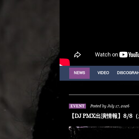
NEWS
VIDEO
DISCOGRA
EVENT
Posted by July 17, 2026
【DJ PMX出演情報】8/8（土）