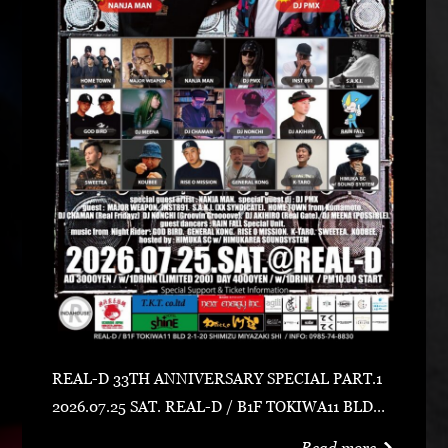
REAL-D 33TH ANNIVERSARY SPECIAL PART.1
2026.07.25 SAT. REAL-D / B1F TOKIWA11 BLD宮
崎市清水2-1-20 0985-74-8830 ADV 3000 YEN /
Read more