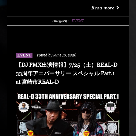
洗サンビーチ海水浴場 特設エリア LIVE :
Read more
DABO、Chozen Lee DJ : DJ PMX、DJ TY-KOH、
DJ CAPITAL-T
category：
EVENT
EVENT
Posted by June 19, 2026
【DJ PMX出演情報】7/25（土）REAL-D
33周年アニバーサリー スペシャル Part.1
at 宮崎市REAL-D