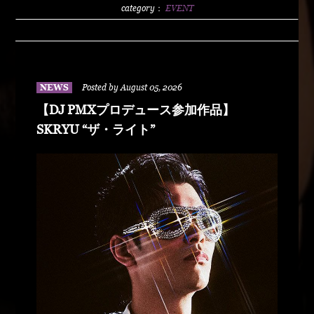
2500/1dLADY'S FREE HOTTS GUEST DJ PMX
category：
EVENT
BLAHRMYDUSTY HUSKYRHYME
BOYAMSPcalimshotFORTUNE DSHU-
ZYASSKOROOOZORADJ BUNTAR-
MANLEXKILLAHSHARKHEDMAO & MAGOODZ
NEWS
Posted by August 05, 2026
【DJ PMXプロデュース参加作品】
SKRYU “ザ・ライト”