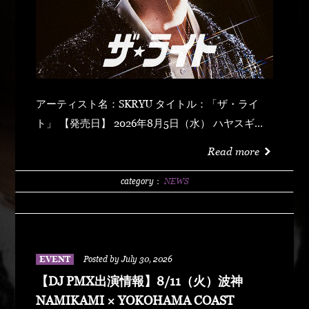
アーティスト名：SKRYU タイトル：「ザ・ライ
ト」 【発売日】 2026年8月5日（水） ハヤスギテ
ミエナイ (feat. サーヤ) キラキラ・ドッパミン・ジ
Read more
ュッジュワー スキット ウォーター・メロン カップ
リング (prod by DJ PMX) マッパ・ノ・オウサマ
category：
NEWS
ウルフ・マン ゼクシィ・ガール イッツ・ア・ニュ
ーデイ (feat. MONKEY MAJIK) グラスヲカカゲテ
イレブン・バック
EVENT
Posted by July 30, 2026
【DJ PMX出演情報】8/11（火）波神
NAMIKAMI × YOKOHAMA COAST