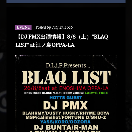
EVENT
Posted by July 17, 2026
【DJ PMX出演情報】8/8（土）”BLAQ
LIST” at 江ノ島OPPA-LA