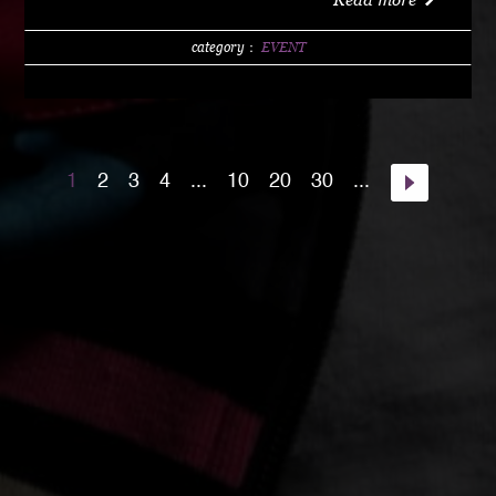
w/1 DRINK (LIMITED 200) DAY 4000 YEN / w/1
DRINK PM10:00 START Special Guest Artist
category：
EVENT
NANJA MAN Special Guest DJ DJ PMX guest :
HOME TOWN MAJOR WEAPON INST891 S.A.K.I.
(XX SYNDICATE) HOME TOWN from Kumamoto
DJ CHAMAN (Real Fridayz) DJ NONCHI
1
2
3
4
...
10
20
30
...
(Groovin' Groooove) DJ AKIHIRO (Real Gate) DJ
MEENA (POSSIBLE) guest dancers : RAIN FALL
Special Unit music from : Night Rider GOD BIRD
GENERAL KONG RISE O MISSION K-TARO
SWEETEA KOUBEE hosted by : HIMUKA SC W /
HIMUKAREA SOUND SYSTEM