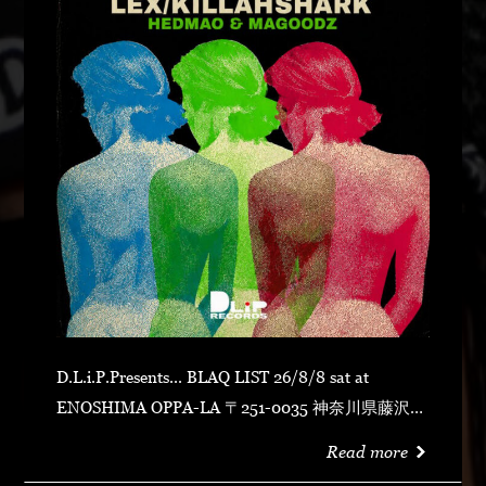
D.L.i.P.Presents... BLAQ LIST 26/8/8 sat at
ENOSHIMA OPPA-LA 〒251-0035 神奈川県藤沢市
片瀬海岸１丁目１２−１７ 江の島ビュータワー ４
Read more
階 OPEN 23:00CLOSE N.O.R.IDOOR