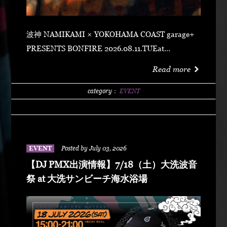
波神 NAMIKAMI × YOKOHAMA COAST garage+
PRESENTS BONFIRE 2026.08.11.TUEat
YOKOHAMA COAST garage+ 〒220-0011 神奈川県
Read more
横浜市西区高島２丁目１４−２ アソビル 2F OPEN
21:00SUPER EARLY ¥2,500ADVANCE
category：
EVENT
¥3,500DOOR ¥4,500 SPECIAL ACT
ARARECHEHON紅桜TAKUMA THE GREATLeon
Fanourakis9forKNGW(T-TANGG, Donatello,
ENEMY)TEITOBIG MOUTHLibeRty DoggsHenny
EVENT
Posted by July 03, 2026
K042+3 POSSE（波風湘南予選王者） DJ DJ
【DJ PMX出演情報】7/18（土）大洗波音
PMXFUMIYA from Jiggy rockNALUYUITOKAEDE
祭 at 大洗サンビーチ海水浴場
MCNONKEY & RE-YA