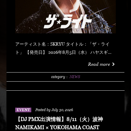
アーティスト名：SKRYU タイトル：「ザ・ライ
ト」 【発売日】 2026年8月5日（水） ハヤスギテ
ミエナイ (feat. サーヤ) キラキラ・ドッパミン・ジ
Read more
ュッジュワー スキット ウォーター・メロン カップ
リング (prod by DJ PMX) マッパ・ノ・オウサマ
category：
NEWS
ウルフ・マン ゼクシィ・ガール イッツ・ア・ニュ
ーデイ (feat. MONKEY MAJIK) グラスヲカカゲテ
イレブン・バック
EVENT
Posted by July 30, 2026
【DJ PMX出演情報】8/11（火）波神
NAMIKAMI × YOKOHAMA COAST