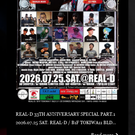
REAL-D 33TH ANNIVERSARY SPECIAL PART.1
2026.07.25 SAT. REAL-D / B1F TOKIWA11 BLD宮
崎市清水2-1-20 0985-74-8830 ADV 3000 YEN /
Read more