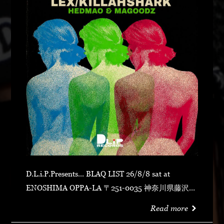
D.L.i.P.Presents... BLAQ LIST 26/8/8 sat at
ENOSHIMA OPPA-LA 〒251-0035 神奈川県藤沢市
片瀬海岸１丁目１２−１７ 江の島ビュータワー ４
Read more
階 OPEN 23:00CLOSE N.O.R.IDOOR