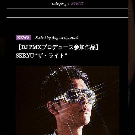
2500/1dLADY'S FREE HOTTS GUEST DJ PMX
category：
EVENT
BLAHRMYDUSTY HUSKYRHYME
BOYAMSPcalimshotFORTUNE DSHU-
ZYASSKOROOOZORADJ BUNTAR-
MANLEXKILLAHSHARKHEDMAO & MAGOODZ
NEWS
Posted by August 05, 2026
【DJ PMXプロデュース参加作品】
SKRYU “ザ・ライト”