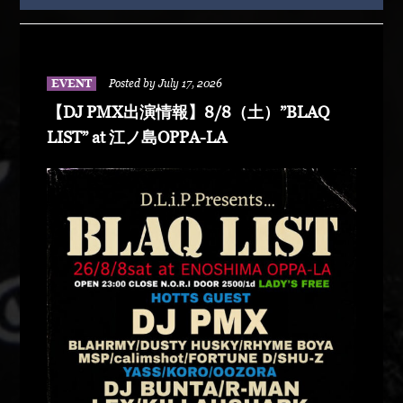
EVENT
Posted by July 17, 2026
【DJ PMX出演情報】8/8（土）”BLAQ
LIST” at 江ノ島OPPA-LA