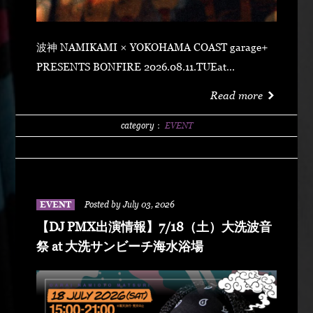
波神 NAMIKAMI × YOKOHAMA COAST garage+
PRESENTS BONFIRE 2026.08.11.TUEat
YOKOHAMA COAST garage+ 〒220-0011 神奈川県
Read more
横浜市西区高島２丁目１４−２ アソビル 2F OPEN
21:00SUPER EARLY ¥2,500ADVANCE
category：
EVENT
¥3,500DOOR ¥4,500 SPECIAL ACT
ARARECHEHON紅桜TAKUMA THE GREATLeon
Fanourakis9forKNGW(T-TANGG, Donatello,
ENEMY)TEITOBIG MOUTHLibeRty DoggsHenny
EVENT
Posted by July 03, 2026
K042+3 POSSE（波風湘南予選王者） DJ DJ
【DJ PMX出演情報】7/18（土）大洗波音
PMXFUMIYA from Jiggy rockNALUYUITOKAEDE
祭 at 大洗サンビーチ海水浴場
MCNONKEY & RE-YA