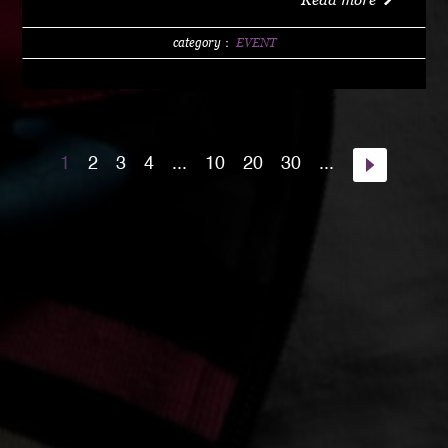
w/1 DRINK (LIMITED 200) DAY 4000 YEN / w/1
DRINK PM10:00 START Special Guest Artist
category：
EVENT
NANJA MAN Special Guest DJ DJ PMX guest :
HOME TOWN MAJOR WEAPON INST891 S.A.K.I.
(XX SYNDICATE) HOME TOWN from Kumamoto
DJ CHAMAN (Real Fridayz) DJ NONCHI
1
2
3
4
...
10
20
30
...
(Groovin' Groooove) DJ AKIHIRO (Real Gate) DJ
MEENA (POSSIBLE) guest dancers : RAIN FALL
Special Unit music from : Night Rider GOD BIRD
GENERAL KONG RISE O MISSION K-TARO
SWEETEA KOUBEE hosted by : HIMUKA SC W /
HIMUKAREA SOUND SYSTEM