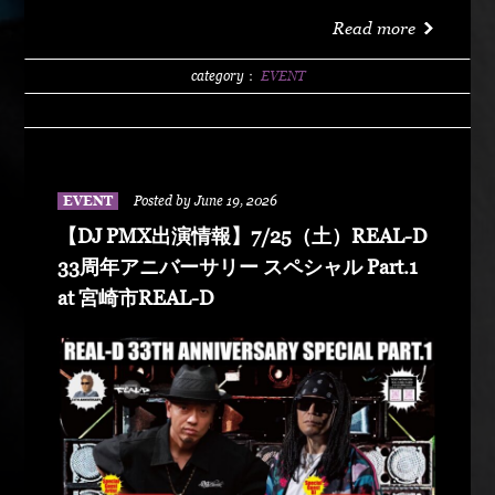
洗サンビーチ海水浴場 特設エリア LIVE :
Read more
DABO、Chozen Lee DJ : DJ PMX、DJ TY-KOH、
DJ CAPITAL-T
category：
EVENT
EVENT
Posted by June 19, 2026
【DJ PMX出演情報】7/25（土）REAL-D
33周年アニバーサリー スペシャル Part.1
at 宮崎市REAL-D