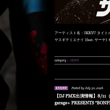
アーティスト名：SKRYU タイトル：「ザ・ライト」 【発売日】 2026年8月5日（水） ハ
ヤスギテミエナイ (feat. サーヤ) キラキラ・ドッパミン・ジュッジュワー スキット ウォ
ーター・メロン カップリング (prod by DJ PMX) マッパ・ノ・オウサマ ウルフ・マン ゼ
クシィ・ガール イッツ・ア・ニューデイ (feat. MONKEY MAJIK) グラスヲカカゲテ イレ
ブン・バック
category：
NEWS
EVENT
Posted by July 30, 2026
【DJ PMX出演情報】8/11（
garage+ PRESENTS “BONF