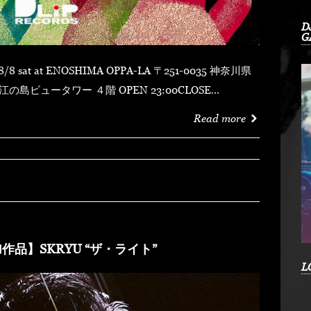
D
G
 ４階 OPEN 23:00CLOSE
MYDUSTY
Read more
shotFORTUNE DSHU-ZYASSKOROOOZORADJ
RKHEDMAO & MAGOODZ
作品】SKRYU “ザ・ライト”
L