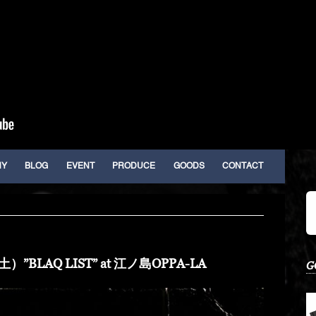
HY
BLOG
EVENT
PRODUCE
GOODS
CONTACT
”BLAQ LIST” at 江ノ島OPPA-LA
G