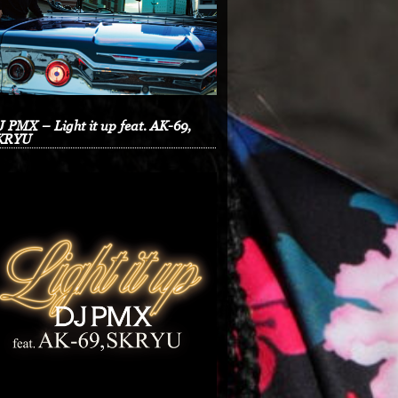
 PMX – Light it up feat. AK-69,
KRYU