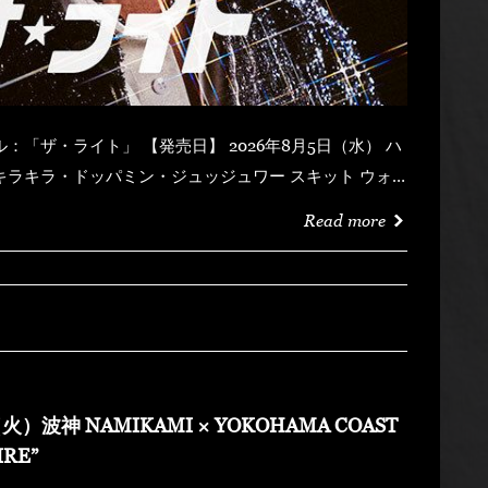
Read more
火）波神 NAMIKAMI × YOKOHAMA COAST
IRE”