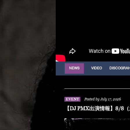
NEWS
VIDEO
DISCOGRA
EVENT
Posted by July 17, 2026
【DJ PMX出演情報】8/8（土）