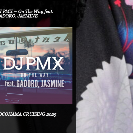
J PMX – On The Way feat.
ADORO, JASMINE
OCOHAMA CRUISING 2025