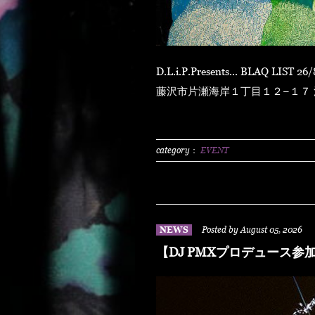
D.L.i.P.Presents... BLAQ LIST 26/8/8 sat at ENOSHIMA OPPA-LA 〒251-0035 神奈川県
藤沢市片瀬海岸１丁目１２−１７ 江の島ビュータワー
N.O.R.IDOOR 2500/1dLADY'S FREE HOTTS GUEST DJ PMX BLAHR
HUSKYRHYME BOYAMSPcalim
BUNTAR-MANLEXKILLAHSHA
category：
EVENT
NEWS
Posted by August 05, 2026
【DJ PMXプロデュース参加