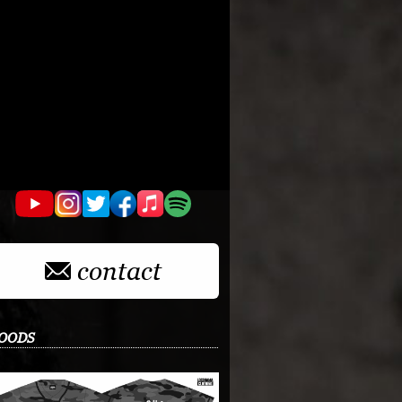
contact
OODS