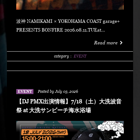
波神 NAMIKAMI × YOKOHAMA COAST garage+
PRESENTS BONFIRE 2026.08.11.TUEat
YOKOHAMA COAST garage+ 〒220-0011 神奈川県
Read more
横浜市西区高島２丁目１４−２ アソビル 2F OPEN
21:00SUPER EARLY ¥2,500ADVANCE
category：
EVENT
¥3,500DOOR ¥4,500 SPECIAL ACT
ARARECHEHON紅桜TAKUMA THE GREATLeon
Fanourakis9forKNGW(T-TANGG, Donatello,
ENEMY)TEITOBIG MOUTHLibeRty DoggsHenny
EVENT
Posted by July 03, 2026
K042+3 POSSE（波風湘南予選王者） DJ DJ
【DJ PMX出演情報】7/18（土）大洗波音
PMXFUMIYA from Jiggy rockNALUYUITOKAEDE
祭 at 大洗サンビーチ海水浴場
MCNONKEY & RE-YA