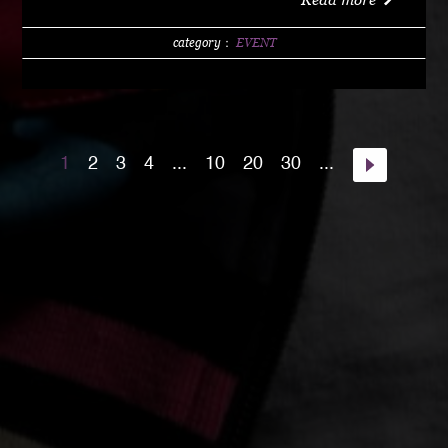
w/1 DRINK (LIMITED 200) DAY 4000 YEN / w/1
DRINK PM10:00 START Special Guest Artist
category：
EVENT
NANJA MAN Special Guest DJ DJ PMX guest :
HOME TOWN MAJOR WEAPON INST891 S.A.K.I.
(XX SYNDICATE) HOME TOWN from Kumamoto
DJ CHAMAN (Real Fridayz) DJ NONCHI
1
2
3
4
...
10
20
30
...
(Groovin' Groooove) DJ AKIHIRO (Real Gate) DJ
MEENA (POSSIBLE) guest dancers : RAIN FALL
Special Unit music from : Night Rider GOD BIRD
GENERAL KONG RISE O MISSION K-TARO
SWEETEA KOUBEE hosted by : HIMUKA SC W /
HIMUKAREA SOUND SYSTEM