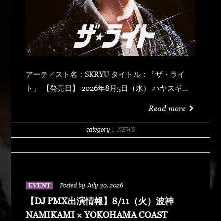
アーティスト名：SKRYU タイトル：「ザ・ライ
ト」 【発売日】 2026年8月5日（水） ハヤスギテ
ミエナイ (feat. サーヤ) キラキラ・ドッパミン・ジ
Read more
ュッジュワー スキット ウォーター・メロン カップ
リング (prod by DJ PMX) マッパ・ノ・オウサマ
category：
NEWS
ウルフ・マン ゼクシィ・ガール イッツ・ア・ニュ
ーデイ (feat. MONKEY MAJIK) グラスヲカカゲテ
イレブン・バック
EVENT
Posted by July 30, 2026
【DJ PMX出演情報】8/11（火）波神
NAMIKAMI × YOKOHAMA COAST