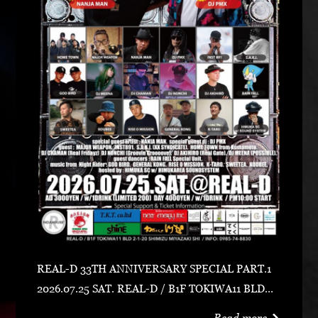
REAL-D 33TH ANNIVERSARY SPECIAL PART.1
2026.07.25 SAT. REAL-D / B1F TOKIWA11 BLD宮
崎市清水2-1-20 0985-74-8830 ADV 3000 YEN /
Read more