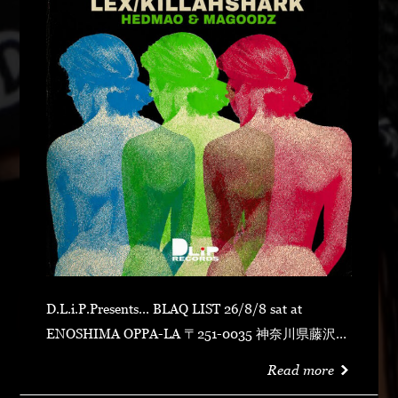
D.L.i.P.Presents... BLAQ LIST 26/8/8 sat at
ENOSHIMA OPPA-LA 〒251-0035 神奈川県藤沢市
片瀬海岸１丁目１２−１７ 江の島ビュータワー ４
Read more
階 OPEN 23:00CLOSE N.O.R.IDOOR