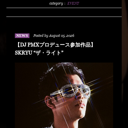
2500/1dLADY'S FREE HOTTS GUEST DJ PMX
category：
EVENT
BLAHRMYDUSTY HUSKYRHYME
BOYAMSPcalimshotFORTUNE DSHU-
ZYASSKOROOOZORADJ BUNTAR-
MANLEXKILLAHSHARKHEDMAO & MAGOODZ
NEWS
Posted by August 05, 2026
【DJ PMXプロデュース参加作品】
SKRYU “ザ・ライト”