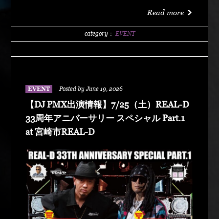
洗サンビーチ海水浴場 特設エリア LIVE :
Read more
DABO、Chozen Lee DJ : DJ PMX、DJ TY-KOH、
DJ CAPITAL-T
category：
EVENT
EVENT
Posted by June 19, 2026
【DJ PMX出演情報】7/25（土）REAL-D
33周年アニバーサリー スペシャル Part.1
at 宮崎市REAL-D