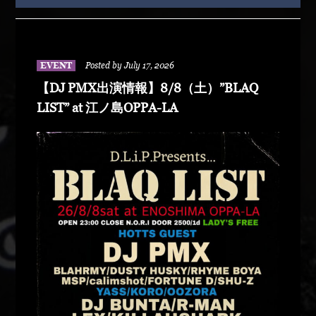
EVENT
Posted by July 17, 2026
【DJ PMX出演情報】8/8（土）”BLAQ
LIST” at 江ノ島OPPA-LA