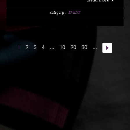
w/1 DRINK (LIMITED 200) DAY 4000 YEN / w/1
DRINK PM10:00 START Special Guest Artist
category：
EVENT
NANJA MAN Special Guest DJ DJ PMX guest :
HOME TOWN MAJOR WEAPON INST891 S.A.K.I.
(XX SYNDICATE) HOME TOWN from Kumamoto
DJ CHAMAN (Real Fridayz) DJ NONCHI
1
2
3
4
...
10
20
30
...
(Groovin' Groooove) DJ AKIHIRO (Real Gate) DJ
MEENA (POSSIBLE) guest dancers : RAIN FALL
Special Unit music from : Night Rider GOD BIRD
GENERAL KONG RISE O MISSION K-TARO
SWEETEA KOUBEE hosted by : HIMUKA SC W /
HIMUKAREA SOUND SYSTEM