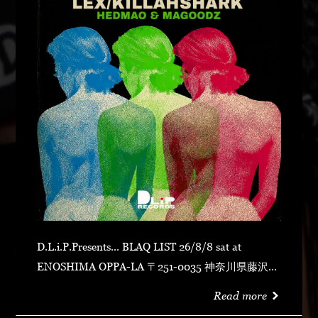
D.L.i.P.Presents... BLAQ LIST 26/8/8 sat at
ENOSHIMA OPPA-LA 〒251-0035 神奈川県藤沢市
片瀬海岸１丁目１２−１７ 江の島ビュータワー ４
Read more
階 OPEN 23:00CLOSE N.O.R.IDOOR