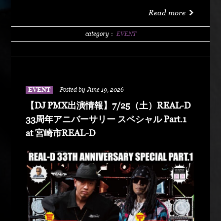
洗サンビーチ海水浴場 特設エリア LIVE :
Read more
DABO、Chozen Lee DJ : DJ PMX、DJ TY-KOH、
DJ CAPITAL-T
category：
EVENT
EVENT
Posted by June 19, 2026
【DJ PMX出演情報】7/25（土）REAL-D
33周年アニバーサリー スペシャル Part.1
at 宮崎市REAL-D