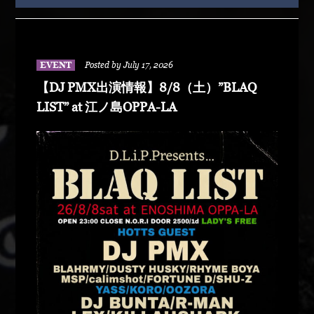
EVENT
Posted by July 17, 2026
【DJ PMX出演情報】8/8（土）”BLAQ
LIST” at 江ノ島OPPA-LA