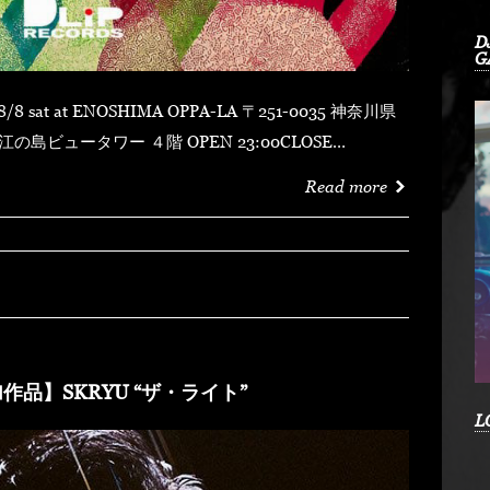
D
G
 ４階 OPEN 23:00CLOSE
MYDUSTY
Read more
shotFORTUNE DSHU-ZYASSKOROOOZORADJ
RKHEDMAO & MAGOODZ
作品】SKRYU “ザ・ライト”
L