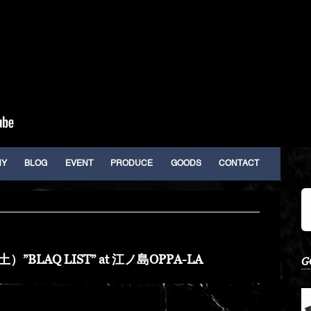
HY
BLOG
EVENT
PRODUCE
GOODS
CONTACT
”BLAQ LIST” at 江ノ島OPPA-LA
G