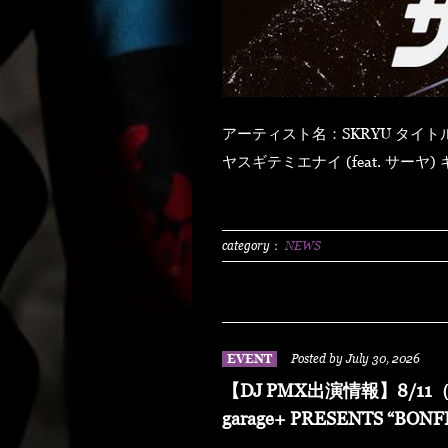
アーティスト名：SKRYU タイトル：「ザ・ライト」 【発売日】 2026年8月5日（水） ハ
ヤスギテミエナイ (feat. サーヤ) キラキラ・ドッパミン・ジュッジュワー スキット ウォ
ーター・メロン カップリング (prod by DJ PMX) マッパ・ノ・オウサマ ウルフ・マン ゼ
クシィ・ガール イッツ・ア・ニューデイ (feat. MONKEY MAJIK) グラスヲカカゲテ イレ
ブン・バック
category：
NEWS
EVENT
Posted by July 30, 2026
【DJ PMX出演情報】8/11（
garage+ PRESENTS “BONF