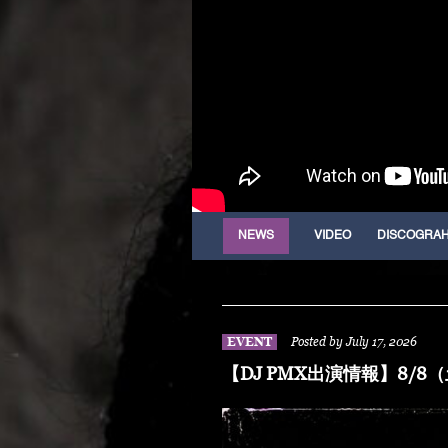
NEWS
VIDEO
DISCOGRA
EVENT
Posted by July 17, 2026
【DJ PMX出演情報】8/8（土）