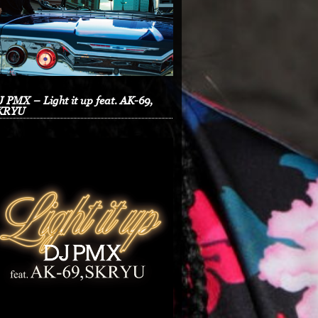
 PMX – Light it up feat. AK-69,
KRYU