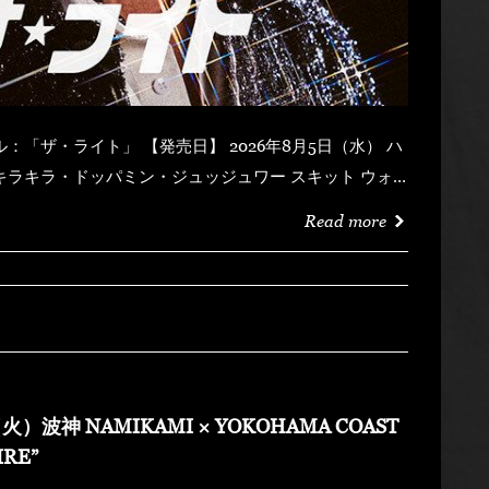
Read more
火）波神 NAMIKAMI × YOKOHAMA COAST
IRE”