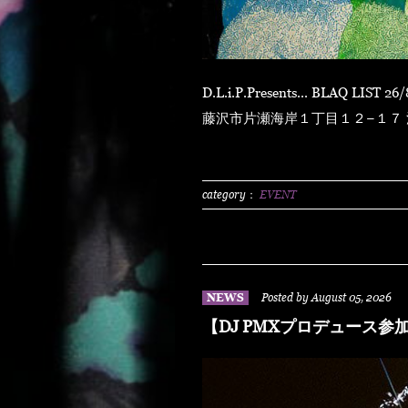
D.L.i.P.Presents... BLAQ LIST 26/8/8 sat at ENOSHIMA OPPA-LA 〒251-0035 神奈川県
藤沢市片瀬海岸１丁目１２−１７ 江の島ビュータワー
N.O.R.IDOOR 2500/1dLADY'S FREE HOTTS GUEST DJ PMX BLAHR
HUSKYRHYME BOYAMSPcalim
BUNTAR-MANLEXKILLAHSHA
category：
EVENT
NEWS
Posted by August 05, 2026
【DJ PMXプロデュース参加