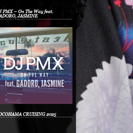
J PMX – On The Way feat.
ADORO, JASMINE
OCOHAMA CRUISING 2025