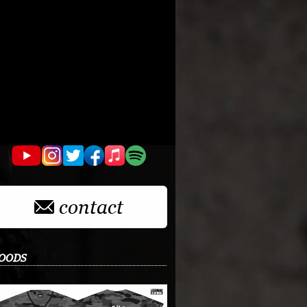
contact
OODS