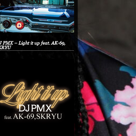
 PMX – Light it up feat. AK-69,
KRYU