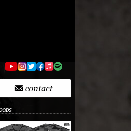
contact
OODS