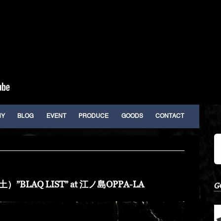
HY
BLOG
EVENT
PRODUCE
GOODS
CONTACT
”BLAQ LIST” at 江ノ島OPPA-LA
G