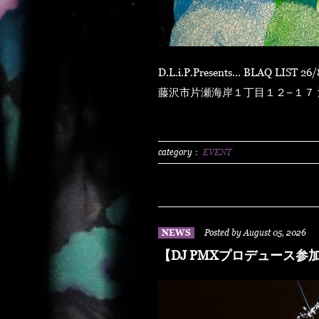
D.L.i.P.Presents... BLAQ LIST 26/8/8 sat at ENOSHIMA OPPA-LA 〒251-0035 神奈川県
藤沢市片瀬海岸１丁目１２−１７ 江の島ビュータワー
N.O.R.IDOOR 2500/1dLADY'S FREE HOTTS GUEST DJ PMX BLAHR
HUSKYRHYME BOYAMSPcalim
BUNTAR-MANLEXKILLAHSHA
category：
EVENT
NEWS
Posted by August 05, 2026
【DJ PMXプロデュース参加