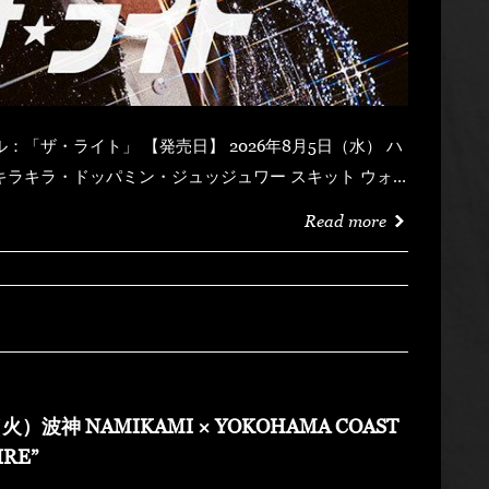
Read more
火）波神 NAMIKAMI × YOKOHAMA COAST
IRE”