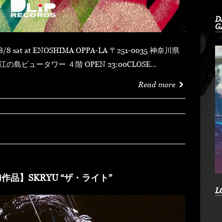
D
G
 ４階 OPEN 23:00CLOSE
MYDUSTY
Read more
shotFORTUNE DSHU-ZYASSKOROOOZORADJ
RKHEDMAO & MAGOODZ
作品】SKRYU “ザ・ライト”
L