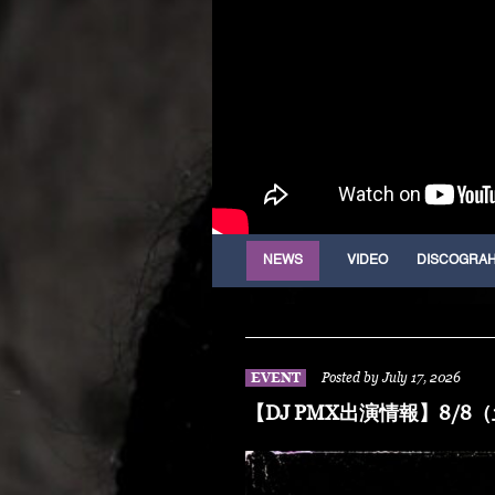
NEWS
VIDEO
DISCOGRA
EVENT
Posted by July 17, 2026
【DJ PMX出演情報】8/8（土）