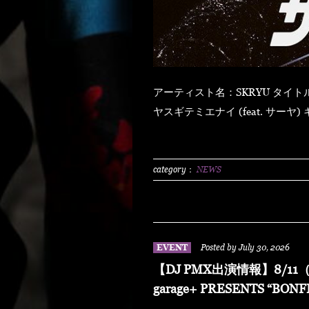
アーティスト名：SKRYU タイトル：「ザ・ライト」 【発売日】 2026年8月5日（水） ハ
ヤスギテミエナイ (feat. サーヤ) キラキラ・ドッパミン・ジュッジュワー スキット ウォ
ーター・メロン カップリング (prod by DJ PMX) マッパ・ノ・オウサマ ウルフ・マン ゼ
クシィ・ガール イッツ・ア・ニューデイ (feat. MONKEY MAJIK) グラスヲカカゲテ イレ
ブン・バック
category：
NEWS
EVENT
Posted by July 30, 2026
【DJ PMX出演情報】8/11（
garage+ PRESENTS “BONF