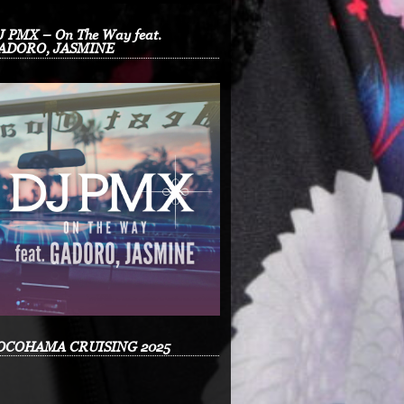
J PMX – On The Way feat.
ADORO, JASMINE
OCOHAMA CRUISING 2025