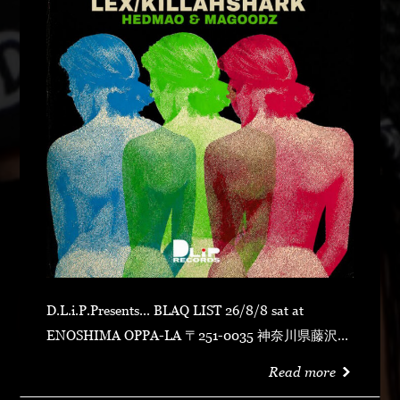
D.L.i.P.Presents... BLAQ LIST 26/8/8 sat at
ENOSHIMA OPPA-LA 〒251-0035 神奈川県藤沢市
片瀬海岸１丁目１２−１７ 江の島ビュータワー ４
Read more
階 OPEN 23:00CLOSE N.O.R.IDOOR