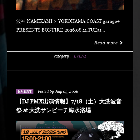
波神 NAMIKAMI × YOKOHAMA COAST garage+
PRESENTS BONFIRE 2026.08.11.TUEat
YOKOHAMA COAST garage+ 〒220-0011 神奈川県
Read more
横浜市西区高島２丁目１４−２ アソビル 2F OPEN
21:00SUPER EARLY ¥2,500ADVANCE
category：
EVENT
¥3,500DOOR ¥4,500 SPECIAL ACT
ARARECHEHON紅桜TAKUMA THE GREATLeon
Fanourakis9forKNGW(T-TANGG, Donatello,
ENEMY)TEITOBIG MOUTHLibeRty DoggsHenny
EVENT
Posted by July 03, 2026
K042+3 POSSE（波風湘南予選王者） DJ DJ
【DJ PMX出演情報】7/18（土）大洗波音
PMXFUMIYA from Jiggy rockNALUYUITOKAEDE
祭 at 大洗サンビーチ海水浴場
MCNONKEY & RE-YA