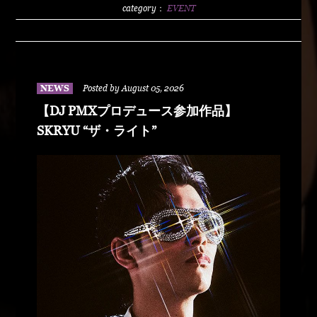
2500/1dLADY'S FREE HOTTS GUEST DJ PMX
category：
EVENT
BLAHRMYDUSTY HUSKYRHYME
BOYAMSPcalimshotFORTUNE DSHU-
ZYASSKOROOOZORADJ BUNTAR-
MANLEXKILLAHSHARKHEDMAO & MAGOODZ
NEWS
Posted by August 05, 2026
【DJ PMXプロデュース参加作品】
SKRYU “ザ・ライト”