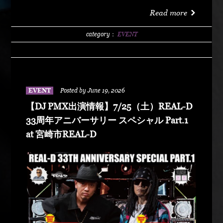
洗サンビーチ海水浴場 特設エリア LIVE :
Read more
DABO、Chozen Lee DJ : DJ PMX、DJ TY-KOH、
DJ CAPITAL-T
category：
EVENT
EVENT
Posted by June 19, 2026
【DJ PMX出演情報】7/25（土）REAL-D
33周年アニバーサリー スペシャル Part.1
at 宮崎市REAL-D