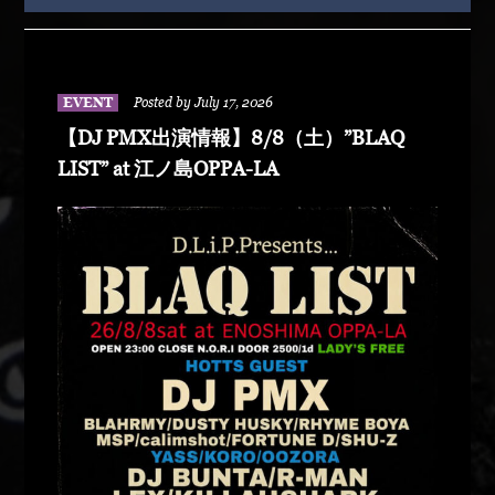
EVENT
Posted by July 17, 2026
【DJ PMX出演情報】8/8（土）”BLAQ
LIST” at 江ノ島OPPA-LA