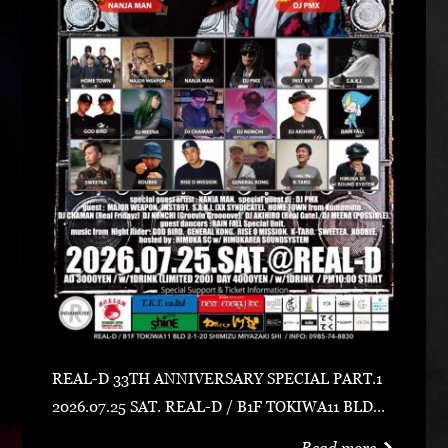
REAL-D 33TH ANNIVERSARY SPECIAL PART.1
2026.07.25 SAT. REAL-D / B1F TOKIWA11 BLD宮
崎市清水2-1-20 0985-74-8830 ADV 3000 YEN /
Read more