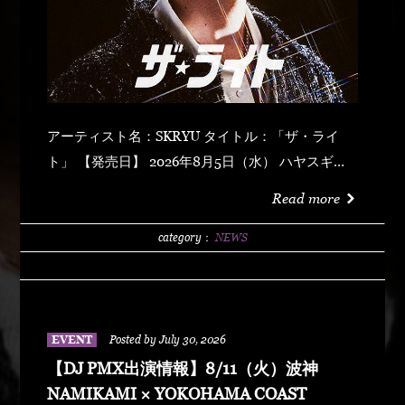
アーティスト名：SKRYU タイトル：「ザ・ライ
ト」 【発売日】 2026年8月5日（水） ハヤスギテ
ミエナイ (feat. サーヤ) キラキラ・ドッパミン・ジ
Read more
ュッジュワー スキット ウォーター・メロン カップ
リング (prod by DJ PMX) マッパ・ノ・オウサマ
category：
NEWS
ウルフ・マン ゼクシィ・ガール イッツ・ア・ニュ
ーデイ (feat. MONKEY MAJIK) グラスヲカカゲテ
イレブン・バック
EVENT
Posted by July 30, 2026
【DJ PMX出演情報】8/11（火）波神
NAMIKAMI × YOKOHAMA COAST