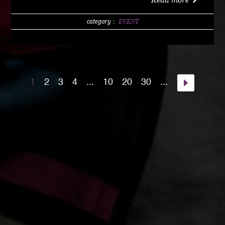
w/1 DRINK (LIMITED 200) DAY 4000 YEN / w/1
DRINK PM10:00 START Special Guest Artist
category：
EVENT
NANJA MAN Special Guest DJ DJ PMX guest :
HOME TOWN MAJOR WEAPON INST891 S.A.K.I.
(XX SYNDICATE) HOME TOWN from Kumamoto
DJ CHAMAN (Real Fridayz) DJ NONCHI
1
2
3
4
...
10
20
30
...
(Groovin' Groooove) DJ AKIHIRO (Real Gate) DJ
MEENA (POSSIBLE) guest dancers : RAIN FALL
Special Unit music from : Night Rider GOD BIRD
GENERAL KONG RISE O MISSION K-TARO
SWEETEA KOUBEE hosted by : HIMUKA SC W /
HIMUKAREA SOUND SYSTEM