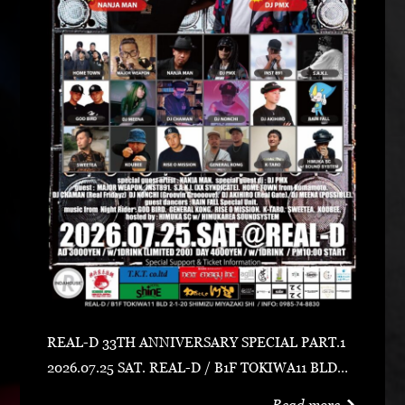
REAL-D 33TH ANNIVERSARY SPECIAL PART.1
2026.07.25 SAT. REAL-D / B1F TOKIWA11 BLD宮
崎市清水2-1-20 0985-74-8830 ADV 3000 YEN /
Read more