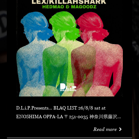
D.L.i.P.Presents... BLAQ LIST 26/8/8 sat at
ENOSHIMA OPPA-LA 〒251-0035 神奈川県藤沢市
片瀬海岸１丁目１２−１７ 江の島ビュータワー ４
Read more
階 OPEN 23:00CLOSE N.O.R.IDOOR