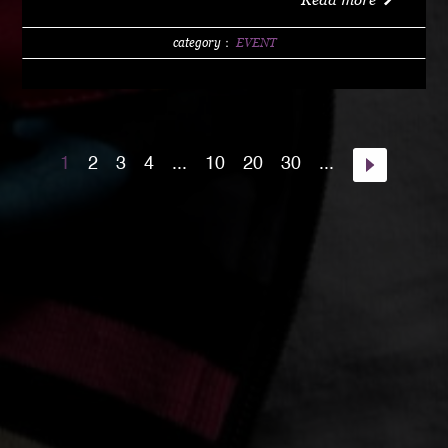
w/1 DRINK (LIMITED 200) DAY 4000 YEN / w/1
DRINK PM10:00 START Special Guest Artist
category：
EVENT
NANJA MAN Special Guest DJ DJ PMX guest :
HOME TOWN MAJOR WEAPON INST891 S.A.K.I.
(XX SYNDICATE) HOME TOWN from Kumamoto
DJ CHAMAN (Real Fridayz) DJ NONCHI
1
2
3
4
...
10
20
30
...
(Groovin' Groooove) DJ AKIHIRO (Real Gate) DJ
MEENA (POSSIBLE) guest dancers : RAIN FALL
Special Unit music from : Night Rider GOD BIRD
GENERAL KONG RISE O MISSION K-TARO
SWEETEA KOUBEE hosted by : HIMUKA SC W /
HIMUKAREA SOUND SYSTEM