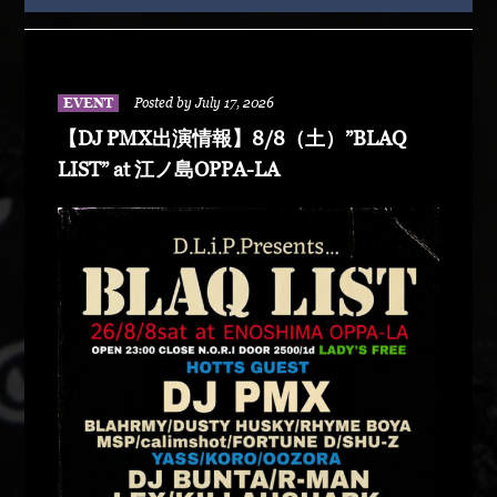
EVENT
Posted by July 17, 2026
【DJ PMX出演情報】8/8（土）”BLAQ
LIST” at 江ノ島OPPA-LA