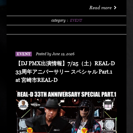
洗サンビーチ海水浴場 特設エリア LIVE :
Read more
DABO、Chozen Lee DJ : DJ PMX、DJ TY-KOH、
DJ CAPITAL-T
category：
EVENT
EVENT
Posted by June 19, 2026
【DJ PMX出演情報】7/25（土）REAL-D
33周年アニバーサリー スペシャル Part.1
at 宮崎市REAL-D