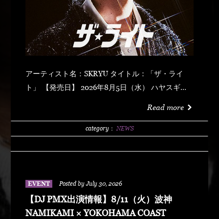
アーティスト名：SKRYU タイトル：「ザ・ライ
ト」 【発売日】 2026年8月5日（水） ハヤスギテ
ミエナイ (feat. サーヤ) キラキラ・ドッパミン・ジ
Read more
ュッジュワー スキット ウォーター・メロン カップ
リング (prod by DJ PMX) マッパ・ノ・オウサマ
category：
NEWS
ウルフ・マン ゼクシィ・ガール イッツ・ア・ニュ
ーデイ (feat. MONKEY MAJIK) グラスヲカカゲテ
イレブン・バック
EVENT
Posted by July 30, 2026
【DJ PMX出演情報】8/11（火）波神
NAMIKAMI × YOKOHAMA COAST