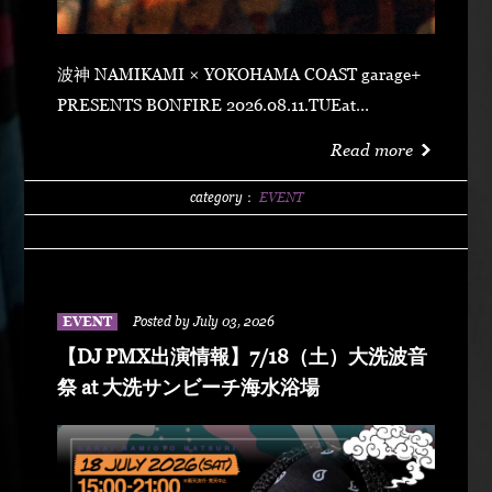
波神 NAMIKAMI × YOKOHAMA COAST garage+
PRESENTS BONFIRE 2026.08.11.TUEat
YOKOHAMA COAST garage+ 〒220-0011 神奈川県
Read more
横浜市西区高島２丁目１４−２ アソビル 2F OPEN
21:00SUPER EARLY ¥2,500ADVANCE
category：
EVENT
¥3,500DOOR ¥4,500 SPECIAL ACT
ARARECHEHON紅桜TAKUMA THE GREATLeon
Fanourakis9forKNGW(T-TANGG, Donatello,
ENEMY)TEITOBIG MOUTHLibeRty DoggsHenny
EVENT
Posted by July 03, 2026
K042+3 POSSE（波風湘南予選王者） DJ DJ
【DJ PMX出演情報】7/18（土）大洗波音
PMXFUMIYA from Jiggy rockNALUYUITOKAEDE
祭 at 大洗サンビーチ海水浴場
MCNONKEY & RE-YA