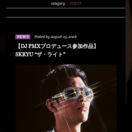
2500/1dLADY'S FREE HOTTS GUEST DJ PMX
category：
EVENT
BLAHRMYDUSTY HUSKYRHYME
BOYAMSPcalimshotFORTUNE DSHU-
ZYASSKOROOOZORADJ BUNTAR-
MANLEXKILLAHSHARKHEDMAO & MAGOODZ
NEWS
Posted by August 05, 2026
【DJ PMXプロデュース参加作品】
SKRYU “ザ・ライト”