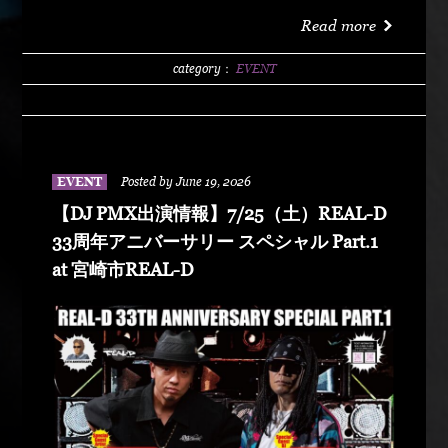
洗サンビーチ海水浴場 特設エリア LIVE :
Read more
DABO、Chozen Lee DJ : DJ PMX、DJ TY-KOH、
DJ CAPITAL-T
category：
EVENT
EVENT
Posted by June 19, 2026
【DJ PMX出演情報】7/25（土）REAL-D
33周年アニバーサリー スペシャル Part.1
at 宮崎市REAL-D