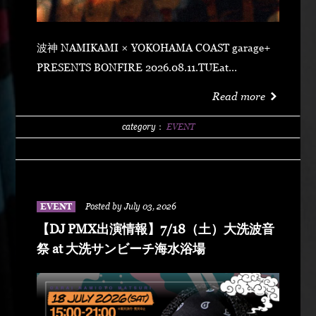
波神 NAMIKAMI × YOKOHAMA COAST garage+
PRESENTS BONFIRE 2026.08.11.TUEat
YOKOHAMA COAST garage+ 〒220-0011 神奈川県
Read more
横浜市西区高島２丁目１４−２ アソビル 2F OPEN
21:00SUPER EARLY ¥2,500ADVANCE
category：
EVENT
¥3,500DOOR ¥4,500 SPECIAL ACT
ARARECHEHON紅桜TAKUMA THE GREATLeon
Fanourakis9forKNGW(T-TANGG, Donatello,
ENEMY)TEITOBIG MOUTHLibeRty DoggsHenny
EVENT
Posted by July 03, 2026
K042+3 POSSE（波風湘南予選王者） DJ DJ
【DJ PMX出演情報】7/18（土）大洗波音
PMXFUMIYA from Jiggy rockNALUYUITOKAEDE
祭 at 大洗サンビーチ海水浴場
MCNONKEY & RE-YA