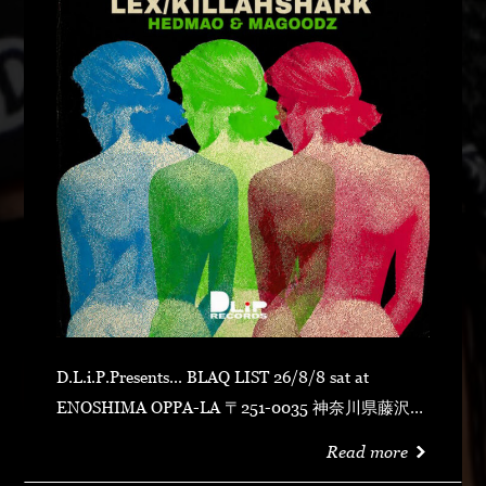
D.L.i.P.Presents... BLAQ LIST 26/8/8 sat at
ENOSHIMA OPPA-LA 〒251-0035 神奈川県藤沢市
片瀬海岸１丁目１２−１７ 江の島ビュータワー ４
Read more
階 OPEN 23:00CLOSE N.O.R.IDOOR