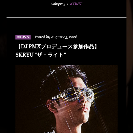
2500/1dLADY'S FREE HOTTS GUEST DJ PMX
category：
EVENT
BLAHRMYDUSTY HUSKYRHYME
BOYAMSPcalimshotFORTUNE DSHU-
ZYASSKOROOOZORADJ BUNTAR-
MANLEXKILLAHSHARKHEDMAO & MAGOODZ
NEWS
Posted by August 05, 2026
【DJ PMXプロデュース参加作品】
SKRYU “ザ・ライト”