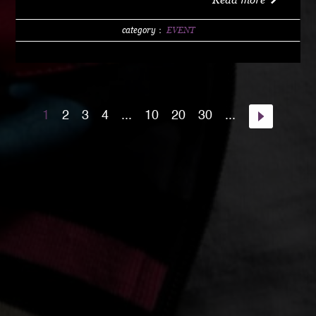
w/1 DRINK (LIMITED 200) DAY 4000 YEN / w/1
DRINK PM10:00 START Special Guest Artist
category：
EVENT
NANJA MAN Special Guest DJ DJ PMX guest :
HOME TOWN MAJOR WEAPON INST891 S.A.K.I.
(XX SYNDICATE) HOME TOWN from Kumamoto
DJ CHAMAN (Real Fridayz) DJ NONCHI
1
2
3
4
...
10
20
30
...
(Groovin' Groooove) DJ AKIHIRO (Real Gate) DJ
MEENA (POSSIBLE) guest dancers : RAIN FALL
Special Unit music from : Night Rider GOD BIRD
GENERAL KONG RISE O MISSION K-TARO
SWEETEA KOUBEE hosted by : HIMUKA SC W /
HIMUKAREA SOUND SYSTEM