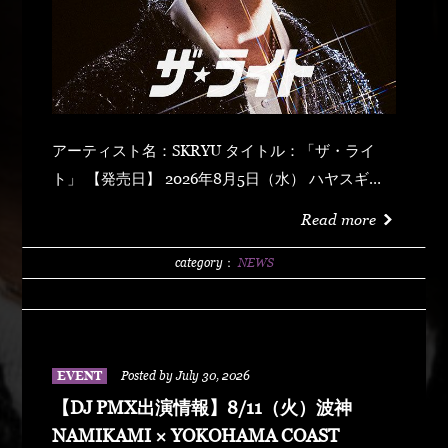
アーティスト名：SKRYU タイトル：「ザ・ライ
ト」 【発売日】 2026年8月5日（水） ハヤスギテ
ミエナイ (feat. サーヤ) キラキラ・ドッパミン・ジ
Read more
ュッジュワー スキット ウォーター・メロン カップ
リング (prod by DJ PMX) マッパ・ノ・オウサマ
category：
NEWS
ウルフ・マン ゼクシィ・ガール イッツ・ア・ニュ
ーデイ (feat. MONKEY MAJIK) グラスヲカカゲテ
イレブン・バック
EVENT
Posted by July 30, 2026
【DJ PMX出演情報】8/11（火）波神
NAMIKAMI × YOKOHAMA COAST