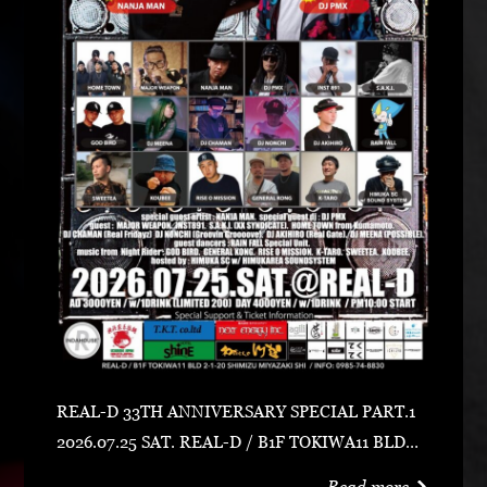
REAL-D 33TH ANNIVERSARY SPECIAL PART.1
2026.07.25 SAT. REAL-D / B1F TOKIWA11 BLD宮
崎市清水2-1-20 0985-74-8830 ADV 3000 YEN /
Read more