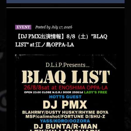
EVENT
Posted by July 17, 2026
【DJ PMX出演情報】8/8（土）”BLAQ
LIST” at 江ノ島OPPA-LA