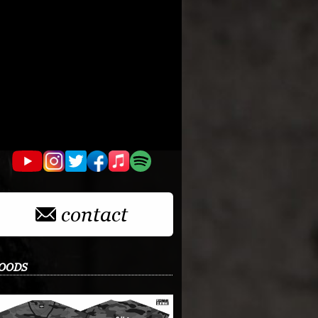
contact
OODS