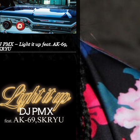
 PMX – Light it up feat. AK-69,
KRYU