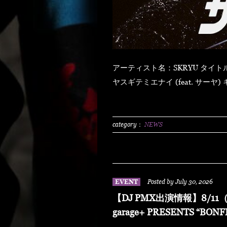
アーティスト名：SKRYU タイトル：「ザ・ライト」 【発売日】 2026年8月5日（水） ハ
ヤスギテミエナイ (feat. サーヤ) キラキラ・ドッパミン・ジュッジュワー スキット ウォ
ーター・メロン カップリング (prod by DJ PMX) マッパ・ノ・オウサマ ウルフ・マン ゼ
クシィ・ガール イッツ・ア・ニューデイ (feat. MONKEY MAJIK) グラスヲカカゲテ イレ
ブン・バック
category：
NEWS
EVENT
Posted by July 30, 2026
【DJ PMX出演情報】8/11（
garage+ PRESENTS “BONF