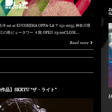
D
G
 ４階 OPEN 23:00CLOSE
MYDUSTY
Read more
shotFORTUNE DSHU-ZYASSKOROOOZORADJ
RKHEDMAO & MAGOODZ
作品】SKRYU “ザ・ライト”
L