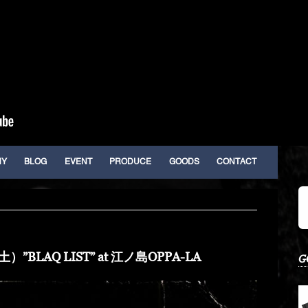
HY
BLOG
EVENT
PRODUCE
GOODS
CONTACT
”BLAQ LIST” at 江ノ島OPPA-LA
G