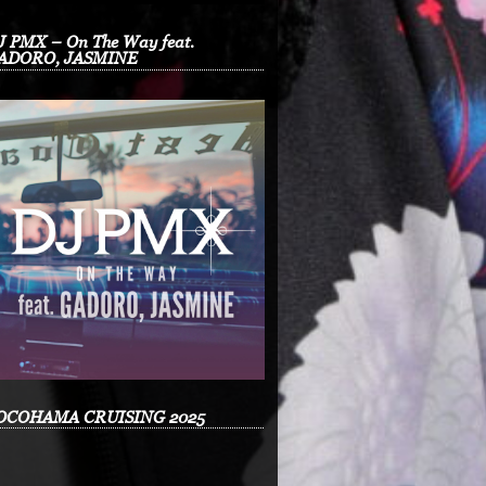
J PMX – On The Way feat.
ADORO, JASMINE
OCOHAMA CRUISING 2025