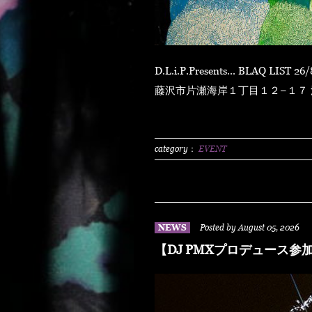
D.L.i.P.Presents... BLAQ LIST 26/8/8 sat at ENOSHIMA OPPA-LA 〒251-0035 神奈川県
藤沢市片瀬海岸１丁目１２−１７ 江の島ビュータワー
N.O.R.IDOOR 2500/1dLADY'S FREE HOTTS GUEST DJ PMX BLAHR
HUSKYRHYME BOYAMSPcalim
BUNTAR-MANLEXKILLAHSHA
category：
EVENT
NEWS
Posted by August 05, 2026
【DJ PMXプロデュース参加