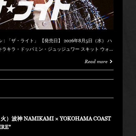
Read more
火）波神 NAMIKAMI × YOKOHAMA COAST
IRE”