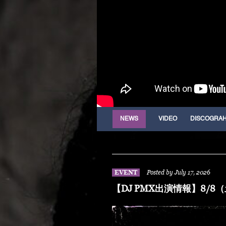
NEWS
VIDEO
DISCOGRA
EVENT
Posted by July 17, 2026
【DJ PMX出演情報】8/8（土）