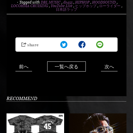
・Tagged with
DBL MUSIC
,
ds455
,
HIPHOP
,
HOODSOUND
,
LOCOHMA CRUISING
,
YouTube Live
,
ヒップホップ
,
ローライダー
,
日本語ラップ
前へ
次へ
一覧へ戻る
RECOMMEND