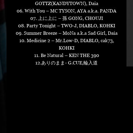
GOTTZ(KANDYTOWN), Daia
06. With You – MC TYSON, AYA a.k.a. PANDA
07. 上に上に – 孫 GONG, CHOUJI
08. Party Tonight – TWO-J, DIABLO, KOHKI
09. Summer Breeze – MoNa a.k.a Sad Girl, Daia
10. Medicine 2 – Mr.Low-D, DIABLO, cak73,
KOHKI
11. Be Natural – KEN THE 390
12.ありのまま- G.CUE,輪入道