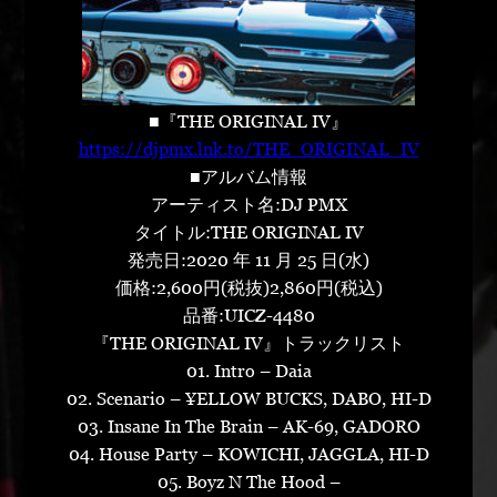
■『THE ORIGINAL IV』
https://djpmx.lnk.to/THE_ORIGINAL_IV
■アルバム情報
アーティスト名:DJ PMX
タイトル:THE ORIGINAL IV
発売日:2020 年 11 月 25 日(水)
価格:2,600円(税抜)2,860円(税込)
品番:UICZ-4480
『THE ORIGINAL IV』トラックリスト
01. Intro – Daia
02. Scenario – ¥ELLOW BUCKS, DABO, HI-D
03. Insane In The Brain – AK-69, GADORO
04. House Party – KOWICHI, JAGGLA, HI-D
05. Boyz N The Hood –