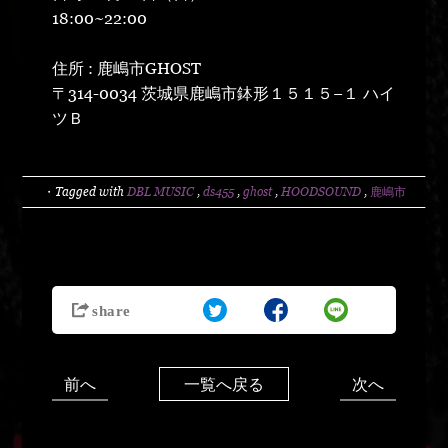
18:00~22:00
住所 : 鹿嶋市GHOST
〒314-0034 茨城県鹿嶋市鉢形１５１５−１ ハイ
ツＢ
・Tagged with
DBL MUSIC
,
ds455
,
ghost
,
HOODSOUND
,
鹿嶋市
前へ
次へ
一覧へ戻る