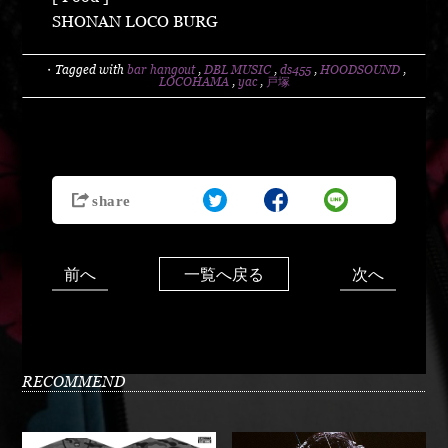
SHONAN LOCO BURG
・Tagged with
bar hangout
,
DBL MUSIC
,
ds455
,
HOODSOUND
,
LOCOHAMA
,
yac
,
戸塚
前へ
次へ
一覧へ戻る
RECOMMEND