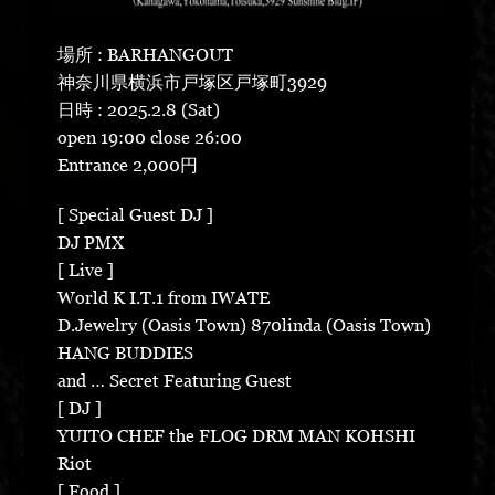
場所 : BARHANGOUT
神奈川県横浜市戸塚区戸塚町3929
日時 : 2025.2.8 (Sat)
open 19:00 close 26:00
Entrance 2,000円
[ Special Guest DJ ]
DJ PMX
[ Live ]
World K I.T.1 from IWATE
D.Jewelry (Oasis Town) 870linda (Oasis Town)
HANG BUDDIES
and … Secret Featuring Guest
[ DJ ]
YUITO CHEF the FLOG DRM MAN KOHSHI
Riot
[ Food ]