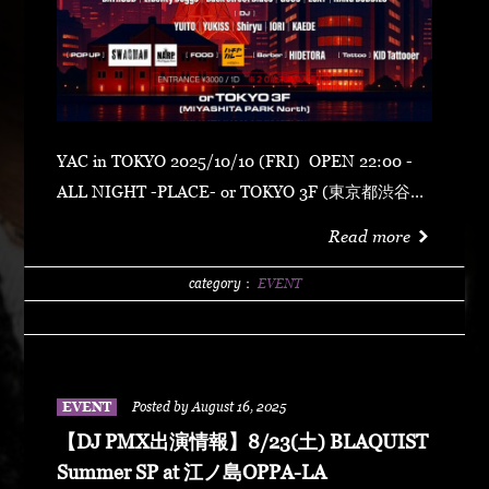
YAC in TOKYO 2025/10/10 (FRI) OPEN 22:00 -
ALL NIGHT -PLACE- or TOKYO 3F (東京都渋谷区
神宮前6-20-10 MIYASHITA PARK North) -
Read more
ENTRANCE- ¥3000 / 1D -SPECIAL LIVE- Carz -
SPECIAL DJ- DJ PMX DJ SN-Z (OZROSAURUS)
category：
EVENT
-GUEST LIVE- TAKER & Luv Smoke -RELEASE
LIVE- World k Quadros -LIVE- BAYHOOD
LibeRty Doggs Back Street Blues GOUU LOXY
HANG BUDDIES -DJ- YUITO YUKISS Shiryu IORI
EVENT
Posted by August 16, 2025
KAEDE -POP UP- SWAG MAN NARP COMM -
【DJ PMX出演情報】8/23(土) BLAQUIST
FOOD- HACHIYA CURRY -Barber- HIDETORA -
Summer SP at 江ノ島OPPA-LA