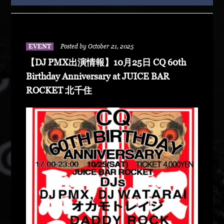
EVENT
Posted by October 21, 2025
【DJ PMX出演情報】10月25日 CQ 60th
Birthday Anniversary at JUICE BAR
ROCKET 北千住