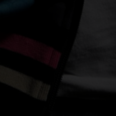
なります！ ▼店舗検索はこちら
https://social.kicks.video/v1/re/kr/79331/store/60?
utm_source=vk&utm_medium=sw&utm_campaign=shar