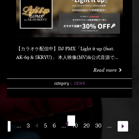
【カラオケ配信中】DJ PMX「Light it up (feat.
AK-69 & SKRYU)」 本人映像(MV)&公式音源での
配信 全国の【カラオケJOYSOUND】で歌える！
Read more
JOYSOUND直営店で使えるクーポンもプレゼント
♫▼クーポンはこちら
category：
NEWS
https://social.kicks.video/v1/re/kr/79331/joysound_coupo
utm_source=vk&utm_medium=sw&utm_campaign=share
【7月17日（木）～カラオケ配信開始】DJ
PMX「Light it up (feat. AK-69 & SKRYU)」 カラオ
...
3
4
5
6
...
10
20
30
...
ケDAMにて配信開始されます！全国の
【LIVEDAM Aiシリーズ】導入店舗で歌えるように