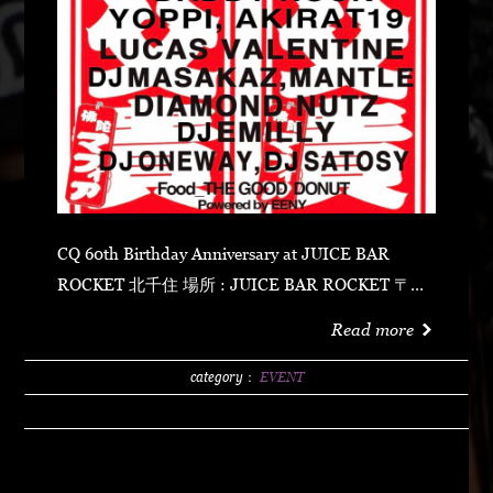
CQ 60th Birthday Anniversary at JUICE BAR
ROCKET 北千住 場所 : JUICE BAR ROCKET 〒
120-0034 東京都足立区千住１丁目１−１０ 03-
Read more
6874-0626 時間 : 17:00~23:00 TICKET :
4,000YEN LIVE : キエるマキュウ RHYMESTER
category：
EVENT
NIPPS BOY-KEN DABO DELI GOCCI KASHI DA
HANDSOME GO MEGA-G サイプレス上野 VIKN
松田琉冬 DJ : DJ PMX DJ WATARAI オカモトレ