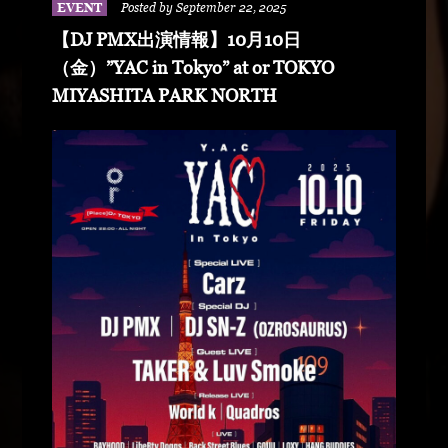
イジ DADDY ROCK YOPPI AKIRAT19 LUCAS
EVENT
Posted by September 22, 2025
VALENTINE DJ MASAKAZ MANTLE DIAMOND
【DJ PMX出演情報】10月10日
NUTZ DJ EMILLY DJ ONEWAY DJ SATOSY
（金）”YAC in Tokyo” at or TOKYO
MIYASHITA PARK NORTH