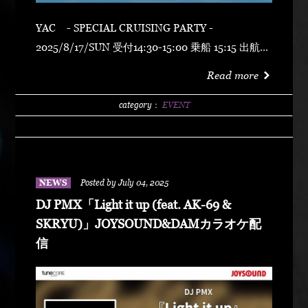
YAC - SPECIAL CRUISING PARTY -
2025/8/17/SUN 受付14:30-15:00 乗船 15:15 出航
15:30 帰港 18:00 at 横浜 象の鼻桟橋出航 - 夏クル
Read more
号 - 【SPECIAL GUEST】 Carz DJ PMX 【DJ】
SELECT YUITO and more... -前売りチケット-
category：
EVENT
¥4500 (別途1D ¥700) --当日チケット-- ¥6000 (別
途1D ¥700) ＊150枚限定 ＊未成年入場可能 ----- 以
下前売りチケットサイト 2025/07/11より販売開始
【ZAIKO】
NEWS
Posted by July 04, 2025
https://natsukuru.zaiko.io/e/20250817sunset
DJ PMX「Light it up (feat. AK-69 &
【Livepocket】
SKRYU)」JOYSOUND&DAMカラオケ配
https://t.livepocket.jp/e/250817_sunset
信