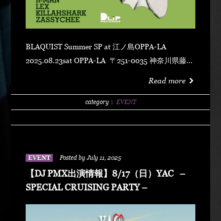
BLAQUIST Summer SP at 江ノ島OPPA-LA
2025.08.23sat OPPA-LA 〒251-0035 神奈川県藤沢
市片瀬海岸１丁目１２−１７ 江の島ビュータワー
Read more
４階 OPEN 23:00 DOOR 2500/1 D LADYs
FREEEE GUEST : DJ PMX HOTTS LIVE :
category：
EVENT
MIKUMARI×ハラクダリ BL LIVE BLAHRMY
DUSTY HUSKY FORTUNE D MSP RHYME BOYA
BL CRATES BUNTA R-MAN LEX KILLAHSHARK
ZASSYCHEE
EVENT
Posted by July 11, 2025
【DJ PMX出演情報】8/17（日）YAC –
SPECIAL CRUISING PARTY –