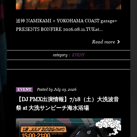
波神 NAMIKAMI × YOKOHAMA COAST garage+
PRESENTS BONFIRE 2026.08.11.TUEat
YOKOHAMA COAST garage+ 〒220-0011 神奈川県
Read more
横浜市西区高島２丁目１４−２ アソビル 2F OPEN
21:00SUPER EARLY ¥2,500ADVANCE
category：
EVENT
¥3,500DOOR ¥4,500 SPECIAL ACT
ARARECHEHON紅桜TAKUMA THE GREATLeon
Fanourakis9forKNGW(T-TANGG, Donatello,
ENEMY)TEITOBIG MOUTHLibeRty DoggsHenny
EVENT
Posted by July 03, 2026
K042+3 POSSE（波風湘南予選王者） DJ DJ
【DJ PMX出演情報】7/18（土）大洗波音
PMXFUMIYA from Jiggy rockNALUYUITOKAEDE
祭 at 大洗サンビーチ海水浴場
MCNONKEY & RE-YA