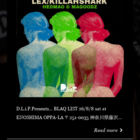
D.L.i.P.Presents... BLAQ LIST 26/8/8 sat at
ENOSHIMA OPPA-LA 〒251-0035 神奈川県藤沢市
片瀬海岸１丁目１２−１７ 江の島ビュータワー ４
Read more
階 OPEN 23:00CLOSE N.O.R.IDOOR