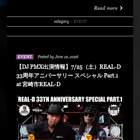
洗サンビーチ海水浴場 特設エリア LIVE :
Read more
DABO、Chozen Lee DJ : DJ PMX、DJ TY-KOH、
DJ CAPITAL-T
category：
EVENT
EVENT
Posted by June 19, 2026
【DJ PMX出演情報】7/25（土）REAL-D
33周年アニバーサリー スペシャル Part.1
at 宮崎市REAL-D