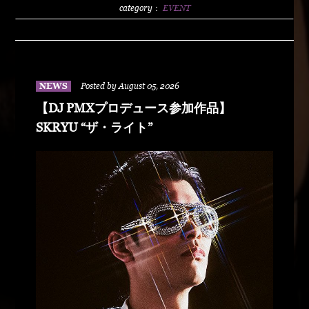
2500/1dLADY'S FREE HOTTS GUEST DJ PMX
category：
EVENT
BLAHRMYDUSTY HUSKYRHYME
BOYAMSPcalimshotFORTUNE DSHU-
ZYASSKOROOOZORADJ BUNTAR-
MANLEXKILLAHSHARKHEDMAO & MAGOODZ
NEWS
Posted by August 05, 2026
【DJ PMXプロデュース参加作品】
SKRYU “ザ・ライト”