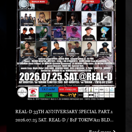
REAL-D 33TH ANNIVERSARY SPECIAL PART.1
2026.07.25 SAT. REAL-D / B1F TOKIWA11 BLD宮
崎市清水2-1-20 0985-74-8830 ADV 3000 YEN /
Read more