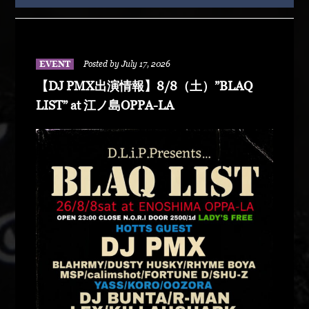
EVENT
Posted by July 17, 2026
【DJ PMX出演情報】8/8（土）”BLAQ
LIST” at 江ノ島OPPA-LA