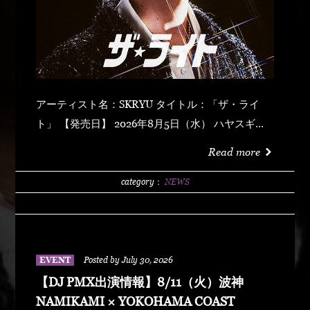
アーティスト名：SKRYU タイトル：「ザ・ライ
ト」 【発売日】 2026年8月5日（水） ハヤスギテ
ミエナイ (feat. サーヤ) キラキラ・ドッパミン・ジ
Read more
ュッジュワー スキット ウォーター・メロン カップ
リング (prod by DJ PMX) マッパ・ノ・オウサマ
category：
NEWS
ウルフ・マン ゼクシィ・ガール イッツ・ア・ニュ
ーデイ (feat. MONKEY MAJIK) グラスヲカカゲテ
イレブン・バック
EVENT
Posted by July 30, 2026
【DJ PMX出演情報】8/11（火）波神
NAMIKAMI × YOKOHAMA COAST