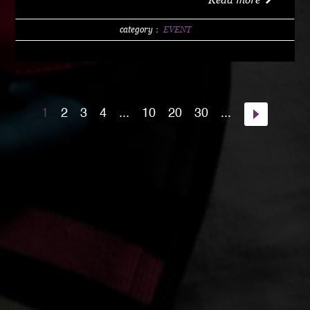
w/1 DRINK (LIMITED 200) DAY 4000 YEN / w/1
DRINK PM10:00 START Special Guest Artist
category：
EVENT
NANJA MAN Special Guest DJ DJ PMX guest :
HOME TOWN MAJOR WEAPON INST891 S.A.K.I.
(XX SYNDICATE) HOME TOWN from Kumamoto
DJ CHAMAN (Real Fridayz) DJ NONCHI
1
2
3
4
...
10
20
30
...
(Groovin' Groooove) DJ AKIHIRO (Real Gate) DJ
MEENA (POSSIBLE) guest dancers : RAIN FALL
Special Unit music from : Night Rider GOD BIRD
GENERAL KONG RISE O MISSION K-TARO
SWEETEA KOUBEE hosted by : HIMUKA SC W /
HIMUKAREA SOUND SYSTEM