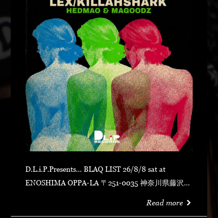
D.L.i.P.Presents... BLAQ LIST 26/8/8 sat at
ENOSHIMA OPPA-LA 〒251-0035 神奈川県藤沢市
片瀬海岸１丁目１２−１７ 江の島ビュータワー ４
Read more
階 OPEN 23:00CLOSE N.O.R.IDOOR