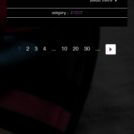
w/1 DRINK (LIMITED 200) DAY 4000 YEN / w/1
DRINK PM10:00 START Special Guest Artist
category：
EVENT
NANJA MAN Special Guest DJ DJ PMX guest :
HOME TOWN MAJOR WEAPON INST891 S.A.K.I.
(XX SYNDICATE) HOME TOWN from Kumamoto
DJ CHAMAN (Real Fridayz) DJ NONCHI
1
2
3
4
...
10
20
30
...
(Groovin' Groooove) DJ AKIHIRO (Real Gate) DJ
MEENA (POSSIBLE) guest dancers : RAIN FALL
Special Unit music from : Night Rider GOD BIRD
GENERAL KONG RISE O MISSION K-TARO
SWEETEA KOUBEE hosted by : HIMUKA SC W /
HIMUKAREA SOUND SYSTEM