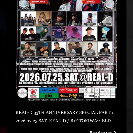
REAL-D 33TH ANNIVERSARY SPECIAL PART.1
2026.07.25 SAT. REAL-D / B1F TOKIWA11 BLD宮
崎市清水2-1-20 0985-74-8830 ADV 3000 YEN /
Read more