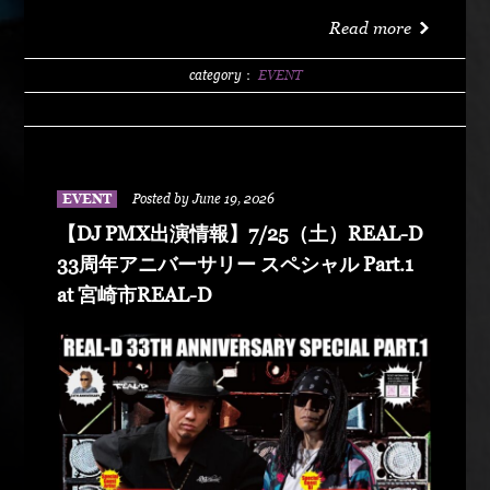
洗サンビーチ海水浴場 特設エリア LIVE :
Read more
DABO、Chozen Lee DJ : DJ PMX、DJ TY-KOH、
DJ CAPITAL-T
category：
EVENT
EVENT
Posted by June 19, 2026
【DJ PMX出演情報】7/25（土）REAL-D
33周年アニバーサリー スペシャル Part.1
at 宮崎市REAL-D