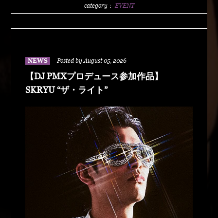
2500/1dLADY'S FREE HOTTS GUEST DJ PMX
category：
EVENT
BLAHRMYDUSTY HUSKYRHYME
BOYAMSPcalimshotFORTUNE DSHU-
ZYASSKOROOOZORADJ BUNTAR-
MANLEXKILLAHSHARKHEDMAO & MAGOODZ
NEWS
Posted by August 05, 2026
【DJ PMXプロデュース参加作品】
SKRYU “ザ・ライト”