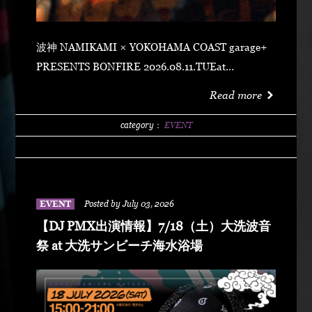
波神 NAMIKAMI × YOKOHAMA COAST garage+
PRESENTS BONFIRE 2026.08.11.TUEat
YOKOHAMA COAST garage+ 〒220-0011 神奈川県
Read more
横浜市西区高島２丁目１４−２ アソビル 2F OPEN
21:00SUPER EARLY ¥2,500ADVANCE
category：
EVENT
¥3,500DOOR ¥4,500 SPECIAL ACT
ARARECHEHON紅桜TAKUMA THE GREATLeon
Fanourakis9forKNGW(T-TANGG, Donatello,
ENEMY)TEITOBIG MOUTHLibeRty DoggsHenny
EVENT
Posted by July 03, 2026
K042+3 POSSE（波風湘南予選王者） DJ DJ
【DJ PMX出演情報】7/18（土）大洗波音
PMXFUMIYA from Jiggy rockNALUYUITOKAEDE
祭 at 大洗サンビーチ海水浴場
MCNONKEY & RE-YA