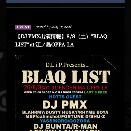
EVENT
Posted by July 17, 2026
【DJ PMX出演情報】8/8（土）”BLAQ
LIST” at 江ノ島OPPA-LA