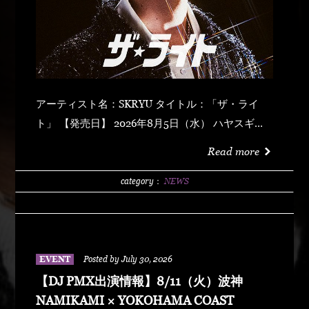
アーティスト名：SKRYU タイトル：「ザ・ライ
ト」 【発売日】 2026年8月5日（水） ハヤスギテ
ミエナイ (feat. サーヤ) キラキラ・ドッパミン・ジ
Read more
ュッジュワー スキット ウォーター・メロン カップ
リング (prod by DJ PMX) マッパ・ノ・オウサマ
category：
NEWS
ウルフ・マン ゼクシィ・ガール イッツ・ア・ニュ
ーデイ (feat. MONKEY MAJIK) グラスヲカカゲテ
イレブン・バック
EVENT
Posted by July 30, 2026
【DJ PMX出演情報】8/11（火）波神
NAMIKAMI × YOKOHAMA COAST