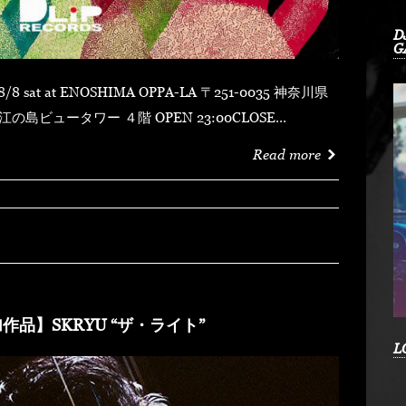
D
G
 ４階 OPEN 23:00CLOSE
MYDUSTY
Read more
shotFORTUNE DSHU-ZYASSKOROOOZORADJ
RKHEDMAO & MAGOODZ
作品】SKRYU “ザ・ライト”
L