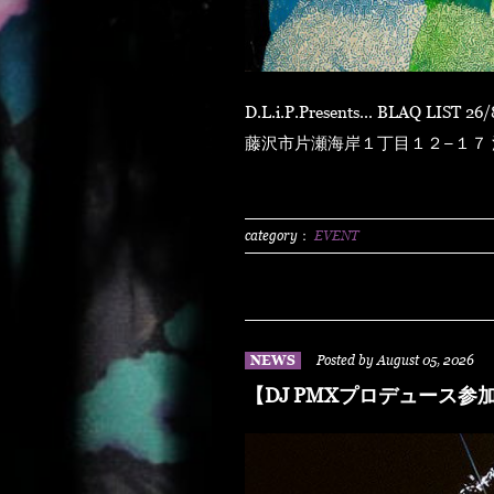
D.L.i.P.Presents... BLAQ LIST 26/8/8 sat at ENOSHIMA OPPA-LA 〒251-0035 神奈川県
藤沢市片瀬海岸１丁目１２−１７ 江の島ビュータワー
N.O.R.IDOOR 2500/1dLADY'S FREE HOTTS GUEST DJ PMX BLAHR
HUSKYRHYME BOYAMSPcalim
BUNTAR-MANLEXKILLAHSHA
category：
EVENT
NEWS
Posted by August 05, 2026
【DJ PMXプロデュース参加