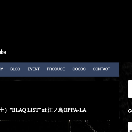
HY
BLOG
EVENT
PRODUCE
GOODS
CONTACT
”BLAQ LIST” at 江ノ島OPPA-LA
G