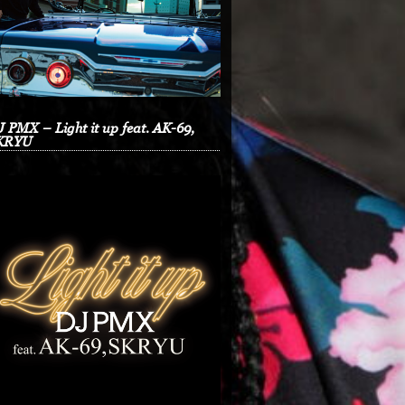
 PMX – Light it up feat. AK-69,
KRYU