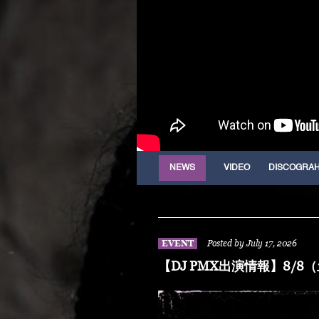
NEWS
VIDEO
DISCOGRA
EVENT
Posted by July 17, 2026
【DJ PMX出演情報】8/8（土）