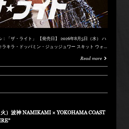
Read more
火）波神 NAMIKAMI × YOKOHAMA COAST
IRE”