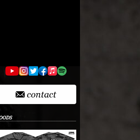
contact
OODS