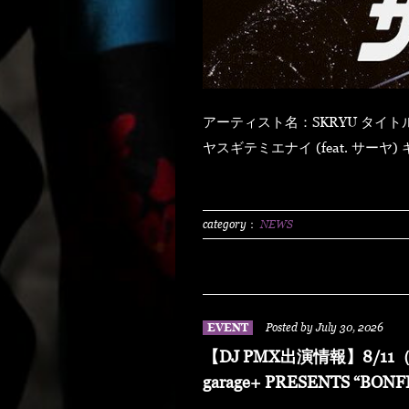
アーティスト名：SKRYU タイトル：「ザ・ライト」 【発売日】 2026年8月5日（水） ハ
ヤスギテミエナイ (feat. サーヤ) キラキラ・ドッパミン・ジュッジュワー スキット ウォ
ーター・メロン カップリング (prod by DJ PMX) マッパ・ノ・オウサマ ウルフ・マン ゼ
クシィ・ガール イッツ・ア・ニューデイ (feat. MONKEY MAJIK) グラスヲカカゲテ イレ
ブン・バック
category：
NEWS
EVENT
Posted by July 30, 2026
【DJ PMX出演情報】8/11（
garage+ PRESENTS “BONF