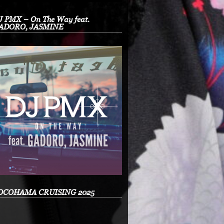
J PMX – On The Way feat.
ADORO, JASMINE
OCOHAMA CRUISING 2025