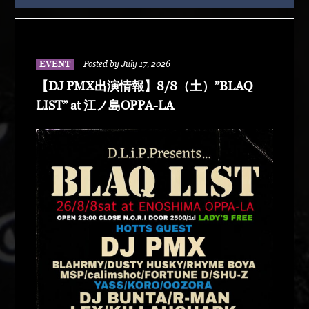
EVENT
Posted by July 17, 2026
【DJ PMX出演情報】8/8（土）”BLAQ
LIST” at 江ノ島OPPA-LA