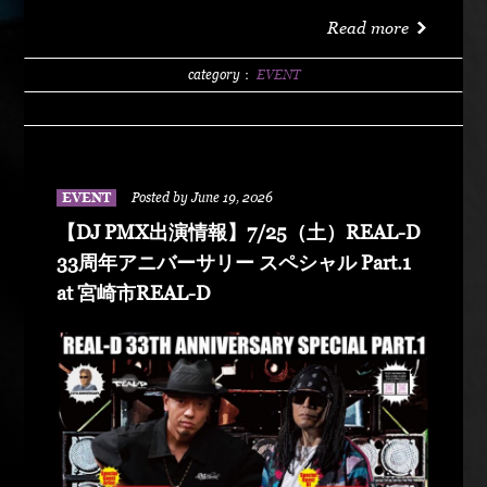
洗サンビーチ海水浴場 特設エリア LIVE :
Read more
DABO、Chozen Lee DJ : DJ PMX、DJ TY-KOH、
DJ CAPITAL-T
category：
EVENT
EVENT
Posted by June 19, 2026
【DJ PMX出演情報】7/25（土）REAL-D
33周年アニバーサリー スペシャル Part.1
at 宮崎市REAL-D