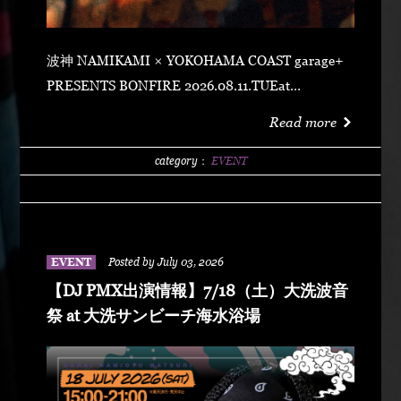
波神 NAMIKAMI × YOKOHAMA COAST garage+
PRESENTS BONFIRE 2026.08.11.TUEat
YOKOHAMA COAST garage+ 〒220-0011 神奈川県
Read more
横浜市西区高島２丁目１４−２ アソビル 2F OPEN
21:00SUPER EARLY ¥2,500ADVANCE
category：
EVENT
¥3,500DOOR ¥4,500 SPECIAL ACT
ARARECHEHON紅桜TAKUMA THE GREATLeon
Fanourakis9forKNGW(T-TANGG, Donatello,
ENEMY)TEITOBIG MOUTHLibeRty DoggsHenny
EVENT
Posted by July 03, 2026
K042+3 POSSE（波風湘南予選王者） DJ DJ
【DJ PMX出演情報】7/18（土）大洗波音
PMXFUMIYA from Jiggy rockNALUYUITOKAEDE
祭 at 大洗サンビーチ海水浴場
MCNONKEY & RE-YA