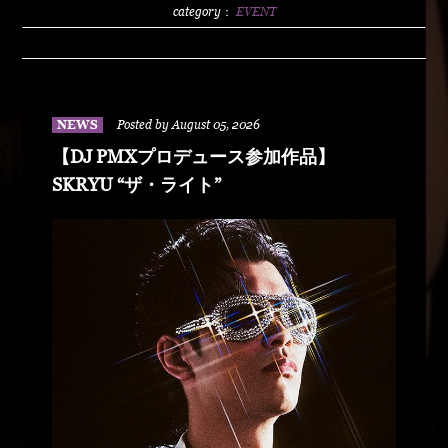
2500/1dLADY'S FREE HOTTS GUEST DJ PMX
category：
EVENT
BLAHRMYDUSTY HUSKYRHYME
BOYAMSPcalimshotFORTUNE DSHU-
ZYASSKOROOOZORADJ BUNTAR-
MANLEXKILLAHSHARKHEDMAO & MAGOODZ
NEWS
Posted by August 05, 2026
【DJ PMXプロデュース参加作品】
SKRYU “ザ・ライト”