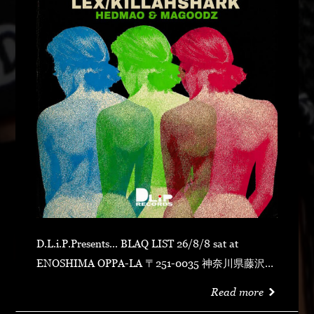
D.L.i.P.Presents... BLAQ LIST 26/8/8 sat at
ENOSHIMA OPPA-LA 〒251-0035 神奈川県藤沢市
片瀬海岸１丁目１２−１７ 江の島ビュータワー ４
Read more
階 OPEN 23:00CLOSE N.O.R.IDOOR