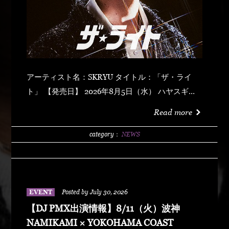
アーティスト名：SKRYU タイトル：「ザ・ライ
ト」 【発売日】 2026年8月5日（水） ハヤスギテ
ミエナイ (feat. サーヤ) キラキラ・ドッパミン・ジ
Read more
ュッジュワー スキット ウォーター・メロン カップ
リング (prod by DJ PMX) マッパ・ノ・オウサマ
category：
NEWS
ウルフ・マン ゼクシィ・ガール イッツ・ア・ニュ
ーデイ (feat. MONKEY MAJIK) グラスヲカカゲテ
イレブン・バック
EVENT
Posted by July 30, 2026
【DJ PMX出演情報】8/11（火）波神
NAMIKAMI × YOKOHAMA COAST