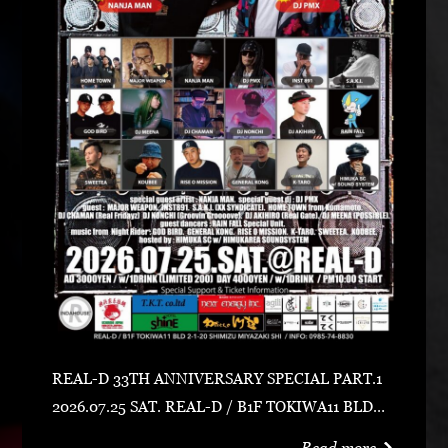
REAL-D 33TH ANNIVERSARY SPECIAL PART.1
2026.07.25 SAT. REAL-D / B1F TOKIWA11 BLD宮
崎市清水2-1-20 0985-74-8830 ADV 3000 YEN /
Read more