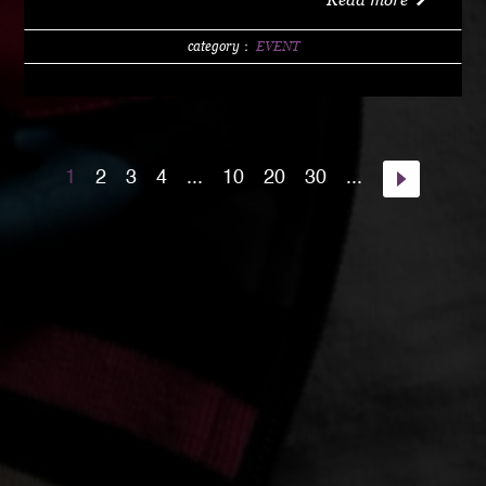
w/1 DRINK (LIMITED 200) DAY 4000 YEN / w/1
DRINK PM10:00 START Special Guest Artist
category：
EVENT
NANJA MAN Special Guest DJ DJ PMX guest :
HOME TOWN MAJOR WEAPON INST891 S.A.K.I.
(XX SYNDICATE) HOME TOWN from Kumamoto
DJ CHAMAN (Real Fridayz) DJ NONCHI
1
2
3
4
...
10
20
30
...
(Groovin' Groooove) DJ AKIHIRO (Real Gate) DJ
MEENA (POSSIBLE) guest dancers : RAIN FALL
Special Unit music from : Night Rider GOD BIRD
GENERAL KONG RISE O MISSION K-TARO
SWEETEA KOUBEE hosted by : HIMUKA SC W /
HIMUKAREA SOUND SYSTEM