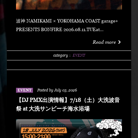
波神 NAMIKAMI × YOKOHAMA COAST garage+
PRESENTS BONFIRE 2026.08.11.TUEat
YOKOHAMA COAST garage+ 〒220-0011 神奈川県
Read more
横浜市西区高島２丁目１４−２ アソビル 2F OPEN
21:00SUPER EARLY ¥2,500ADVANCE
category：
EVENT
¥3,500DOOR ¥4,500 SPECIAL ACT
ARARECHEHON紅桜TAKUMA THE GREATLeon
Fanourakis9forKNGW(T-TANGG, Donatello,
ENEMY)TEITOBIG MOUTHLibeRty DoggsHenny
EVENT
Posted by July 03, 2026
K042+3 POSSE（波風湘南予選王者） DJ DJ
【DJ PMX出演情報】7/18（土）大洗波音
PMXFUMIYA from Jiggy rockNALUYUITOKAEDE
祭 at 大洗サンビーチ海水浴場
MCNONKEY & RE-YA