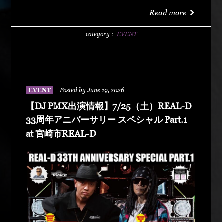
洗サンビーチ海水浴場 特設エリア LIVE :
Read more
DABO、Chozen Lee DJ : DJ PMX、DJ TY-KOH、
DJ CAPITAL-T
category：
EVENT
EVENT
Posted by June 19, 2026
【DJ PMX出演情報】7/25（土）REAL-D
33周年アニバーサリー スペシャル Part.1
at 宮崎市REAL-D