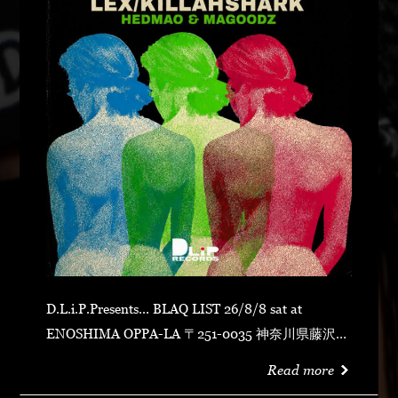
D.L.i.P.Presents... BLAQ LIST 26/8/8 sat at
ENOSHIMA OPPA-LA 〒251-0035 神奈川県藤沢市
片瀬海岸１丁目１２−１７ 江の島ビュータワー ４
Read more
階 OPEN 23:00CLOSE N.O.R.IDOOR