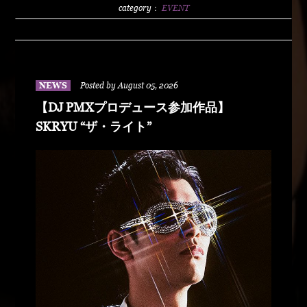
2500/1dLADY'S FREE HOTTS GUEST DJ PMX
category：
EVENT
BLAHRMYDUSTY HUSKYRHYME
BOYAMSPcalimshotFORTUNE DSHU-
ZYASSKOROOOZORADJ BUNTAR-
MANLEXKILLAHSHARKHEDMAO & MAGOODZ
NEWS
Posted by August 05, 2026
【DJ PMXプロデュース参加作品】
SKRYU “ザ・ライト”