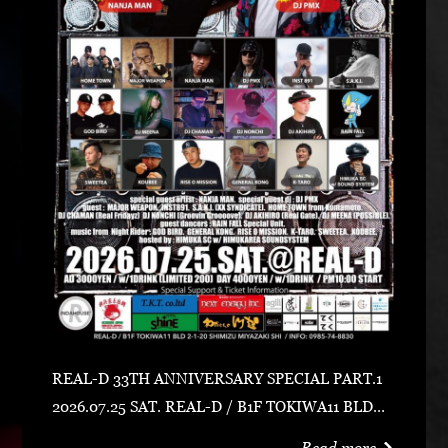
REAL-D 33TH ANNIVERSARY SPECIAL PART.1
2026.07.25 SAT. REAL-D / B1F TOKIWA11 BLD宮
崎市清水2-1-20 0985-74-8830 ADV 3000 YEN /
Read more