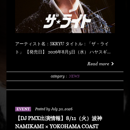
アーティスト名：SKRYU タイトル：「ザ・ライ
ト」 【発売日】 2026年8月5日（水） ハヤスギテ
ミエナイ (feat. サーヤ) キラキラ・ドッパミン・ジ
Read more
ュッジュワー スキット ウォーター・メロン カップ
リング (prod by DJ PMX) マッパ・ノ・オウサマ
category：
NEWS
ウルフ・マン ゼクシィ・ガール イッツ・ア・ニュ
ーデイ (feat. MONKEY MAJIK) グラスヲカカゲテ
イレブン・バック
EVENT
Posted by July 30, 2026
【DJ PMX出演情報】8/11（火）波神
NAMIKAMI × YOKOHAMA COAST