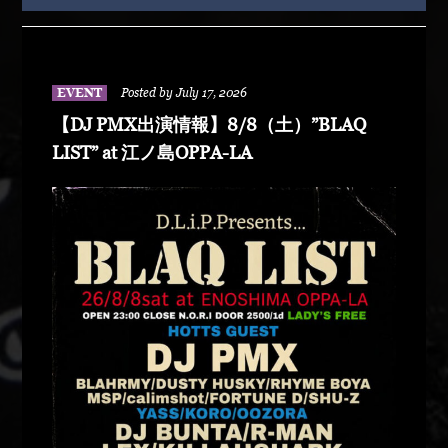
EVENT
Posted by July 17, 2026
【DJ PMX出演情報】8/8（土）”BLAQ
LIST” at 江ノ島OPPA-LA