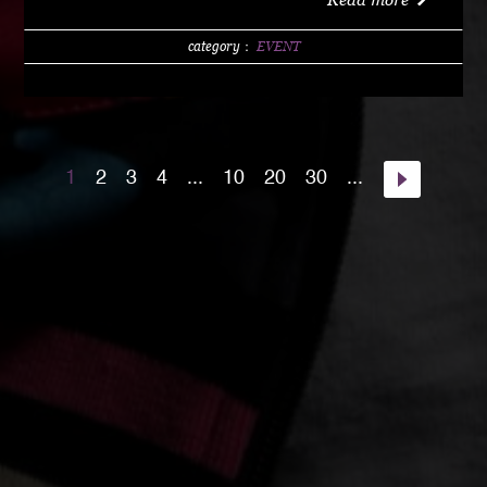
w/1 DRINK (LIMITED 200) DAY 4000 YEN / w/1
DRINK PM10:00 START Special Guest Artist
category：
EVENT
NANJA MAN Special Guest DJ DJ PMX guest :
HOME TOWN MAJOR WEAPON INST891 S.A.K.I.
(XX SYNDICATE) HOME TOWN from Kumamoto
DJ CHAMAN (Real Fridayz) DJ NONCHI
1
2
3
4
...
10
20
30
...
(Groovin' Groooove) DJ AKIHIRO (Real Gate) DJ
MEENA (POSSIBLE) guest dancers : RAIN FALL
Special Unit music from : Night Rider GOD BIRD
GENERAL KONG RISE O MISSION K-TARO
SWEETEA KOUBEE hosted by : HIMUKA SC W /
HIMUKAREA SOUND SYSTEM