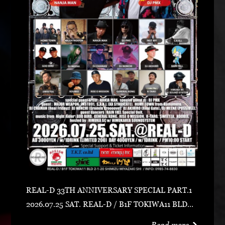
REAL-D 33TH ANNIVERSARY SPECIAL PART.1
2026.07.25 SAT. REAL-D / B1F TOKIWA11 BLD宮
崎市清水2-1-20 0985-74-8830 ADV 3000 YEN /
Read more