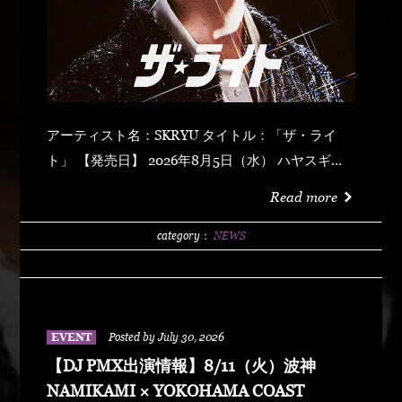
アーティスト名：SKRYU タイトル：「ザ・ライ
ト」 【発売日】 2026年8月5日（水） ハヤスギテ
ミエナイ (feat. サーヤ) キラキラ・ドッパミン・ジ
Read more
ュッジュワー スキット ウォーター・メロン カップ
リング (prod by DJ PMX) マッパ・ノ・オウサマ
category：
NEWS
ウルフ・マン ゼクシィ・ガール イッツ・ア・ニュ
ーデイ (feat. MONKEY MAJIK) グラスヲカカゲテ
イレブン・バック
EVENT
Posted by July 30, 2026
【DJ PMX出演情報】8/11（火）波神
NAMIKAMI × YOKOHAMA COAST