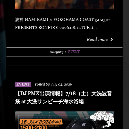
波神 NAMIKAMI × YOKOHAMA COAST garage+
PRESENTS BONFIRE 2026.08.11.TUEat
YOKOHAMA COAST garage+ 〒220-0011 神奈川県
Read more
横浜市西区高島２丁目１４−２ アソビル 2F OPEN
21:00SUPER EARLY ¥2,500ADVANCE
category：
EVENT
¥3,500DOOR ¥4,500 SPECIAL ACT
ARARECHEHON紅桜TAKUMA THE GREATLeon
Fanourakis9forKNGW(T-TANGG, Donatello,
ENEMY)TEITOBIG MOUTHLibeRty DoggsHenny
EVENT
Posted by July 03, 2026
K042+3 POSSE（波風湘南予選王者） DJ DJ
【DJ PMX出演情報】7/18（土）大洗波音
PMXFUMIYA from Jiggy rockNALUYUITOKAEDE
祭 at 大洗サンビーチ海水浴場
MCNONKEY & RE-YA