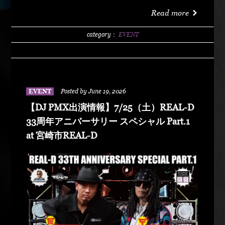
洗サンビーチ海水浴場 特設エリア LIVE :
Read more
DABO、Chozen Lee DJ : DJ PMX、DJ TY-KOH、
DJ CAPITAL-T
category：
EVENT
EVENT
Posted by June 19, 2026
【DJ PMX出演情報】7/25（土）REAL-D
33周年アニバーサリー スペシャル Part.1
at 宮崎市REAL-D