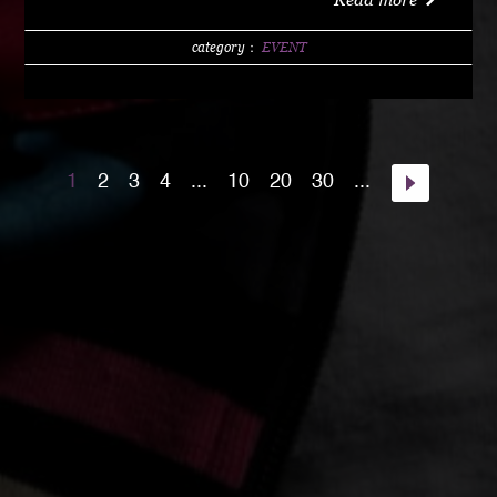
w/1 DRINK (LIMITED 200) DAY 4000 YEN / w/1
DRINK PM10:00 START Special Guest Artist
category：
EVENT
NANJA MAN Special Guest DJ DJ PMX guest :
HOME TOWN MAJOR WEAPON INST891 S.A.K.I.
(XX SYNDICATE) HOME TOWN from Kumamoto
DJ CHAMAN (Real Fridayz) DJ NONCHI
1
2
3
4
...
10
20
30
...
(Groovin' Groooove) DJ AKIHIRO (Real Gate) DJ
MEENA (POSSIBLE) guest dancers : RAIN FALL
Special Unit music from : Night Rider GOD BIRD
GENERAL KONG RISE O MISSION K-TARO
SWEETEA KOUBEE hosted by : HIMUKA SC W /
HIMUKAREA SOUND SYSTEM