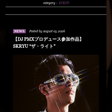
2500/1dLADY'S FREE HOTTS GUEST DJ PMX
category：
EVENT
BLAHRMYDUSTY HUSKYRHYME
BOYAMSPcalimshotFORTUNE DSHU-
ZYASSKOROOOZORADJ BUNTAR-
MANLEXKILLAHSHARKHEDMAO & MAGOODZ
NEWS
Posted by August 05, 2026
【DJ PMXプロデュース参加作品】
SKRYU “ザ・ライト”