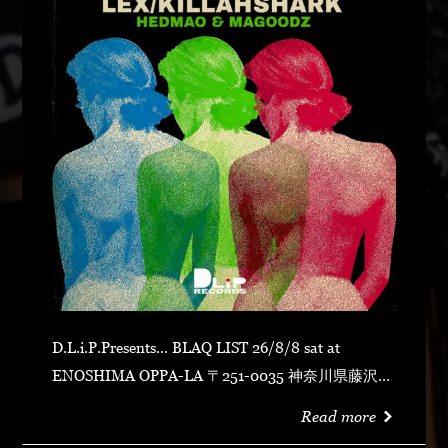
D.L.i.P.Presents... BLAQ LIST 26/8/8 sat at
ENOSHIMA OPPA-LA 〒251-0035 神奈川県藤沢市
片瀬海岸１丁目１２−１７ 江の島ビュータワー ４
Read more
階 OPEN 23:00CLOSE N.O.R.IDOOR