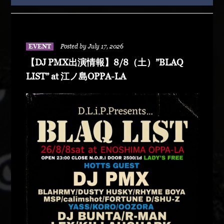
EVENT
Posted by July 17, 2026
【DJ PMX出演情報】8/8（土）”BLAQ
LIST” at 江ノ島OPPA-LA