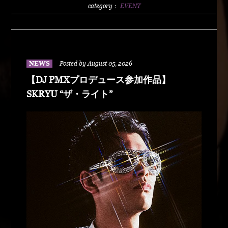
2500/1dLADY'S FREE HOTTS GUEST DJ PMX
category：
EVENT
BLAHRMYDUSTY HUSKYRHYME
BOYAMSPcalimshotFORTUNE DSHU-
ZYASSKOROOOZORADJ BUNTAR-
MANLEXKILLAHSHARKHEDMAO & MAGOODZ
NEWS
Posted by August 05, 2026
【DJ PMXプロデュース参加作品】
SKRYU “ザ・ライト”