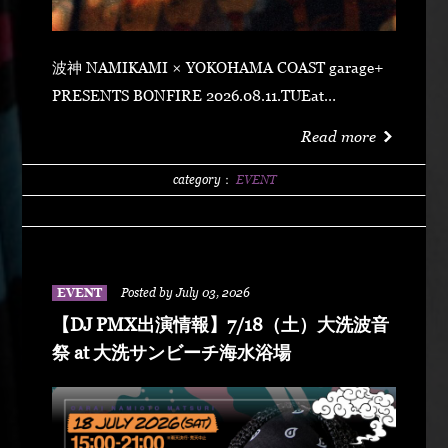
波神 NAMIKAMI × YOKOHAMA COAST garage+
PRESENTS BONFIRE 2026.08.11.TUEat
YOKOHAMA COAST garage+ 〒220-0011 神奈川県
Read more
横浜市西区高島２丁目１４−２ アソビル 2F OPEN
21:00SUPER EARLY ¥2,500ADVANCE
category：
EVENT
¥3,500DOOR ¥4,500 SPECIAL ACT
ARARECHEHON紅桜TAKUMA THE GREATLeon
Fanourakis9forKNGW(T-TANGG, Donatello,
ENEMY)TEITOBIG MOUTHLibeRty DoggsHenny
EVENT
Posted by July 03, 2026
K042+3 POSSE（波風湘南予選王者） DJ DJ
【DJ PMX出演情報】7/18（土）大洗波音
PMXFUMIYA from Jiggy rockNALUYUITOKAEDE
祭 at 大洗サンビーチ海水浴場
MCNONKEY & RE-YA