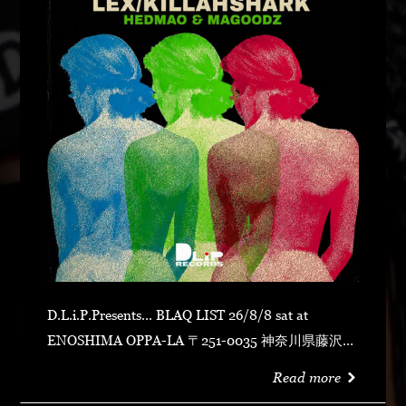
D.L.i.P.Presents... BLAQ LIST 26/8/8 sat at
ENOSHIMA OPPA-LA 〒251-0035 神奈川県藤沢市
片瀬海岸１丁目１２−１７ 江の島ビュータワー ４
Read more
階 OPEN 23:00CLOSE N.O.R.IDOOR