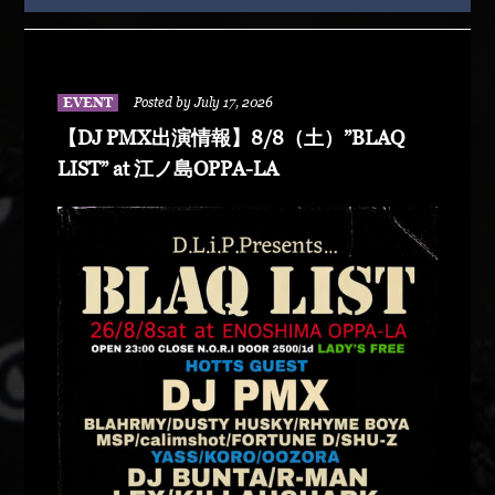
EVENT
Posted by July 17, 2026
【DJ PMX出演情報】8/8（土）”BLAQ
LIST” at 江ノ島OPPA-LA