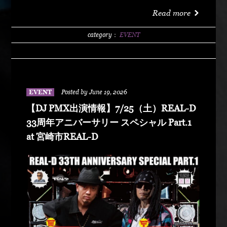
洗サンビーチ海水浴場 特設エリア LIVE :
Read more
DABO、Chozen Lee DJ : DJ PMX、DJ TY-KOH、
DJ CAPITAL-T
category：
EVENT
EVENT
Posted by June 19, 2026
【DJ PMX出演情報】7/25（土）REAL-D
33周年アニバーサリー スペシャル Part.1
at 宮崎市REAL-D