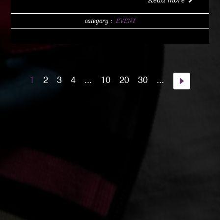
w/1 DRINK (LIMITED 200) DAY 4000 YEN / w/1
DRINK PM10:00 START Special Guest Artist
category：
EVENT
NANJA MAN Special Guest DJ DJ PMX guest :
HOME TOWN MAJOR WEAPON INST891 S.A.K.I.
(XX SYNDICATE) HOME TOWN from Kumamoto
DJ CHAMAN (Real Fridayz) DJ NONCHI
1
2
3
4
...
10
20
30
...
(Groovin' Groooove) DJ AKIHIRO (Real Gate) DJ
MEENA (POSSIBLE) guest dancers : RAIN FALL
Special Unit music from : Night Rider GOD BIRD
GENERAL KONG RISE O MISSION K-TARO
SWEETEA KOUBEE hosted by : HIMUKA SC W /
HIMUKAREA SOUND SYSTEM