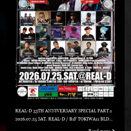
REAL-D 33TH ANNIVERSARY SPECIAL PART.1
2026.07.25 SAT. REAL-D / B1F TOKIWA11 BLD宮
崎市清水2-1-20 0985-74-8830 ADV 3000 YEN /
Read more