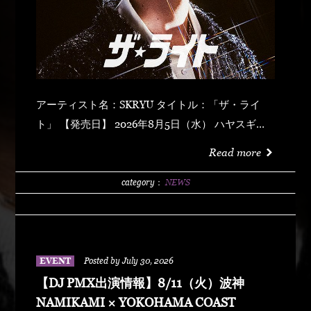
アーティスト名：SKRYU タイトル：「ザ・ライ
ト」 【発売日】 2026年8月5日（水） ハヤスギテ
ミエナイ (feat. サーヤ) キラキラ・ドッパミン・ジ
Read more
ュッジュワー スキット ウォーター・メロン カップ
リング (prod by DJ PMX) マッパ・ノ・オウサマ
category：
NEWS
ウルフ・マン ゼクシィ・ガール イッツ・ア・ニュ
ーデイ (feat. MONKEY MAJIK) グラスヲカカゲテ
イレブン・バック
EVENT
Posted by July 30, 2026
【DJ PMX出演情報】8/11（火）波神
NAMIKAMI × YOKOHAMA COAST