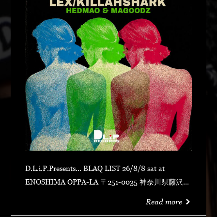
D.L.i.P.Presents... BLAQ LIST 26/8/8 sat at
ENOSHIMA OPPA-LA 〒251-0035 神奈川県藤沢市
片瀬海岸１丁目１２−１７ 江の島ビュータワー ４
Read more
階 OPEN 23:00CLOSE N.O.R.IDOOR