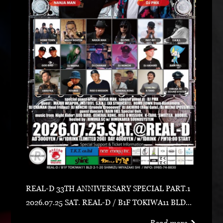
REAL-D 33TH ANNIVERSARY SPECIAL PART.1
2026.07.25 SAT. REAL-D / B1F TOKIWA11 BLD宮
崎市清水2-1-20 0985-74-8830 ADV 3000 YEN /
Read more