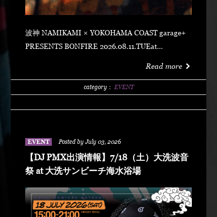
波神 NAMIKAMI × YOKOHAMA COAST garage+
PRESENTS BONFIRE 2026.08.11.TUEat
YOKOHAMA COAST garage+ 〒220-0011 神奈川県
Read more
横浜市西区高島２丁目１４−２ アソビル 2F OPEN
21:00SUPER EARLY ¥2,500ADVANCE
category：
EVENT
¥3,500DOOR ¥4,500 SPECIAL ACT
ARARECHEHON紅桜TAKUMA THE GREATLeon
Fanourakis9forKNGW(T-TANGG, Donatello,
ENEMY)TEITOBIG MOUTHLibeRty DoggsHenny
EVENT
Posted by July 03, 2026
K042+3 POSSE（波風湘南予選王者） DJ DJ
【DJ PMX出演情報】7/18（土）大洗波音
PMXFUMIYA from Jiggy rockNALUYUITOKAEDE
祭 at 大洗サンビーチ海水浴場
MCNONKEY & RE-YA