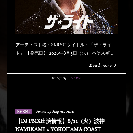
アーティスト名：SKRYU タイトル：「ザ・ライ
ト」 【発売日】 2026年8月5日（水） ハヤスギテ
ミエナイ (feat. サーヤ) キラキラ・ドッパミン・ジ
Read more
ュッジュワー スキット ウォーター・メロン カップ
リング (prod by DJ PMX) マッパ・ノ・オウサマ
category：
NEWS
ウルフ・マン ゼクシィ・ガール イッツ・ア・ニュ
ーデイ (feat. MONKEY MAJIK) グラスヲカカゲテ
イレブン・バック
EVENT
Posted by July 30, 2026
【DJ PMX出演情報】8/11（火）波神
NAMIKAMI × YOKOHAMA COAST