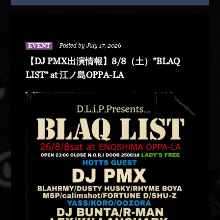
EVENT
Posted by July 17, 2026
【DJ PMX出演情報】8/8（土）”BLAQ
LIST” at 江ノ島OPPA-LA