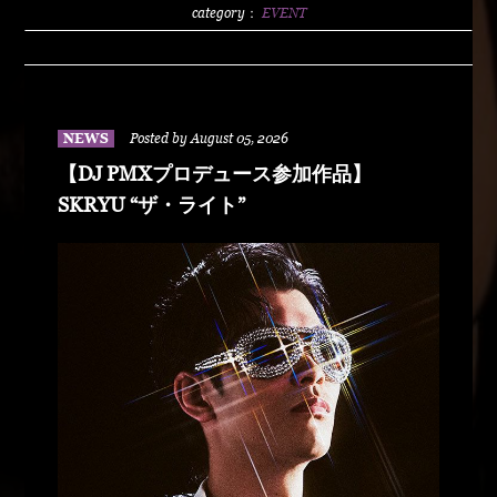
2500/1dLADY'S FREE HOTTS GUEST DJ PMX
category：
EVENT
BLAHRMYDUSTY HUSKYRHYME
BOYAMSPcalimshotFORTUNE DSHU-
ZYASSKOROOOZORADJ BUNTAR-
MANLEXKILLAHSHARKHEDMAO & MAGOODZ
NEWS
Posted by August 05, 2026
【DJ PMXプロデュース参加作品】
SKRYU “ザ・ライト”