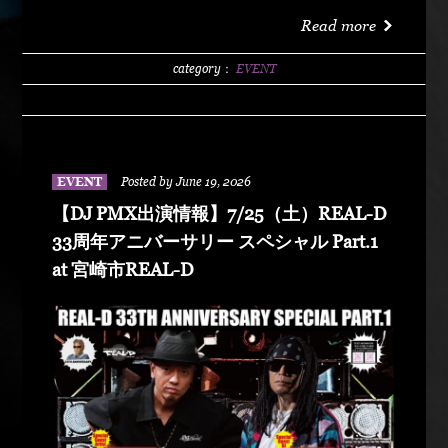
洗サンビーチ海水浴場 特設エリア LIVE :
Read more
DABO、Chozen Lee DJ : DJ PMX、DJ TY-KOH、
DJ CAPITAL-T
category：
EVENT
EVENT
Posted by June 19, 2026
【DJ PMX出演情報】7/25（土）REAL-D
33周年アニバーサリー スペシャル Part.1
at 宮崎市REAL-D