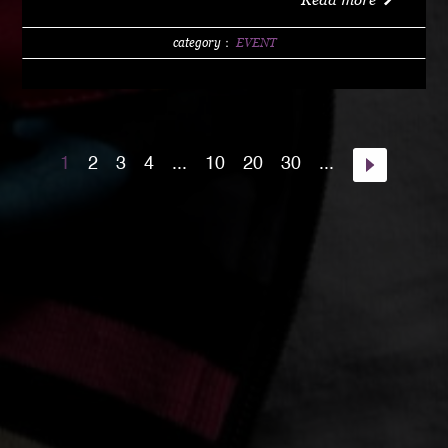
w/1 DRINK (LIMITED 200) DAY 4000 YEN / w/1
DRINK PM10:00 START Special Guest Artist
category：
EVENT
NANJA MAN Special Guest DJ DJ PMX guest :
HOME TOWN MAJOR WEAPON INST891 S.A.K.I.
(XX SYNDICATE) HOME TOWN from Kumamoto
DJ CHAMAN (Real Fridayz) DJ NONCHI
1
2
3
4
...
10
20
30
...
(Groovin' Groooove) DJ AKIHIRO (Real Gate) DJ
MEENA (POSSIBLE) guest dancers : RAIN FALL
Special Unit music from : Night Rider GOD BIRD
GENERAL KONG RISE O MISSION K-TARO
SWEETEA KOUBEE hosted by : HIMUKA SC W /
HIMUKAREA SOUND SYSTEM