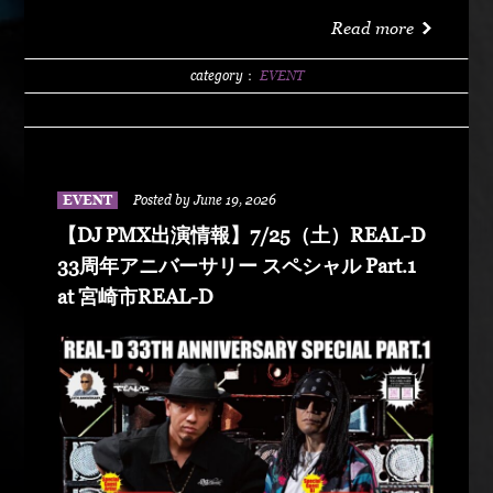
洗サンビーチ海水浴場 特設エリア LIVE :
Read more
DABO、Chozen Lee DJ : DJ PMX、DJ TY-KOH、
DJ CAPITAL-T
category：
EVENT
EVENT
Posted by June 19, 2026
【DJ PMX出演情報】7/25（土）REAL-D
33周年アニバーサリー スペシャル Part.1
at 宮崎市REAL-D