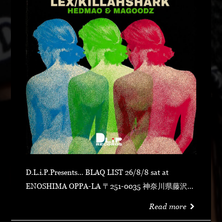
D.L.i.P.Presents... BLAQ LIST 26/8/8 sat at
ENOSHIMA OPPA-LA 〒251-0035 神奈川県藤沢市
片瀬海岸１丁目１２−１７ 江の島ビュータワー ４
Read more
階 OPEN 23:00CLOSE N.O.R.IDOOR