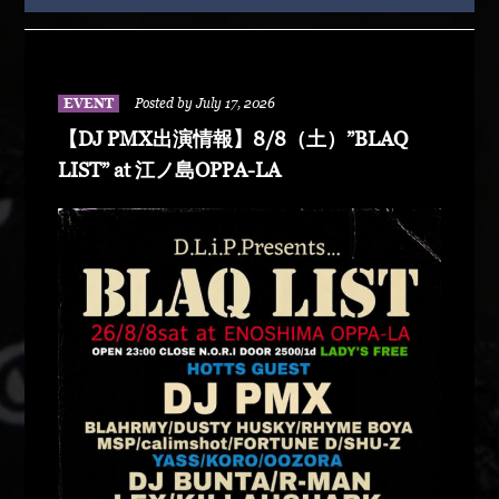
EVENT
Posted by July 17, 2026
【DJ PMX出演情報】8/8（土）”BLAQ
LIST” at 江ノ島OPPA-LA