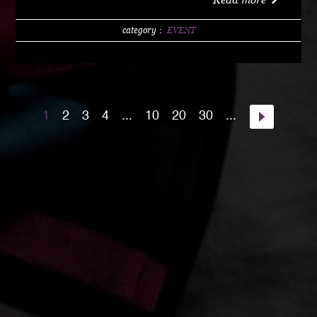
w/1 DRINK (LIMITED 200) DAY 4000 YEN / w/1
DRINK PM10:00 START Special Guest Artist
category：
EVENT
NANJA MAN Special Guest DJ DJ PMX guest :
HOME TOWN MAJOR WEAPON INST891 S.A.K.I.
(XX SYNDICATE) HOME TOWN from Kumamoto
DJ CHAMAN (Real Fridayz) DJ NONCHI
1
2
3
4
...
10
20
30
...
(Groovin' Groooove) DJ AKIHIRO (Real Gate) DJ
MEENA (POSSIBLE) guest dancers : RAIN FALL
Special Unit music from : Night Rider GOD BIRD
GENERAL KONG RISE O MISSION K-TARO
SWEETEA KOUBEE hosted by : HIMUKA SC W /
HIMUKAREA SOUND SYSTEM