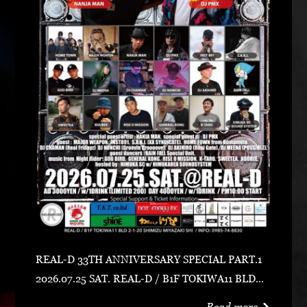
REAL-D 33TH ANNIVERSARY SPECIAL PART.1
2026.07.25 SAT. REAL-D / B1F TOKIWA11 BLD宮
崎市清水2-1-20 0985-74-8830 ADV 3000 YEN /
Read more