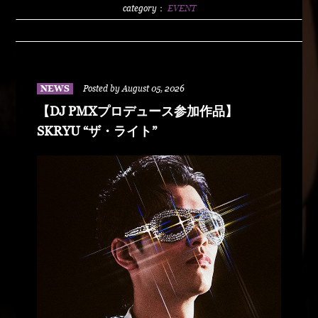
2500/1dLADY'S FREE HOTTS GUEST DJ PMX
category：
EVENT
BLAHRMYDUSTY HUSKYRHYME
BOYAMSPcalimshotFORTUNE DSHU-
ZYASSKOROOOZORADJ BUNTAR-
MANLEXKILLAHSHARKHEDMAO & MAGOODZ
NEWS
Posted by August 05, 2026
【DJ PMXプロデュース参加作品】
SKRYU “ザ・ライト”