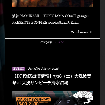
波神 NAMIKAMI × YOKOHAMA COAST garage+
PRESENTS BONFIRE 2026.08.11.TUEat
YOKOHAMA COAST garage+ 〒220-0011 神奈川県
Read more
横浜市西区高島２丁目１４−２ アソビル 2F OPEN
21:00SUPER EARLY ¥2,500ADVANCE
category：
EVENT
¥3,500DOOR ¥4,500 SPECIAL ACT
ARARECHEHON紅桜TAKUMA THE GREATLeon
Fanourakis9forKNGW(T-TANGG, Donatello,
ENEMY)TEITOBIG MOUTHLibeRty DoggsHenny
EVENT
Posted by July 03, 2026
K042+3 POSSE（波風湘南予選王者） DJ DJ
【DJ PMX出演情報】7/18（土）大洗波音
PMXFUMIYA from Jiggy rockNALUYUITOKAEDE
祭 at 大洗サンビーチ海水浴場
MCNONKEY & RE-YA