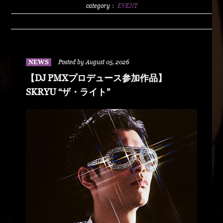
2500/1dLADY'S FREE HOTTS GUEST DJ PMX
category：
EVENT
BLAHRMYDUSTY HUSKYRHYME
BOYAMSPcalimshotFORTUNE DSHU-
ZYASSKOROOOZORADJ BUNTAR-
MANLEXKILLAHSHARKHEDMAO & MAGOODZ
NEWS
Posted by August 05, 2026
【DJ PMXプロデュース参加作品】
SKRYU “ザ・ライト”