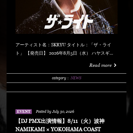
アーティスト名：SKRYU タイトル：「ザ・ライ
ト」 【発売日】 2026年8月5日（水） ハヤスギテ
ミエナイ (feat. サーヤ) キラキラ・ドッパミン・ジ
Read more
ュッジュワー スキット ウォーター・メロン カップ
リング (prod by DJ PMX) マッパ・ノ・オウサマ
category：
NEWS
ウルフ・マン ゼクシィ・ガール イッツ・ア・ニュ
ーデイ (feat. MONKEY MAJIK) グラスヲカカゲテ
イレブン・バック
EVENT
Posted by July 30, 2026
【DJ PMX出演情報】8/11（火）波神
NAMIKAMI × YOKOHAMA COAST