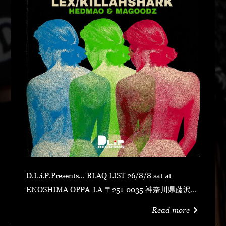
D.L.i.P.Presents... BLAQ LIST 26/8/8 sat at
ENOSHIMA OPPA-LA 〒251-0035 神奈川県藤沢市
片瀬海岸１丁目１２−１７ 江の島ビュータワー ４
Read more
階 OPEN 23:00CLOSE N.O.R.IDOOR