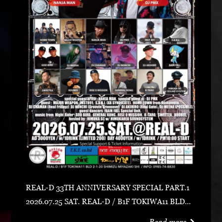
REAL-D 33TH ANNIVERSARY SPECIAL PART.1
2026.07.25 SAT. REAL-D / B1F TOKIWA11 BLD宮
崎市清水2-1-20 0985-74-8830 ADV 3000 YEN /
Read more