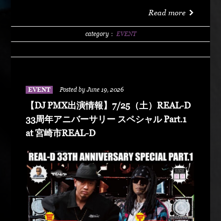
洗サンビーチ海水浴場 特設エリア LIVE :
Read more
DABO、Chozen Lee DJ : DJ PMX、DJ TY-KOH、
DJ CAPITAL-T
category：
EVENT
EVENT
Posted by June 19, 2026
【DJ PMX出演情報】7/25（土）REAL-D
33周年アニバーサリー スペシャル Part.1
at 宮崎市REAL-D