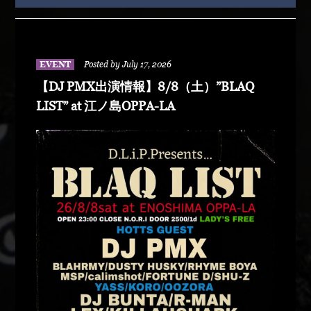
EVENT
Posted by July 17, 2026
【DJ PMX出演情報】8/8（土）”BLAQ
LIST” at 江ノ島OPPA-LA