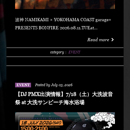
波神 NAMIKAMI × YOKOHAMA COAST garage+
PRESENTS BONFIRE 2026.08.11.TUEat
YOKOHAMA COAST garage+ 〒220-0011 神奈川県
Read more
横浜市西区高島２丁目１４−２ アソビル 2F OPEN
21:00SUPER EARLY ¥2,500ADVANCE
category：
EVENT
¥3,500DOOR ¥4,500 SPECIAL ACT
ARARECHEHON紅桜TAKUMA THE GREATLeon
Fanourakis9forKNGW(T-TANGG, Donatello,
ENEMY)TEITOBIG MOUTHLibeRty DoggsHenny
EVENT
Posted by July 03, 2026
K042+3 POSSE（波風湘南予選王者） DJ DJ
【DJ PMX出演情報】7/18（土）大洗波音
PMXFUMIYA from Jiggy rockNALUYUITOKAEDE
祭 at 大洗サンビーチ海水浴場
MCNONKEY & RE-YA