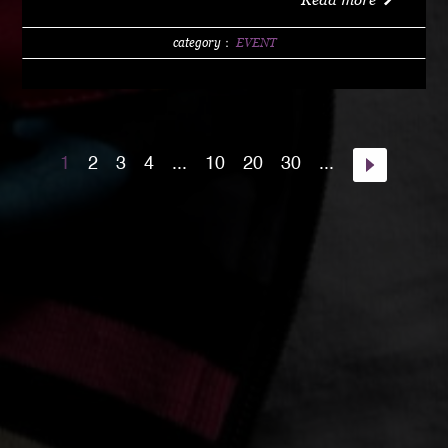
w/1 DRINK (LIMITED 200) DAY 4000 YEN / w/1
DRINK PM10:00 START Special Guest Artist
category：
EVENT
NANJA MAN Special Guest DJ DJ PMX guest :
HOME TOWN MAJOR WEAPON INST891 S.A.K.I.
(XX SYNDICATE) HOME TOWN from Kumamoto
DJ CHAMAN (Real Fridayz) DJ NONCHI
1
2
3
4
...
10
20
30
...
(Groovin' Groooove) DJ AKIHIRO (Real Gate) DJ
MEENA (POSSIBLE) guest dancers : RAIN FALL
Special Unit music from : Night Rider GOD BIRD
GENERAL KONG RISE O MISSION K-TARO
SWEETEA KOUBEE hosted by : HIMUKA SC W /
HIMUKAREA SOUND SYSTEM