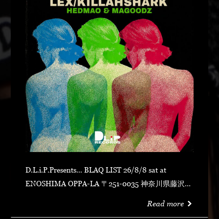
D.L.i.P.Presents... BLAQ LIST 26/8/8 sat at
ENOSHIMA OPPA-LA 〒251-0035 神奈川県藤沢市
片瀬海岸１丁目１２−１７ 江の島ビュータワー ４
Read more
階 OPEN 23:00CLOSE N.O.R.IDOOR