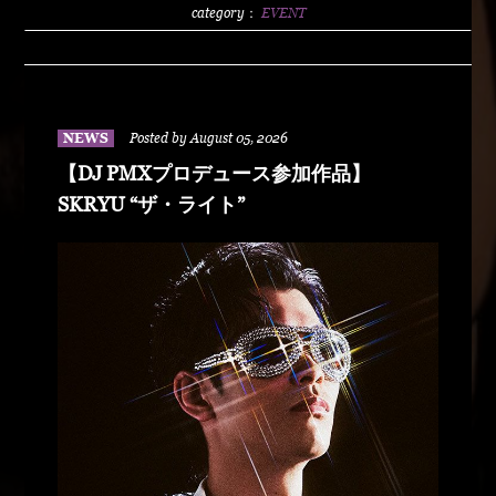
2500/1dLADY'S FREE HOTTS GUEST DJ PMX
category：
EVENT
BLAHRMYDUSTY HUSKYRHYME
BOYAMSPcalimshotFORTUNE DSHU-
ZYASSKOROOOZORADJ BUNTAR-
MANLEXKILLAHSHARKHEDMAO & MAGOODZ
NEWS
Posted by August 05, 2026
【DJ PMXプロデュース参加作品】
SKRYU “ザ・ライト”