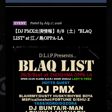
EVENT
Posted by July 17, 2026
【DJ PMX出演情報】8/8（土）”BLAQ
LIST” at 江ノ島OPPA-LA