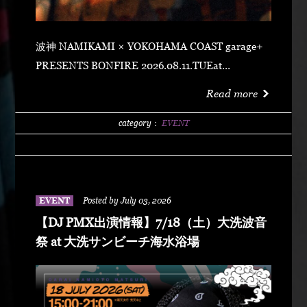
波神 NAMIKAMI × YOKOHAMA COAST garage+
PRESENTS BONFIRE 2026.08.11.TUEat
YOKOHAMA COAST garage+ 〒220-0011 神奈川県
Read more
横浜市西区高島２丁目１４−２ アソビル 2F OPEN
21:00SUPER EARLY ¥2,500ADVANCE
category：
EVENT
¥3,500DOOR ¥4,500 SPECIAL ACT
ARARECHEHON紅桜TAKUMA THE GREATLeon
Fanourakis9forKNGW(T-TANGG, Donatello,
ENEMY)TEITOBIG MOUTHLibeRty DoggsHenny
EVENT
Posted by July 03, 2026
K042+3 POSSE（波風湘南予選王者） DJ DJ
【DJ PMX出演情報】7/18（土）大洗波音
PMXFUMIYA from Jiggy rockNALUYUITOKAEDE
祭 at 大洗サンビーチ海水浴場
MCNONKEY & RE-YA