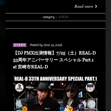
洗サンビーチ海水浴場 特設エリア LIVE :
Read more
DABO、Chozen Lee DJ : DJ PMX、DJ TY-KOH、
DJ CAPITAL-T
category：
EVENT
EVENT
Posted by June 19, 2026
【DJ PMX出演情報】7/25（土）REAL-D
33周年アニバーサリー スペシャル Part.1
at 宮崎市REAL-D