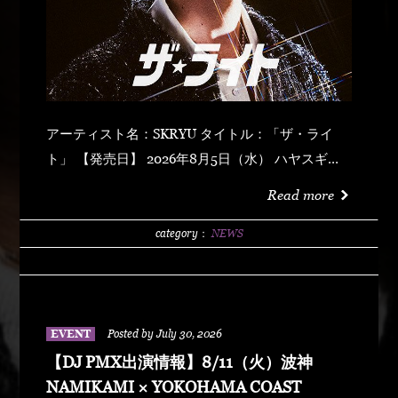
アーティスト名：SKRYU タイトル：「ザ・ライ
ト」 【発売日】 2026年8月5日（水） ハヤスギテ
ミエナイ (feat. サーヤ) キラキラ・ドッパミン・ジ
Read more
ュッジュワー スキット ウォーター・メロン カップ
リング (prod by DJ PMX) マッパ・ノ・オウサマ
category：
NEWS
ウルフ・マン ゼクシィ・ガール イッツ・ア・ニュ
ーデイ (feat. MONKEY MAJIK) グラスヲカカゲテ
イレブン・バック
EVENT
Posted by July 30, 2026
【DJ PMX出演情報】8/11（火）波神
NAMIKAMI × YOKOHAMA COAST