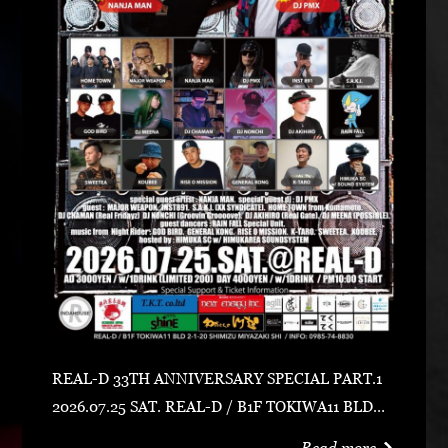
REAL-D 33TH ANNIVERSARY SPECIAL PART.1
2026.07.25 SAT. REAL-D / B1F TOKIWA11 BLD宮
崎市清水2-1-20 0985-74-8830 ADV 3000 YEN /
Read more