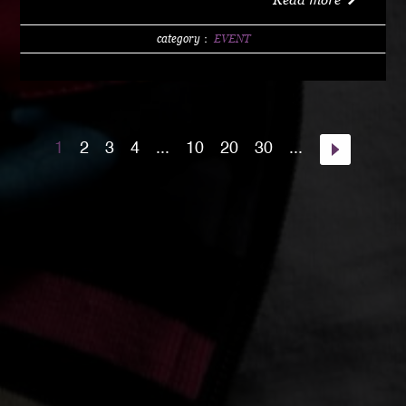
w/1 DRINK (LIMITED 200) DAY 4000 YEN / w/1
DRINK PM10:00 START Special Guest Artist
category：
EVENT
NANJA MAN Special Guest DJ DJ PMX guest :
HOME TOWN MAJOR WEAPON INST891 S.A.K.I.
(XX SYNDICATE) HOME TOWN from Kumamoto
DJ CHAMAN (Real Fridayz) DJ NONCHI
1
2
3
4
...
10
20
30
...
(Groovin' Groooove) DJ AKIHIRO (Real Gate) DJ
MEENA (POSSIBLE) guest dancers : RAIN FALL
Special Unit music from : Night Rider GOD BIRD
GENERAL KONG RISE O MISSION K-TARO
SWEETEA KOUBEE hosted by : HIMUKA SC W /
HIMUKAREA SOUND SYSTEM