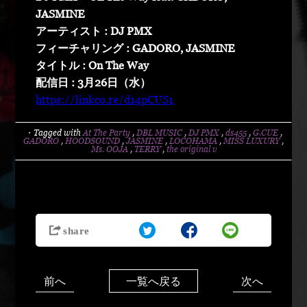
JASMINE
アーティスト : DJ PMX
フィーチャリング : GADORO, JASMINE
タイトル : On The Way
配信日 : 3月26日（水）
https://linkco.re/d14pCUS1
・Tagged with
At The Party
,
DBL MUSIC
,
DJ PMX
,
ds455
,
G.CUE
,
GADORO
,
HOODSOUND
,
JASMINE
,
LOCOHAMA
,
MISS LUXURY
,
Ms. OOJA
,
TERRY
,
the original v
前へ
次へ
一覧へ戻る