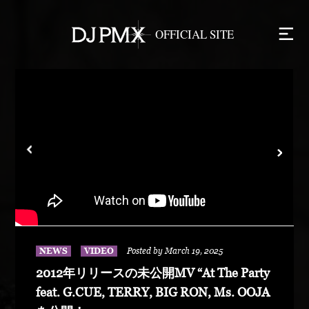
NEWS
VIDEO
Posted by March 19, 2025
2012年リリースの未公開MV “At The Party
feat. G.CUE, TERRY, BIG RON, Ms. OOJA