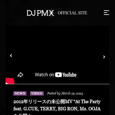
NEWS
VIDEO
Posted by March 19, 2025
2012年リリースの未公開MV “At The Party
feat. G.CUE, TERRY, BIG RON, Ms. OOJA