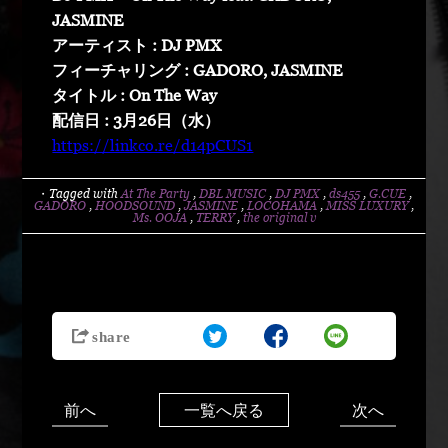
JASMINE
アーティスト : DJ PMX
フィーチャリング : GADORO, JASMINE
タイトル : On The Way
配信日 : 3月26日（水）
https://linkco.re/d14pCUS1
・Tagged with
At The Party
,
DBL MUSIC
,
DJ PMX
,
ds455
,
G.CUE
,
GADORO
,
HOODSOUND
,
JASMINE
,
LOCOHAMA
,
MISS LUXURY
,
Ms. OOJA
,
TERRY
,
the original v
前へ
次へ
一覧へ戻る